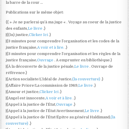
la barre de la cour …
Publications sur le même objet:
{{ » Je ne parlerai qu’à ma juge « . Voyage au coeur de la justice
des enfants,
Le livre
.}
|{(In) justice,
Clicker Ici
.}
|{3 minutes pour comprendre l’organisation et les codes de la
justice française,
A voir et à lire.
.}
|{3 minutes pour comprendre l’organisation et les règles de la
justice française,
Ouvrage
. A emprunter en bibliothèque.}
|{À la découverte de la justice pénale,
Le livre
. Ouvrage de
référence.}
|{Action socialiste/L’Idéal de Justice,
(la couverture)
.}
|{Affaire Priore/La commission de 1969,
Le livre
.}
|{Amour et justice,
Clicker Ici
.}
|{Angel est innocente,
A voir et à lire.
.}
|{Appel à la justice de l’État,
Ouvrage
.}
|{Appel à la justice de l’État/Avertissement,
Le livre
.}
|{Appel à la justice de l’État/Épitre au général Haldimand,
(la
couverture)
.}