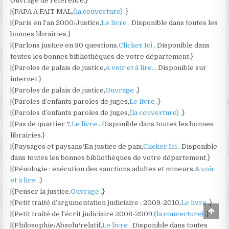
Ouvrage de référence.}
|{PAPA A FAIT MAL,
(la couverture)
.}
|{Paris en l’an 2000/Justice,
Le livre
. Disponible dans toutes les
bonnes librairies.}
|{Parlons justice en 30 questions,
Clicker Ici
. Disponible dans
toutes les bonnes bibliothèques de votre département.}
|{Paroles de palais de justice,
A voir et à lire.
. Disponible sur
internet.}
|{Paroles de palais de justice,
Ouvrage
.}
|{Paroles d’enfants paroles de juges,
Le livre
.}
|{Paroles d’enfants paroles de juges,
(la couverture)
.}
|{Pas de quartier ?,
Le livre
. Disponible dans toutes les bonnes
librairies.}
|{Paysages et paysans/En justice de paix,
Clicker Ici
. Disponible
dans toutes les bonnes bibliothèques de votre département.}
|{Pénologie : exécution des sanctions adultes et mineurs,
A voir
et à lire.
.}
|{Penser la justice,
Ouvrage
.}
|{Petit traité d’argumentation judiciaire : 2009-2010,
Le livre
.}
Scro
|{Petit traité de l’écrit judiciaire 2008-2009,
(la couverture)
.}
to
Top
|{Philosophie/Absolu/relatif,
Le livre
. Disponible dans toutes