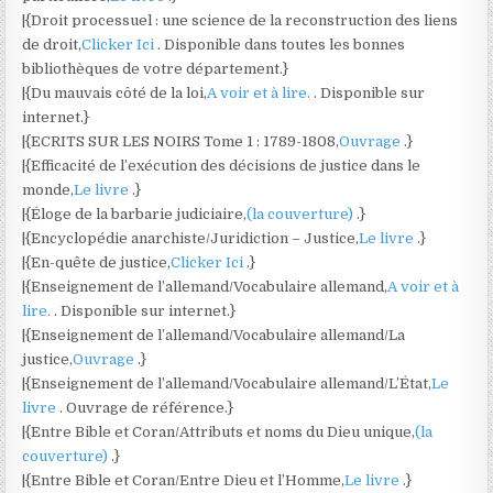
|{Droit processuel : une science de la reconstruction des liens
de droit,
Clicker Ici
. Disponible dans toutes les bonnes
bibliothèques de votre département.}
|{Du mauvais côté de la loi,
A voir et à lire.
. Disponible sur
internet.}
|{ECRITS SUR LES NOIRS Tome 1 : 1789-1808,
Ouvrage
.}
|{Efficacité de l’exécution des décisions de justice dans le
monde,
Le livre
.}
|{Éloge de la barbarie judiciaire,
(la couverture)
.}
|{Encyclopédie anarchiste/Juridiction – Justice,
Le livre
.}
|{En-quête de justice,
Clicker Ici
.}
|{Enseignement de l’allemand/Vocabulaire allemand,
A voir et à
lire.
. Disponible sur internet.}
|{Enseignement de l’allemand/Vocabulaire allemand/La
justice,
Ouvrage
.}
|{Enseignement de l’allemand/Vocabulaire allemand/L’État,
Le
livre
. Ouvrage de référence.}
|{Entre Bible et Coran/Attributs et noms du Dieu unique,
(la
couverture)
.}
|{Entre Bible et Coran/Entre Dieu et l’Homme,
Le livre
.}