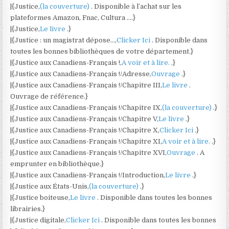
|{Justice,
(la couverture)
. Disponible à l’achat sur les
plateformes Amazon, Fnac, Cultura ….}
|{Justice,
Le livre
.}
|{Justice : un magistrat dépose…,
Clicker Ici
. Disponible dans
toutes les bonnes bibliothèques de votre département.}
|{Justice aux Canadiens-Français !,
A voir et à lire.
.}
|{Justice aux Canadiens-Français !/Adresse,
Ouvrage
.}
|{Justice aux Canadiens-Français !/Chapitre III,
Le livre
.
Ouvrage de référence.}
|{Justice aux Canadiens-Français !/Chapitre IX,
(la couverture)
.}
|{Justice aux Canadiens-Français !/Chapitre V,
Le livre
.}
|{Justice aux Canadiens-Français !/Chapitre X,
Clicker Ici
.}
|{Justice aux Canadiens-Français !/Chapitre XI,
A voir et à lire.
.}
|{Justice aux Canadiens-Français !/Chapitre XVI,
Ouvrage
. A
emprunter en bibliothèque.}
|{Justice aux Canadiens-Français !/Introduction,
Le livre
.}
|{Justice aux États-Unis,
(la couverture)
.}
|{Justice boiteuse,
Le livre
. Disponible dans toutes les bonnes
librairies.}
|{Justice digitale,
Clicker Ici
. Disponible dans toutes les bonnes