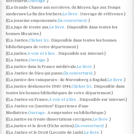
sorcellerie,
Ouvrage
.}
|{La Grande Chasse aux sorcières, du Moyen Âge aux Temps
modernes/La fin des bûchers,
Le livre
. Ouvrage de référence.}
|{La josacine empoisonnée,
(la couverture)
.}
|{La juge de trente ans,
Le livre
. Disponible dans toutes les
bonnes librairies.}
|{La Justice,
Clicker Ici
. Disponible dans toutes les bonnes
bibliothèques de votre département.}
|{La justice,
A voir et à lire.
. Disponible sur internet.}
|{La Justice,
Ouvrage
.}
|{La justice dans la France médiévale,
Le livre
.}
|{La Justice de Dieu qui passe,
(la couverture)
.}
|{La justice des vainqueurs : de Nuremberg à Bagdad,
Le livre
.}
|{La justice déshonorée 1940-1944,
Clicker Ici
. Disponible dans
toutes les bonnes bibliothèques de votre département.}
|{La Justice en France,
A voir et à lire.
. Disponible sur internet.}
|{La Justice en Question? Experience d’une
Mediatrice,
Ouvrage
. A emprunter en bibliothèque.}
|{La justice en trente dissertations corrigées,
Le livre
.}
|{La justice et le droit (Fiche notion),
(la couverture)
.}
|{La Justice et le Droit (Leconte de Lisle),
Le livre
.}