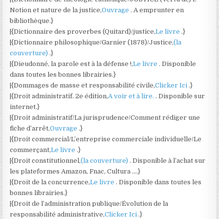
Notion et nature de la justice,
Ouvrage
. A emprunter en
bibliothèque.}
|{Dictionnaire des proverbes (Quitard)/justice,
Le livre
.}
|{Dictionnaire philosophique/Garnier (1878)/Justice,
(la
couverture)
.}
|{Dieudonné, la parole est à la défense !,
Le livre
. Disponible
dans toutes les bonnes librairies.}
|{Dommages de masse et responsabilité civile,
Clicker Ici
.}
|{Droit administratif. 2e édition,
A voir et à lire.
. Disponible sur
internet.}
|{Droit administratif/La jurisprudence/Comment rédiger une
fiche d’arrêt,
Ouvrage
.}
|{Droit commercial/L’entreprise commerciale individuelle/Le
commerçant,
Le livre
.}
|{Droit constitutionnel,
(la couverture)
. Disponible à l’achat sur
les plateformes Amazon, Fnac, Cultura ….}
|{Droit de la concurrence,
Le livre
. Disponible dans toutes les
bonnes librairies.}
|{Droit de l’administration publique/Évolution de la
responsabilité administrative,
Clicker Ici
.}