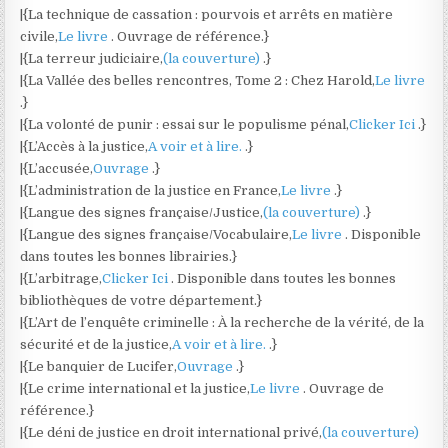
|{La technique de cassation : pourvois et arrêts en matière
civile,
Le livre
. Ouvrage de référence.}
|{La terreur judiciaire,
(la couverture)
.}
|{La Vallée des belles rencontres, Tome 2 : Chez Harold,
Le livre
.}
|{La volonté de punir : essai sur le populisme pénal,
Clicker Ici
.}
|{L’Accès à la justice,
A voir et à lire.
.}
|{L’accusée,
Ouvrage
.}
|{L’administration de la justice en France,
Le livre
.}
|{Langue des signes française/Justice,
(la couverture)
.}
|{Langue des signes française/Vocabulaire,
Le livre
. Disponible
dans toutes les bonnes librairies.}
|{L’arbitrage,
Clicker Ici
. Disponible dans toutes les bonnes
bibliothèques de votre département.}
|{L’Art de l’enquête criminelle : À la recherche de la vérité, de la
sécurité et de la justice,
A voir et à lire.
.}
|{Le banquier de Lucifer,
Ouvrage
.}
|{Le crime international et la justice,
Le livre
. Ouvrage de
référence.}
|{Le déni de justice en droit international privé,
(la couverture)