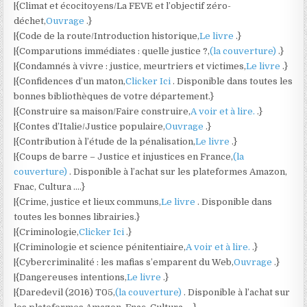
|{Climat et écocitoyens/La FEVE et l’objectif zéro-
déchet,
Ouvrage
.}
|{Code de la route/Introduction historique,
Le livre
.}
|{Comparutions immédiates : quelle justice ?,
(la couverture)
.}
|{Condamnés à vivre : justice, meurtriers et victimes,
Le livre
.}
|{Confidences d’un maton,
Clicker Ici
. Disponible dans toutes les
bonnes bibliothèques de votre département.}
|{Construire sa maison/Faire construire,
A voir et à lire.
.}
|{Contes d’Italie/Justice populaire,
Ouvrage
.}
|{Contribution à l’étude de la pénalisation,
Le livre
.}
|{Coups de barre – Justice et injustices en France,
(la
couverture)
. Disponible à l’achat sur les plateformes Amazon,
Fnac, Cultura ….}
|{Crime, justice et lieux communs,
Le livre
. Disponible dans
toutes les bonnes librairies.}
|{Criminologie,
Clicker Ici
.}
|{Criminologie et science pénitentiaire,
A voir et à lire.
.}
|{Cybercriminalité : les mafias s’emparent du Web,
Ouvrage
.}
|{Dangereuses intentions,
Le livre
.}
|{Daredevil (2016) T05,
(la couverture)
. Disponible à l’achat sur