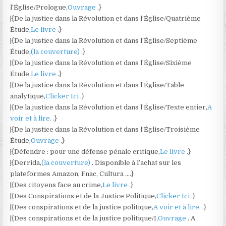
l’Église/Prologue,
Ouvrage
.}
|{De la justice dans la Révolution et dans l’Église/Quatrième
Étude,
Le livre
.}
|{De la justice dans la Révolution et dans l’Église/Septième
Étude,
(la couverture)
.}
|{De la justice dans la Révolution et dans l’Église/Sixième
Étude,
Le livre
.}
|{De la justice dans la Révolution et dans l’Église/Table
analytique,
Clicker Ici
.}
|{De la justice dans la Révolution et dans l’Église/Texte entier,
A
voir et à lire.
.}
|{De la justice dans la Révolution et dans l’Église/Troisième
Étude,
Ouvrage
.}
|{Défendre : pour une défense pénale critique,
Le livre
.}
|{Derrida,
(la couverture)
. Disponible à l’achat sur les
plateformes Amazon, Fnac, Cultura ….}
|{Des citoyens face au crime,
Le livre
.}
|{Des Conspirations et de la Justice Politique,
Clicker Ici
.}
|{Des conspirations et de la justice politique,
A voir et à lire.
.}
|{Des conspirations et de la justice politique/I,
Ouvrage
. A