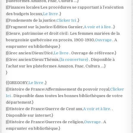
plateformes Amazon, Fnac, Cultura ….}
|{Finances locales/Les procédures se rapportant à l’exécution
des budgets locaux,
Le livre
.}
|{Fondements de la justice,
Clicker Ici
.}
|{Fragment sur la justice/Édition Garnier,
A voir et à lire.
.}
|{Genre, patrimoine et droit civil : Les femmes mariées de la
bourgeoisie québécoise en procès, 1900-1930,
Ouvrage
. A
emprunter en bibliothèque.}
|{Grec ancien/Dieux/Dicé,
Le livre
. Ouvrage de référence.}
|{Grec ancien/Dieux/Thémis,
(la couverture)
. Disponible à
l’achat sur les plateformes Amazon, Fnac, Cultura ….}
}
{{GREGORY,
Le livre
.}
|{Histoire de France/Affermissement du pouvoir royal,
Clicker
Ici
. Disponible dans toutes les bonnes bibliothèques de votre
département.}
|{Histoire de France/Guerre de Cent ans,
A voir et à lire.
.
Disponible sur internet.}
|{Histoire de France/Guerres de religion,
Ouvrage
. A
emprunter en bibliothèque.}