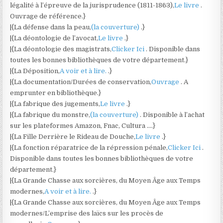
légalité à l’épreuve de la jurisprudence (1811-1863),
Le livre
.
Ouvrage de référence.}
|{La défense dans la peau,
(la couverture)
.}
|{La déontologie de l’avocat,
Le livre
.}
|{La déontologie des magistrats,
Clicker Ici
. Disponible dans
toutes les bonnes bibliothèques de votre département.}
|{La Déposition,
A voir et à lire.
.}
|{La documentation/Durées de conservation,
Ouvrage
. A
emprunter en bibliothèque.}
|{La fabrique des jugements,
Le livre
.}
|{La fabrique du monstre,
(la couverture)
. Disponible à l’achat
sur les plateformes Amazon, Fnac, Cultura ….}
|{La Fille Derrière le Rideau de Douche,
Le livre
.}
|{La fonction réparatrice de la répression pénale,
Clicker Ici
.
Disponible dans toutes les bonnes bibliothèques de votre
département.}
|{La Grande Chasse aux sorcières, du Moyen Âge aux Temps
modernes,
A voir et à lire.
.}
|{La Grande Chasse aux sorcières, du Moyen Âge aux Temps
modernes/L’emprise des laïcs sur les procès de