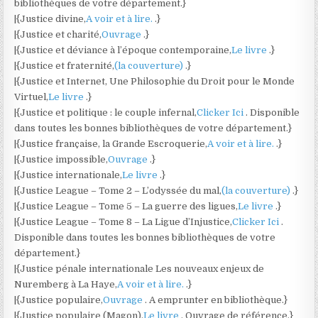
bibliothèques de votre département.}
|{Justice divine,
A voir et à lire.
.}
|{Justice et charité,
Ouvrage
.}
|{Justice et déviance à l’époque contemporaine,
Le livre
.}
|{Justice et fraternité,
(la couverture)
.}
|{Justice et Internet, Une Philosophie du Droit pour le Monde
Virtuel,
Le livre
.}
|{Justice et politique : le couple infernal,
Clicker Ici
. Disponible
dans toutes les bonnes bibliothèques de votre département.}
|{Justice française, la Grande Escroquerie,
A voir et à lire.
.}
|{Justice impossible,
Ouvrage
.}
|{Justice internationale,
Le livre
.}
|{Justice League – Tome 2 – L’odyssée du mal,
(la couverture)
.}
|{Justice League – Tome 5 – La guerre des ligues,
Le livre
.}
|{Justice League – Tome 8 – La Ligue d’Injustice,
Clicker Ici
.
Disponible dans toutes les bonnes bibliothèques de votre
département.}
|{Justice pénale internationale Les nouveaux enjeux de
Nuremberg à La Haye,
A voir et à lire.
.}
|{Justice populaire,
Ouvrage
. A emprunter en bibliothèque.}
|{Justice populaire (Magon),
Le livre
. Ouvrage de référence.}