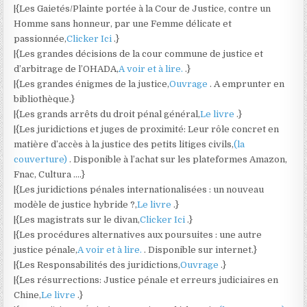
|{Les Gaietés/Plainte portée à la Cour de Justice, contre un
Homme sans honneur, par une Femme délicate et
passionnée,
Clicker Ici
.}
|{Les grandes décisions de la cour commune de justice et
d’arbitrage de l’OHADA,
A voir et à lire.
.}
|{Les grandes énigmes de la justice,
Ouvrage
. A emprunter en
bibliothèque.}
|{Les grands arrêts du droit pénal général,
Le livre
.}
|{Les juridictions et juges de proximité: Leur rôle concret en
matière d’accès à la justice des petits litiges civils,
(la
couverture)
. Disponible à l’achat sur les plateformes Amazon,
Fnac, Cultura ….}
|{Les juridictions pénales internationalisées : un nouveau
modèle de justice hybride ?,
Le livre
.}
|{Les magistrats sur le divan,
Clicker Ici
.}
|{Les procédures alternatives aux poursuites : une autre
justice pénale,
A voir et à lire.
. Disponible sur internet.}
|{Les Responsabilités des juridictions,
Ouvrage
.}
|{Les résurrections: Justice pénale et erreurs judiciaires en
Chine,
Le livre
.}