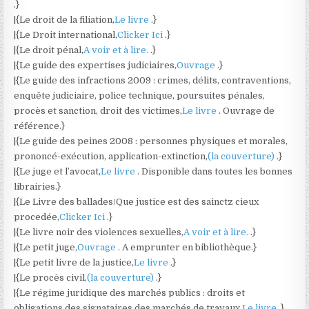
.}
|{Le droit de la filiation,
Le livre
.}
|{Le Droit international,
Clicker Ici
.}
|{Le droit pénal,
A voir et à lire.
.}
|{Le guide des expertises judiciaires,
Ouvrage
.}
|{Le guide des infractions 2009 : crimes, délits, contraventions,
enquête judiciaire, police technique, poursuites pénales,
procès et sanction, droit des victimes,
Le livre
. Ouvrage de
référence.}
|{Le guide des peines 2008 : personnes physiques et morales,
prononcé-exécution, application-extinction,
(la couverture)
.}
|{Le juge et l’avocat,
Le livre
. Disponible dans toutes les bonnes
librairies.}
|{Le Livre des ballades/Que justice est des sainctz cieux
procedée,
Clicker Ici
.}
|{Le livre noir des violences sexuelles,
A voir et à lire.
.}
|{Le petit juge,
Ouvrage
. A emprunter en bibliothèque.}
|{Le petit livre de la justice,
Le livre
.}
|{Le procès civil,
(la couverture)
.}
|{Le régime juridique des marchés publics : droits et
obligations des signataires des marchés de travaux,
Le livre
.}