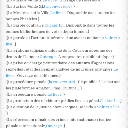
|{La Justice/Veille X,
Le livre
. Ouvrage de référence.}
|{La Justice/Veille XI,
(la couverture)
.}
|{La Menteuse et la Ville,
Le livre
. Disponible dans toutes les
bonnes librairies.}
|{La parole contraire,
Clicker Ici
. Disponible dans toutes les
bonnes bibliothèques de votre département.}
|{La parole et l’action : Itinéraire d’un avocat militant,
A voir et à
lire.
.}
|{La pratique judiciaire interne de la Cour européenne des
droits de l’homme,
Ouvrage
. A emprunter en bibliothèque.}
|{La prise en charge pénitentiaire des auteurs d’agressions
sexuelles : état des lieux et analyse de nouvelles pratiques,
Le
livre
. Ouvrage de référence.}
|{La procédure pénale,
(la couverture)
. Disponible à l’achat sur
les plateformes Amazon, Fnac, Cultura ….}
|{La procédure pénale,
Le livre
.}
|{La protection des décideurs publics face au pénal,
Clicker Ici
.}
|{La question de la justice chez Jacques Derrida,
A voir et à lire.
.}
|{La répression pénale des crimes internationaux : justice
pénale internationale,
Ouvrage
.}