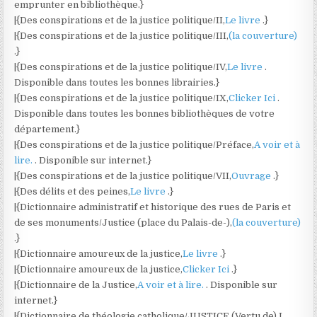
emprunter en bibliothèque.}
|{Des conspirations et de la justice politique/II,
Le livre
.}
|{Des conspirations et de la justice politique/III,
(la couverture)
.}
|{Des conspirations et de la justice politique/IV,
Le livre
.
Disponible dans toutes les bonnes librairies.}
|{Des conspirations et de la justice politique/IX,
Clicker Ici
.
Disponible dans toutes les bonnes bibliothèques de votre
département.}
|{Des conspirations et de la justice politique/Préface,
A voir et à
lire.
. Disponible sur internet.}
|{Des conspirations et de la justice politique/VII,
Ouvrage
.}
|{Des délits et des peines,
Le livre
.}
|{Dictionnaire administratif et historique des rues de Paris et
de ses monuments/Justice (place du Palais-de-),
(la couverture)
.}
|{Dictionnaire amoureux de la justice,
Le livre
.}
|{Dictionnaire amoureux de la justice,
Clicker Ici
.}
|{Dictionnaire de la Justice,
A voir et à lire.
. Disponible sur
internet.}
|{Dictionnaire de théologie catholique/JUSTICE (Vertu de) I.