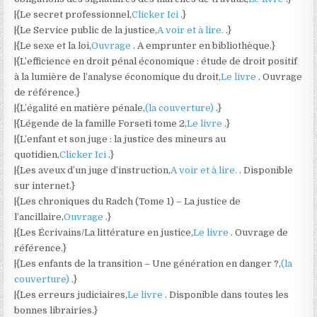
|{Le secret professionnel,
Clicker Ici
.}
|{Le Service public de la justice,
A voir et à lire.
.}
|{Le sexe et la loi,
Ouvrage
. A emprunter en bibliothèque.}
|{L’efficience en droit pénal économique : étude de droit positif
à la lumière de l’analyse économique du droit,
Le livre
. Ouvrage
de référence.}
|{L’égalité en matière pénale,
(la couverture)
.}
|{Légende de la famille Forseti tome 2,
Le livre
.}
|{L’enfant et son juge : la justice des mineurs au
quotidien,
Clicker Ici
.}
|{Les aveux d’un juge d’instruction,
A voir et à lire.
. Disponible
sur internet.}
|{Les chroniques du Radch (Tome 1) – La justice de
l’ancillaire,
Ouvrage
.}
|{Les Écrivains/La littérature en justice,
Le livre
. Ouvrage de
référence.}
|{Les enfants de la transition – Une génération en danger ?,
(la
couverture)
.}
|{Les erreurs judiciaires,
Le livre
. Disponible dans toutes les
bonnes librairies.}