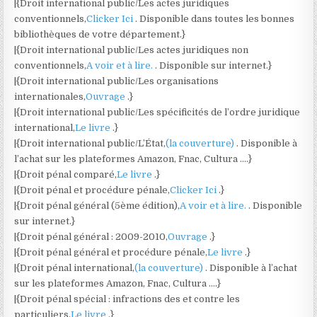
|{Droit international public/Les actes juridiques
conventionnels,
Clicker Ici
. Disponible dans toutes les bonnes
bibliothèques de votre département.}
|{Droit international public/Les actes juridiques non
conventionnels,
A voir et à lire.
. Disponible sur internet.}
|{Droit international public/Les organisations
internationales,
Ouvrage
.}
|{Droit international public/Les spécificités de l’ordre juridique
international,
Le livre
.}
|{Droit international public/L’État,
(la couverture)
. Disponible à
l’achat sur les plateformes Amazon, Fnac, Cultura ….}
|{Droit pénal comparé,
Le livre
.}
|{Droit pénal et procédure pénale,
Clicker Ici
.}
|{Droit pénal général (5ème édition),
A voir et à lire.
. Disponible
sur internet.}
|{Droit pénal général : 2009-2010,
Ouvrage
.}
|{Droit pénal général et procédure pénale,
Le livre
.}
|{Droit pénal international,
(la couverture)
. Disponible à l’achat
sur les plateformes Amazon, Fnac, Cultura ….}
|{Droit pénal spécial : infractions des et contre les
particuliers,
Le livre
.}