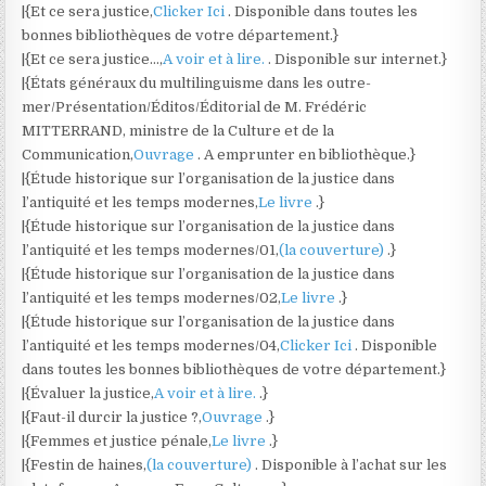
|{Et ce sera justice,
Clicker Ici
. Disponible dans toutes les
bonnes bibliothèques de votre département.}
|{Et ce sera justice…,
A voir et à lire.
. Disponible sur internet.}
|{États généraux du multilinguisme dans les outre-
mer/Présentation/Éditos/Éditorial de M. Frédéric
MITTERRAND, ministre de la Culture et de la
Communication,
Ouvrage
. A emprunter en bibliothèque.}
|{Étude historique sur l’organisation de la justice dans
l’antiquité et les temps modernes,
Le livre
.}
|{Étude historique sur l’organisation de la justice dans
l’antiquité et les temps modernes/01,
(la couverture)
.}
|{Étude historique sur l’organisation de la justice dans
l’antiquité et les temps modernes/02,
Le livre
.}
|{Étude historique sur l’organisation de la justice dans
l’antiquité et les temps modernes/04,
Clicker Ici
. Disponible
dans toutes les bonnes bibliothèques de votre département.}
|{Évaluer la justice,
A voir et à lire.
.}
|{Faut-il durcir la justice ?,
Ouvrage
.}
|{Femmes et justice pénale,
Le livre
.}
|{Festin de haines,
(la couverture)
. Disponible à l’achat sur les