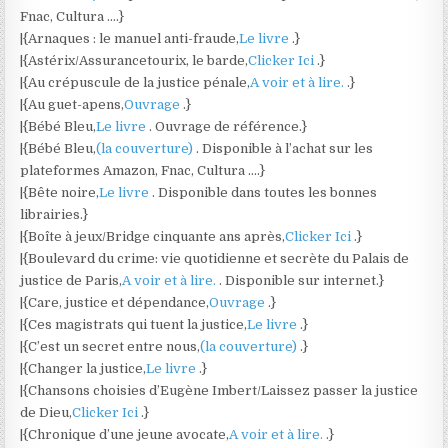
Fnac, Cultura ….}
|{Arnaques : le manuel anti-fraude,
Le livre
.}
|{Astérix/Assurancetourix, le barde,
Clicker Ici
.}
|{Au crépuscule de la justice pénale,
A voir et à lire.
.}
|{Au guet-apens,
Ouvrage
.}
|{Bébé Bleu,
Le livre
. Ouvrage de référence.}
|{Bébé Bleu,
(la couverture)
. Disponible à l’achat sur les
plateformes Amazon, Fnac, Cultura ….}
|{Bête noire,
Le livre
. Disponible dans toutes les bonnes
librairies.}
|{Boîte à jeux/Bridge cinquante ans après,
Clicker Ici
.}
|{Boulevard du crime: vie quotidienne et secrète du Palais de
justice de Paris,
A voir et à lire.
. Disponible sur internet.}
|{Care, justice et dépendance,
Ouvrage
.}
|{Ces magistrats qui tuent la justice,
Le livre
.}
|{C’est un secret entre nous,
(la couverture)
.}
|{Changer la justice,
Le livre
.}
|{Chansons choisies d’Eugène Imbert/Laissez passer la justice
de Dieu,
Clicker Ici
.}
|{Chronique d’une jeune avocate,
A voir et à lire.
.}