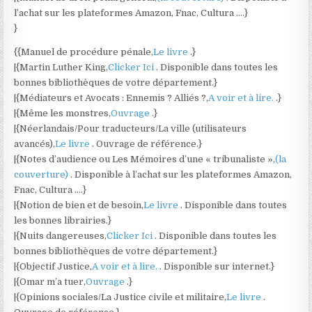
l’achat sur les plateformes Amazon, Fnac, Cultura ….}
}
{{Manuel de procédure pénale,
Le livre
.}
|{Martin Luther King,
Clicker Ici
. Disponible dans toutes les
bonnes bibliothèques de votre département.}
|{Médiateurs et Avocats : Ennemis ? Alliés ?,
A voir et à lire.
.}
|{Même les monstres,
Ouvrage
.}
|{Néerlandais/Pour traducteurs/La ville (utilisateurs
avancés),
Le livre
. Ouvrage de référence.}
|{Notes d’audience ou Les Mémoires d’une « tribunaliste »,
(la
couverture)
. Disponible à l’achat sur les plateformes Amazon,
Fnac, Cultura ….}
|{Notion de bien et de besoin,
Le livre
. Disponible dans toutes
les bonnes librairies.}
|{Nuits dangereuses,
Clicker Ici
. Disponible dans toutes les
bonnes bibliothèques de votre département.}
|{Objectif Justice,
A voir et à lire.
. Disponible sur internet.}
|{Omar m’a tuer,
Ouvrage
.}
|{Opinions sociales/La Justice civile et militaire,
Le livre
.