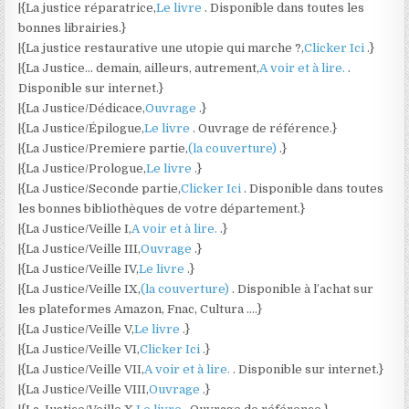
|{La justice réparatrice,
Le livre
. Disponible dans toutes les
bonnes librairies.}
|{La justice restaurative une utopie qui marche ?,
Clicker Ici
.}
|{La Justice… demain, ailleurs, autrement,
A voir et à lire.
.
Disponible sur internet.}
|{La Justice/Dédicace,
Ouvrage
.}
|{La Justice/Épilogue,
Le livre
. Ouvrage de référence.}
|{La Justice/Premiere partie,
(la couverture)
.}
|{La Justice/Prologue,
Le livre
.}
|{La Justice/Seconde partie,
Clicker Ici
. Disponible dans toutes
les bonnes bibliothèques de votre département.}
|{La Justice/Veille I,
A voir et à lire.
.}
|{La Justice/Veille III,
Ouvrage
.}
|{La Justice/Veille IV,
Le livre
.}
|{La Justice/Veille IX,
(la couverture)
. Disponible à l’achat sur
les plateformes Amazon, Fnac, Cultura ….}
|{La Justice/Veille V,
Le livre
.}
|{La Justice/Veille VI,
Clicker Ici
.}
|{La Justice/Veille VII,
A voir et à lire.
. Disponible sur internet.}
|{La Justice/Veille VIII,
Ouvrage
.}