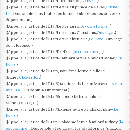
|{Appel à la justice de l’État/Introduction,
Le livre
.}
|{Appel à la justice de l’État/Lettre au prince de Galles,
Clicker
Ici
. Disponible dans toutes les bonnes bibliothèques de votre
département.}
|{Appel à la justice de l’État/Lettre au roi,
A voir et à lire.
.}
|{Appel à la justice de l’État/Lettre aux Canadiens,
Ouvrage
.}
|{Appel à la justice de l’État/Lettre circulaire,
Le livre
. Ouvrage
de référence.}
|{Appel à la justice de l’État/Préface,
(la couverture)
.}
|{Appel à la justice de l’État/Première lettre à milord Sidney,
Le
livre
.}
|{Appel à la justice de l’État/Quatrième lettre à milord
Sidney,
Clicker Ici
.}
|{Appel à la justice de l’État/Questions du baron Masères,
A voir
et à lire.
. Disponible sur internet.}
|{Appel à la justice de l’État/Seconde lettre à milord
Sidney,
Ouvrage
.}
|{Appel à la justice de l’État/Sixième lettre à milord Sidney,
Le
livre
.}
|{Appel à la justice de l’État/Troisième lettre à milord Sidney,
(la
couverture)
. Disponible à l’achat sur les plateformes Amazon,