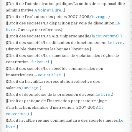
|{Droit de l’administration publique/La notion de responsabilité
administrative,
A voir et à lire.
.}
|{Droit de l’exécution des peines 2007-2008,
Ouvrage
.}
|{Droit des sociétés/La disparition par voie de dissolution,
Le
livre
. Ouvrage de référence.}
|{Droit des sociétés/La SARL unipersonnelle,
(la couverture)
.}
|{Droit des sociétés/Les difficultés de fonctionnement,
Le livre
.
Disponible dans toutes les bonnes librairies.}
|{Droit des sociétés/Les sanctions de violation des règles de
constitution,
Clicker Ici
.}
|{Droit des sociétés/Les sociétés commerciales non
immatriculées,
A voir et à lire.
.}
|{Droit du travail/La représentation collective des
salariés,
Ouvrage
.}
|{Droit et déontologie de la profession d’avocat,
Le livre
.}
|{Droit et pratique de l’instruction préparatoire : juge
d’instruction, chambre d’instruction : 2007-2008,
(la
couverture)
.}
|{Droit fiscal/Le régime communautaire des sociétés mères,
Le
livre
.}