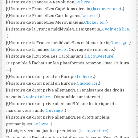
|{Histoire de France/La Révolution,
Le livre
.}
|{Histoire de France/Les Capétiens directs,
(la couverture)
.}
|{Histoire de France/Les Carolingiens,
Le livre
.}
|{Histoire de France/Les Mérovingiens,
Clicker Ici
.}
|{Histoire de la France médiévale/La seigneurie,
A voir et à lire.
.}
|{Histoire de la France médiévale/Les châteaux forts,
Ouvrage
.}
|{Histoire de la justice,
Le livre
. Ouvrage de référence.}
|{Histoire de l’Europe/Les Carolingiens,
(la couverture)
.
Disponible à l’achat sur les plateformes Amazon, Fnac, Cultura
….}
|{Histoire du droit pénal en Europe,
Le livre
.}
|{Histoire du droit pénal en Europe,
Clicker Ici
.}
|{Histoire du droit privé allemand/La renaissance des droits
savants,
A voir et à lire.
. Disponible sur internet.}
|{Histoire du droit privé allemand/L’école historique et la
marche vers l’unité,
Ouvrage
.}
|{Histoire du droit privé allemand/Les droits anciens
germaniques,
Le livre
.}
|{iJudge, vers une justice prédictive,
(la couverture)
.
Disponible à l’achat sur les plateformes Amazon, Fnac, Cultura