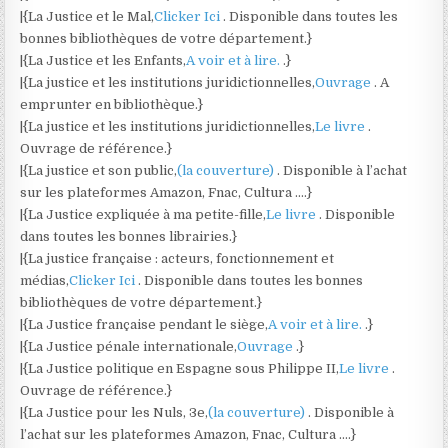
|{La Justice et le Mal,
Clicker Ici
. Disponible dans toutes les
bonnes bibliothèques de votre département.}
|{La Justice et les Enfants,
A voir et à lire.
.}
|{La justice et les institutions juridictionnelles,
Ouvrage
. A
emprunter en bibliothèque.}
|{La justice et les institutions juridictionnelles,
Le livre
.
Ouvrage de référence.}
|{La justice et son public,
(la couverture)
. Disponible à l’achat
sur les plateformes Amazon, Fnac, Cultura ….}
|{La Justice expliquée à ma petite-fille,
Le livre
. Disponible
dans toutes les bonnes librairies.}
|{La justice française : acteurs, fonctionnement et
médias,
Clicker Ici
. Disponible dans toutes les bonnes
bibliothèques de votre département.}
|{La Justice française pendant le siège,
A voir et à lire.
.}
|{La Justice pénale internationale,
Ouvrage
.}
|{La Justice politique en Espagne sous Philippe II,
Le livre
.
Ouvrage de référence.}
|{La Justice pour les Nuls, 3e,
(la couverture)
. Disponible à
l’achat sur les plateformes Amazon, Fnac, Cultura ….}