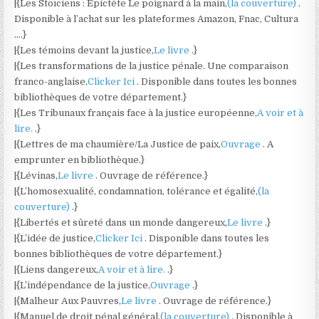
|{Les Stoïciens : Épictète Le poignard à la main,
(la couverture)
.
Disponible à l’achat sur les plateformes Amazon, Fnac, Cultura
….}
|{Les témoins devant la justice,
Le livre
.}
|{Les transformations de la justice pénale. Une comparaison
franco-anglaise,
Clicker Ici
. Disponible dans toutes les bonnes
bibliothèques de votre département.}
|{Les Tribunaux français face à la justice européenne,
A voir et à
lire.
.}
|{Lettres de ma chaumière/La Justice de paix,
Ouvrage
. A
emprunter en bibliothèque.}
|{Lévinas,
Le livre
. Ouvrage de référence.}
|{L’homosexualité, condamnation, tolérance et égalité,
(la
couverture)
.}
|{Libertés et sûreté dans un monde dangereux,
Le livre
.}
|{L’idée de justice,
Clicker Ici
. Disponible dans toutes les
bonnes bibliothèques de votre département.}
|{Liens dangereux,
A voir et à lire.
.}
|{L’indépendance de la justice,
Ouvrage
.}
|{Malheur Aux Pauvres,
Le livre
. Ouvrage de référence.}
|{Manuel de droit pénal général,
(la couverture)
. Disponible à