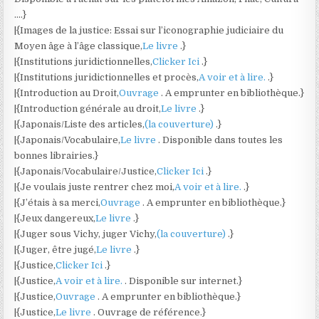
….}
|{Images de la justice: Essai sur l’iconographie judiciaire du
Moyen âge à l’âge classique,
Le livre
.}
|{Institutions juridictionnelles,
Clicker Ici
.}
|{Institutions juridictionnelles et procès,
A voir et à lire.
.}
|{Introduction au Droit,
Ouvrage
. A emprunter en bibliothèque.}
|{Introduction générale au droit,
Le livre
.}
|{Japonais/Liste des articles,
(la couverture)
.}
|{Japonais/Vocabulaire,
Le livre
. Disponible dans toutes les
bonnes librairies.}
|{Japonais/Vocabulaire/Justice,
Clicker Ici
.}
|{Je voulais juste rentrer chez moi,
A voir et à lire.
.}
|{J’étais à sa merci,
Ouvrage
. A emprunter en bibliothèque.}
|{Jeux dangereux,
Le livre
.}
|{Juger sous Vichy, juger Vichy,
(la couverture)
.}
|{Juger, être jugé,
Le livre
.}
|{Justice,
Clicker Ici
.}
|{Justice,
A voir et à lire.
. Disponible sur internet.}
|{Justice,
Ouvrage
. A emprunter en bibliothèque.}
|{Justice,
Le livre
. Ouvrage de référence.}