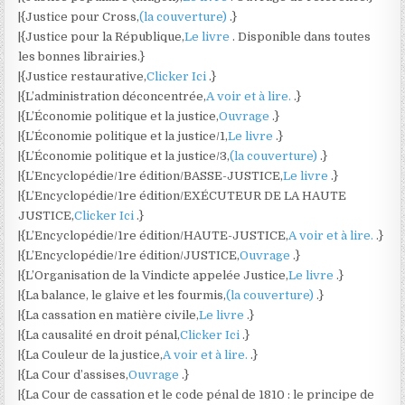
|{Justice pour Cross,
(la couverture)
.}
|{Justice pour la République,
Le livre
. Disponible dans toutes
les bonnes librairies.}
|{Justice restaurative,
Clicker Ici
.}
|{L’administration déconcentrée,
A voir et à lire.
.}
|{L’Économie politique et la justice,
Ouvrage
.}
|{L’Économie politique et la justice/1,
Le livre
.}
|{L’Économie politique et la justice/3,
(la couverture)
.}
|{L’Encyclopédie/1re édition/BASSE-JUSTICE,
Le livre
.}
|{L’Encyclopédie/1re édition/EXÉCUTEUR DE LA HAUTE
JUSTICE,
Clicker Ici
.}
|{L’Encyclopédie/1re édition/HAUTE-JUSTICE,
A voir et à lire.
.}
|{L’Encyclopédie/1re édition/JUSTICE,
Ouvrage
.}
|{L’Organisation de la Vindicte appelée Justice,
Le livre
.}
|{La balance, le glaive et les fourmis,
(la couverture)
.}
|{La cassation en matière civile,
Le livre
.}
|{La causalité en droit pénal,
Clicker Ici
.}
|{La Couleur de la justice,
A voir et à lire.
.}
|{La Cour d’assises,
Ouvrage
.}
|{La Cour de cassation et le code pénal de 1810 : le principe de