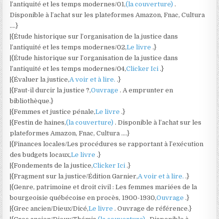
l’antiquité et les temps modernes/01,
(la couverture)
.
Disponible à l’achat sur les plateformes Amazon, Fnac, Cultura
….}
|{Étude historique sur l’organisation de la justice dans
l’antiquité et les temps modernes/02,
Le livre
.}
|{Étude historique sur l’organisation de la justice dans
l’antiquité et les temps modernes/04,
Clicker Ici
.}
|{Évaluer la justice,
A voir et à lire.
.}
|{Faut-il durcir la justice ?,
Ouvrage
. A emprunter en
bibliothèque.}
|{Femmes et justice pénale,
Le livre
.}
|{Festin de haines,
(la couverture)
. Disponible à l’achat sur les
plateformes Amazon, Fnac, Cultura ….}
|{Finances locales/Les procédures se rapportant à l’exécution
des budgets locaux,
Le livre
.}
|{Fondements de la justice,
Clicker Ici
.}
|{Fragment sur la justice/Édition Garnier,
A voir et à lire.
.}
|{Genre, patrimoine et droit civil : Les femmes mariées de la
bourgeoisie québécoise en procès, 1900-1930,
Ouvrage
.}
|{Grec ancien/Dieux/Dicé,
Le livre
. Ouvrage de référence.}