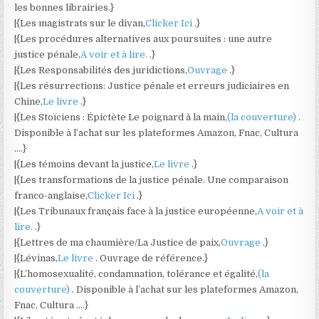
les bonnes librairies.}
|{Les magistrats sur le divan,
Clicker Ici
.}
|{Les procédures alternatives aux poursuites : une autre
justice pénale,
A voir et à lire.
.}
|{Les Responsabilités des juridictions,
Ouvrage
.}
|{Les résurrections: Justice pénale et erreurs judiciaires en
Chine,
Le livre
.}
|{Les Stoïciens : Épictète Le poignard à la main,
(la couverture)
.
Disponible à l’achat sur les plateformes Amazon, Fnac, Cultura
….}
|{Les témoins devant la justice,
Le livre
.}
|{Les transformations de la justice pénale. Une comparaison
franco-anglaise,
Clicker Ici
.}
|{Les Tribunaux français face à la justice européenne,
A voir et à
lire.
.}
|{Lettres de ma chaumière/La Justice de paix,
Ouvrage
.}
|{Lévinas,
Le livre
. Ouvrage de référence.}
|{L’homosexualité, condamnation, tolérance et égalité,
(la
couverture)
. Disponible à l’achat sur les plateformes Amazon,
Fnac, Cultura ….}