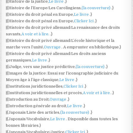
|{Histoire de la justice,
Le livre
.}
|{Histoire de l’Europe/Les Carolingiens,
(la couverture)
.}
|{Histoire du droit pénal en Europe,
Le livre
.}
|{Histoire du droit pénal en Europe,
Clicker Ici
.}
|{Histoire du droit privé allemand/La renaissance des droits
savants,
A voir et à lire.
.}
|{Histoire du droit privé allemand/L’école historique et la
marche vers l’unité,
Ouvrage
. A emprunter en bibliothèque.}
|{Histoire du droit privé allemand/Les droits anciens
germaniques,
Le livre
.}
|{iJudge, vers une justice prédictive,
(la couverture)
.}
|{Images de la justice: Essai sur l’iconographie judiciaire du
Moyen âge à l’âge classique,
Le livre
.}
|{Institutions juridictionnelles,
Clicker Ici
.}
|{Institutions juridictionnelles et procès,
A voir et à lire.
.}
|{Introduction au Droit,
Ouvrage
.}
|{Introduction générale au droit,
Le livre
.}
|{Japonais/Liste des articles,
(la couverture)
.}
|{Japonais/Vocabulaire,
Le livre
. Disponible dans toutes les
bonnes librairies.}
|{Japonais/Vocabulaire/Justice,
Clicker Ici
.}