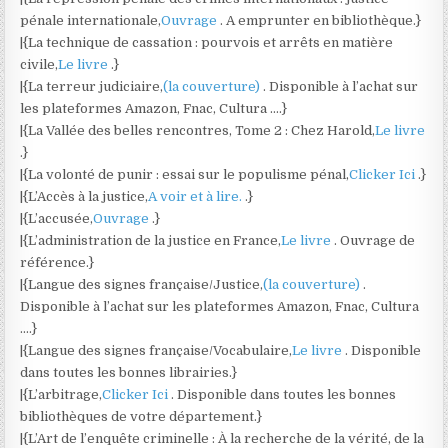
pénale internationale,
Ouvrage
. A emprunter en bibliothèque.}
|{La technique de cassation : pourvois et arrêts en matière
civile,
Le livre
.}
|{La terreur judiciaire,
(la couverture)
. Disponible à l’achat sur
les plateformes Amazon, Fnac, Cultura ….}
|{La Vallée des belles rencontres, Tome 2 : Chez Harold,
Le livre
.}
|{La volonté de punir : essai sur le populisme pénal,
Clicker Ici
.}
|{L’Accès à la justice,
A voir et à lire.
.}
|{L’accusée,
Ouvrage
.}
|{L’administration de la justice en France,
Le livre
. Ouvrage de
référence.}
|{Langue des signes française/Justice,
(la couverture)
.
Disponible à l’achat sur les plateformes Amazon, Fnac, Cultura
….}
|{Langue des signes française/Vocabulaire,
Le livre
. Disponible
dans toutes les bonnes librairies.}
|{L’arbitrage,
Clicker Ici
. Disponible dans toutes les bonnes
bibliothèques de votre département.}
|{L’Art de l’enquête criminelle : À la recherche de la vérité, de la