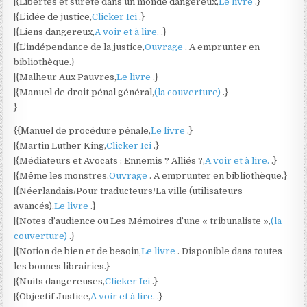
|{Libertés et sûreté dans un monde dangereux,
Le livre
.}
|{L’idée de justice,
Clicker Ici
.}
|{Liens dangereux,
A voir et à lire.
.}
|{L’indépendance de la justice,
Ouvrage
. A emprunter en
bibliothèque.}
|{Malheur Aux Pauvres,
Le livre
.}
|{Manuel de droit pénal général,
(la couverture)
.}
}
{{Manuel de procédure pénale,
Le livre
.}
|{Martin Luther King,
Clicker Ici
.}
|{Médiateurs et Avocats : Ennemis ? Alliés ?,
A voir et à lire.
.}
|{Même les monstres,
Ouvrage
. A emprunter en bibliothèque.}
|{Néerlandais/Pour traducteurs/La ville (utilisateurs
avancés),
Le livre
.}
|{Notes d’audience ou Les Mémoires d’une « tribunaliste »,
(la
couverture)
.}
|{Notion de bien et de besoin,
Le livre
. Disponible dans toutes
les bonnes librairies.}
|{Nuits dangereuses,
Clicker Ici
.}
|{Objectif Justice,
A voir et à lire.
.}