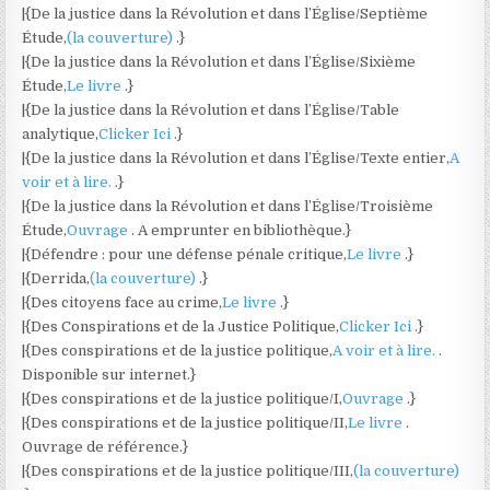
|{De la justice dans la Révolution et dans l’Église/Septième
Étude,
(la couverture)
.}
|{De la justice dans la Révolution et dans l’Église/Sixième
Étude,
Le livre
.}
|{De la justice dans la Révolution et dans l’Église/Table
analytique,
Clicker Ici
.}
|{De la justice dans la Révolution et dans l’Église/Texte entier,
A
voir et à lire.
.}
|{De la justice dans la Révolution et dans l’Église/Troisième
Étude,
Ouvrage
. A emprunter en bibliothèque.}
|{Défendre : pour une défense pénale critique,
Le livre
.}
|{Derrida,
(la couverture)
.}
|{Des citoyens face au crime,
Le livre
.}
|{Des Conspirations et de la Justice Politique,
Clicker Ici
.}
|{Des conspirations et de la justice politique,
A voir et à lire.
.
Disponible sur internet.}
|{Des conspirations et de la justice politique/I,
Ouvrage
.}
|{Des conspirations et de la justice politique/II,
Le livre
.
Ouvrage de référence.}
|{Des conspirations et de la justice politique/III,
(la couverture)