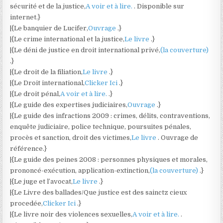
sécurité et de la justice,
A voir et à lire.
. Disponible sur
internet.}
|{Le banquier de Lucifer,
Ouvrage
.}
|{Le crime international et la justice,
Le livre
.}
|{Le déni de justice en droit international privé,
(la couverture)
.}
|{Le droit de la filiation,
Le livre
.}
|{Le Droit international,
Clicker Ici
.}
|{Le droit pénal,
A voir et à lire.
.}
|{Le guide des expertises judiciaires,
Ouvrage
.}
|{Le guide des infractions 2009 : crimes, délits, contraventions,
enquête judiciaire, police technique, poursuites pénales,
procès et sanction, droit des victimes,
Le livre
. Ouvrage de
référence.}
|{Le guide des peines 2008 : personnes physiques et morales,
prononcé-exécution, application-extinction,
(la couverture)
.}
|{Le juge et l’avocat,
Le livre
.}
|{Le Livre des ballades/Que justice est des sainctz cieux
procedée,
Clicker Ici
.}
|{Le livre noir des violences sexuelles,
A voir et à lire.
.