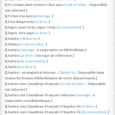
|{Je voulais juste rentrer chez moi,
A voir et à lire.
. Disponible
sur internet.}
|{J’étais à sa merci,
Ouvrage
.}
|{Jeux dangereux,
Le livre
.}
|{Juger sous Vichy, juger Vichy,
(la couverture)
.}
|{Juger, être jugé,
Le livre
.}
|{Justice,
Clicker Ici
.}
|{Justice,
A voir et à lire.
.}
|{Justice,
Ouvrage
. A emprunter en bibliothèque.}
|{Justice,
Le livre
. Ouvrage de référence.}
|{Justice,
(la couverture)
.}
|{Justice,
Le livre
.}
|{Justice : un magistrat dépose…,
Clicker Ici
. Disponible dans
toutes les bonnes bibliothèques de votre département.}
|{Justice aux Canadiens-Français !,
A voir et à lire.
. Disponible
sur internet.}
|{Justice aux Canadiens-Français !/Adresse,
Ouvrage
. A
emprunter en bibliothèque.}
|{Justice aux Canadiens-Français !/Chapitre III,
Le livre
.}
|{Justice aux Canadiens-Français !/Chapitre IX,
(la couverture)
.}