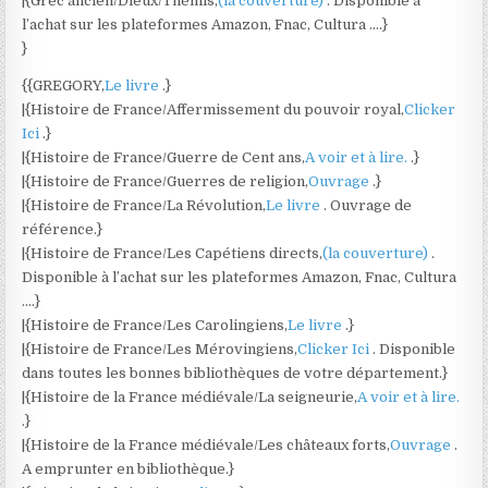
|{Grec ancien/Dieux/Thémis,
(la couverture)
. Disponible à
l’achat sur les plateformes Amazon, Fnac, Cultura ….}
}
{{GREGORY,
Le livre
.}
|{Histoire de France/Affermissement du pouvoir royal,
Clicker
Ici
.}
|{Histoire de France/Guerre de Cent ans,
A voir et à lire.
.}
|{Histoire de France/Guerres de religion,
Ouvrage
.}
|{Histoire de France/La Révolution,
Le livre
. Ouvrage de
référence.}
|{Histoire de France/Les Capétiens directs,
(la couverture)
.
Disponible à l’achat sur les plateformes Amazon, Fnac, Cultura
….}
|{Histoire de France/Les Carolingiens,
Le livre
.}
|{Histoire de France/Les Mérovingiens,
Clicker Ici
. Disponible
dans toutes les bonnes bibliothèques de votre département.}
|{Histoire de la France médiévale/La seigneurie,
A voir et à lire.
.}
|{Histoire de la France médiévale/Les châteaux forts,
Ouvrage
.
A emprunter en bibliothèque.}