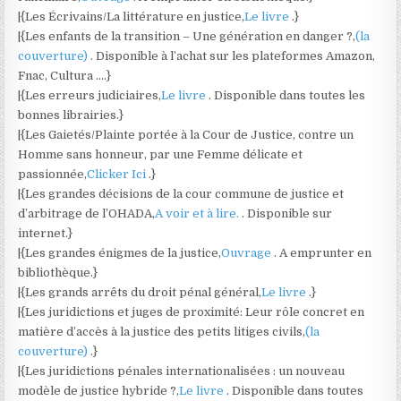
|{Les Écrivains/La littérature en justice,
Le livre
.}
|{Les enfants de la transition – Une génération en danger ?,
(la
couverture)
. Disponible à l’achat sur les plateformes Amazon,
Fnac, Cultura ….}
|{Les erreurs judiciaires,
Le livre
. Disponible dans toutes les
bonnes librairies.}
|{Les Gaietés/Plainte portée à la Cour de Justice, contre un
Homme sans honneur, par une Femme délicate et
passionnée,
Clicker Ici
.}
|{Les grandes décisions de la cour commune de justice et
d’arbitrage de l’OHADA,
A voir et à lire.
. Disponible sur
internet.}
|{Les grandes énigmes de la justice,
Ouvrage
. A emprunter en
bibliothèque.}
|{Les grands arrêts du droit pénal général,
Le livre
.}
|{Les juridictions et juges de proximité: Leur rôle concret en
matière d’accès à la justice des petits litiges civils,
(la
couverture)
.}
|{Les juridictions pénales internationalisées : un nouveau
modèle de justice hybride ?,
Le livre
. Disponible dans toutes