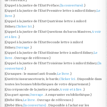
de référence.}
|{Appel à la justice de l’État/Préface,
(la couverture)
.}
|{Appel à la justice de l’État/Première lettre à milord Sidney,
Le
livre
.}
|{Appel à la justice de l’État/Quatrième lettre à milord
Sidney,
Clicker Ici
.}
|{Appel à la justice de l’État/Questions du baron Masères,
A voir
et à lire.
.}
|{Appel à la justice de l’État/Seconde lettre à milord
Sidney,
Ouvrage
.}
|{Appel à la justice de l’État/Sixième lettre à milord Sidney,
Le
livre
. Ouvrage de référence.}
|{Appel à la justice de l’État/Troisième lettre à milord Sidney,
(la
couverture)
.}
|{Arnaques : le manuel anti-fraude,
Le livre
.}
|{Astérix/Assurancetourix, le barde,
Clicker Ici
. Disponible dans
toutes les bonnes bibliothèques de votre département.}
|{Au crépuscule de la justice pénale,
A voir et à lire.
.}
|{Au guet-apens,
Ouvrage
. A emprunter en bibliothèque.}
|{Bébé Bleu,
Le livre
. Ouvrage de référence.}
|{Bébé Bleu,
(la couverture)
. Disponible à l’achat sur les