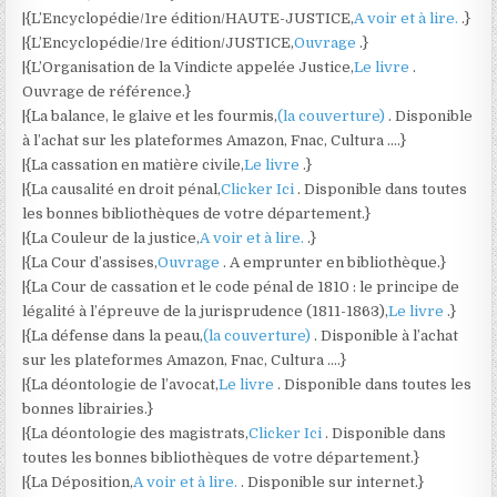
|{L’Encyclopédie/1re édition/HAUTE-JUSTICE,
A voir et à lire.
.}
|{L’Encyclopédie/1re édition/JUSTICE,
Ouvrage
.}
|{L’Organisation de la Vindicte appelée Justice,
Le livre
.
Ouvrage de référence.}
|{La balance, le glaive et les fourmis,
(la couverture)
. Disponible
à l’achat sur les plateformes Amazon, Fnac, Cultura ….}
|{La cassation en matière civile,
Le livre
.}
|{La causalité en droit pénal,
Clicker Ici
. Disponible dans toutes
les bonnes bibliothèques de votre département.}
|{La Couleur de la justice,
A voir et à lire.
.}
|{La Cour d’assises,
Ouvrage
. A emprunter en bibliothèque.}
|{La Cour de cassation et le code pénal de 1810 : le principe de
légalité à l’épreuve de la jurisprudence (1811-1863),
Le livre
.}
|{La défense dans la peau,
(la couverture)
. Disponible à l’achat
sur les plateformes Amazon, Fnac, Cultura ….}
|{La déontologie de l’avocat,
Le livre
. Disponible dans toutes les
bonnes librairies.}
|{La déontologie des magistrats,
Clicker Ici
. Disponible dans
toutes les bonnes bibliothèques de votre département.}
|{La Déposition,
A voir et à lire.
. Disponible sur internet.}