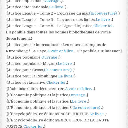
|{Justice impossible,
Ouvrage
.}
|{Justice internationale,
Le livre
.}
|{Justice League – Tome 2 – L’odyssée du mal,
(la couverture)
.}
|{Justice League – Tome 5 – La guerre des ligues,
Le livre
.}
|{Justice League – Tome 8 – La Ligue d’Injustice,
Clicker Ici
.
Disponible dans toutes les bonnes bibliothèques de votre
département.}
|{Justice pénale internationale Les nouveaux enjeux de
Nuremberg à La Haye,
A voir et à lire.
. Disponible sur internet.}
|{Justice populaire,
Ouvrage
.}
|{Justice populaire (Magon),
Le livre
.}
|{Justice pour Cross,
(la couverture)
.}
|{Justice pour la République,
Le livre
.}
|{Justice restaurative,
Clicker Ici
.}
|{L’administration déconcentrée,
A voir et à lire.
.}
|{L’Économie politique et la justice,
Ouvrage
.}
|{L’Économie politique et la justice/1,
Le livre
.}
|{L’Économie politique et la justice/3,
(la couverture)
.}
|{L’Encyclopédie/1re édition/BASSE-JUSTICE,
Le livre
.}
|{L’Encyclopédie/1re édition/EXÉCUTEUR DE LA HAUTE
JUSTICE,
Clicker Ici
.}