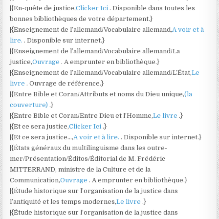
|{En-quête de justice,
Clicker Ici
. Disponible dans toutes les
bonnes bibliothèques de votre département.}
|{Enseignement de l’allemand/Vocabulaire allemand,
A voir et à
lire.
. Disponible sur internet.}
|{Enseignement de l’allemand/Vocabulaire allemand/La
justice,
Ouvrage
. A emprunter en bibliothèque.}
|{Enseignement de l’allemand/Vocabulaire allemand/L’État,
Le
livre
. Ouvrage de référence.}
|{Entre Bible et Coran/Attributs et noms du Dieu unique,
(la
couverture)
.}
|{Entre Bible et Coran/Entre Dieu et l’Homme,
Le livre
.}
|{Et ce sera justice,
Clicker Ici
.}
|{Et ce sera justice…,
A voir et à lire.
. Disponible sur internet.}
|{États généraux du multilinguisme dans les outre-
mer/Présentation/Éditos/Éditorial de M. Frédéric
MITTERRAND, ministre de la Culture et de la
Communication,
Ouvrage
. A emprunter en bibliothèque.}
|{Étude historique sur l’organisation de la justice dans
l’antiquité et les temps modernes,
Le livre
.}
|{Étude historique sur l’organisation de la justice dans