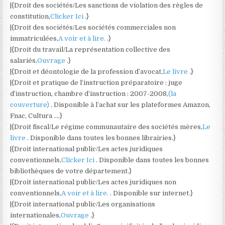
|{Droit des sociétés/Les sanctions de violation des règles de
constitution,
Clicker Ici
.}
|{Droit des sociétés/Les sociétés commerciales non
immatriculées,
A voir et à lire.
.}
|{Droit du travail/La représentation collective des
salariés,
Ouvrage
.}
|{Droit et déontologie de la profession d’avocat,
Le livre
.}
|{Droit et pratique de l’instruction préparatoire : juge
d’instruction, chambre d’instruction : 2007-2008,
(la
couverture)
. Disponible à l’achat sur les plateformes Amazon,
Fnac, Cultura ….}
|{Droit fiscal/Le régime communautaire des sociétés mères,
Le
livre
. Disponible dans toutes les bonnes librairies.}
|{Droit international public/Les actes juridiques
conventionnels,
Clicker Ici
. Disponible dans toutes les bonnes
bibliothèques de votre département.}
|{Droit international public/Les actes juridiques non
conventionnels,
A voir et à lire.
. Disponible sur internet.}
|{Droit international public/Les organisations
internationales,
Ouvrage
.}