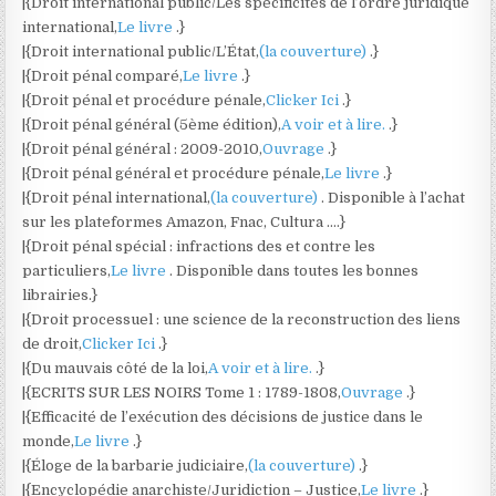
|{Droit international public/Les spécificités de l’ordre juridique
international,
Le livre
.}
|{Droit international public/L’État,
(la couverture)
.}
|{Droit pénal comparé,
Le livre
.}
|{Droit pénal et procédure pénale,
Clicker Ici
.}
|{Droit pénal général (5ème édition),
A voir et à lire.
.}
|{Droit pénal général : 2009-2010,
Ouvrage
.}
|{Droit pénal général et procédure pénale,
Le livre
.}
|{Droit pénal international,
(la couverture)
. Disponible à l’achat
sur les plateformes Amazon, Fnac, Cultura ….}
|{Droit pénal spécial : infractions des et contre les
particuliers,
Le livre
. Disponible dans toutes les bonnes
librairies.}
|{Droit processuel : une science de la reconstruction des liens
de droit,
Clicker Ici
.}
|{Du mauvais côté de la loi,
A voir et à lire.
.}
|{ECRITS SUR LES NOIRS Tome 1 : 1789-1808,
Ouvrage
.}
|{Efficacité de l’exécution des décisions de justice dans le
monde,
Le livre
.}
|{Éloge de la barbarie judiciaire,
(la couverture)
.}
|{Encyclopédie anarchiste/Juridiction – Justice,
Le livre
.}