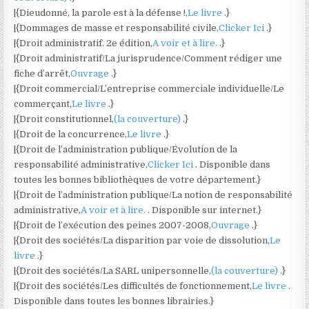
|{Dieudonné, la parole est à la défense !,
Le livre
.}
|{Dommages de masse et responsabilité civile,
Clicker Ici
.}
|{Droit administratif. 2e édition,
A voir et à lire.
.}
|{Droit administratif/La jurisprudence/Comment rédiger une
fiche d’arrêt,
Ouvrage
.}
|{Droit commercial/L’entreprise commerciale individuelle/Le
commerçant,
Le livre
.}
|{Droit constitutionnel,
(la couverture)
.}
|{Droit de la concurrence,
Le livre
.}
|{Droit de l’administration publique/Évolution de la
responsabilité administrative,
Clicker Ici
. Disponible dans
toutes les bonnes bibliothèques de votre département.}
|{Droit de l’administration publique/La notion de responsabilité
administrative,
A voir et à lire.
. Disponible sur internet.}
|{Droit de l’exécution des peines 2007-2008,
Ouvrage
.}
|{Droit des sociétés/La disparition par voie de dissolution,
Le
livre
.}
|{Droit des sociétés/La SARL unipersonnelle,
(la couverture)
.}
|{Droit des sociétés/Les difficultés de fonctionnement,
Le livre
.
Disponible dans toutes les bonnes librairies.}