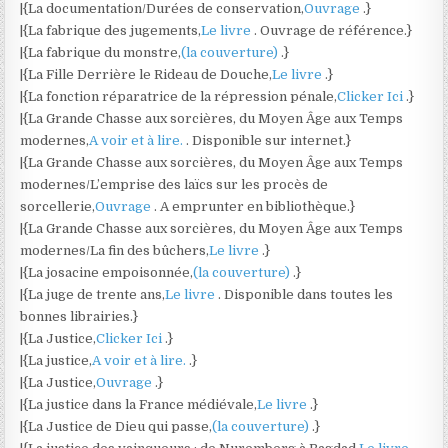
|{La documentation/Durées de conservation,
Ouvrage
.}
|{La fabrique des jugements,
Le livre
. Ouvrage de référence.}
|{La fabrique du monstre,
(la couverture)
.}
|{La Fille Derrière le Rideau de Douche,
Le livre
.}
|{La fonction réparatrice de la répression pénale,
Clicker Ici
.}
|{La Grande Chasse aux sorcières, du Moyen Âge aux Temps
modernes,
A voir et à lire.
. Disponible sur internet.}
|{La Grande Chasse aux sorcières, du Moyen Âge aux Temps
modernes/L’emprise des laïcs sur les procès de
sorcellerie,
Ouvrage
. A emprunter en bibliothèque.}
|{La Grande Chasse aux sorcières, du Moyen Âge aux Temps
modernes/La fin des bûchers,
Le livre
.}
|{La josacine empoisonnée,
(la couverture)
.}
|{La juge de trente ans,
Le livre
. Disponible dans toutes les
bonnes librairies.}
|{La Justice,
Clicker Ici
.}
|{La justice,
A voir et à lire.
.}
|{La Justice,
Ouvrage
.}
|{La justice dans la France médiévale,
Le livre
.}
|{La Justice de Dieu qui passe,
(la couverture)
.}