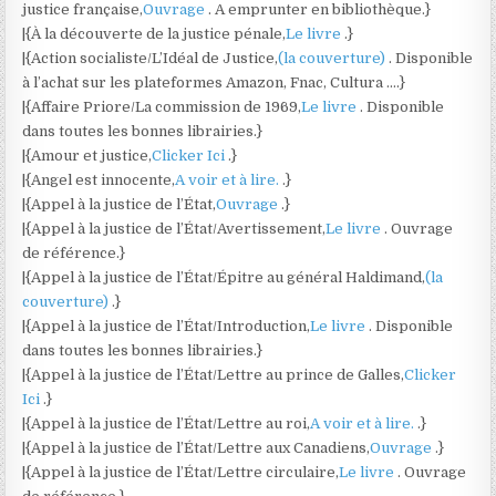
justice française,
Ouvrage
. A emprunter en bibliothèque.}
|{À la découverte de la justice pénale,
Le livre
.}
|{Action socialiste/L’Idéal de Justice,
(la couverture)
. Disponible
à l’achat sur les plateformes Amazon, Fnac, Cultura ….}
|{Affaire Priore/La commission de 1969,
Le livre
. Disponible
dans toutes les bonnes librairies.}
|{Amour et justice,
Clicker Ici
.}
|{Angel est innocente,
A voir et à lire.
.}
|{Appel à la justice de l’État,
Ouvrage
.}
|{Appel à la justice de l’État/Avertissement,
Le livre
. Ouvrage
de référence.}
|{Appel à la justice de l’État/Épitre au général Haldimand,
(la
couverture)
.}
|{Appel à la justice de l’État/Introduction,
Le livre
. Disponible
dans toutes les bonnes librairies.}
|{Appel à la justice de l’État/Lettre au prince de Galles,
Clicker
Ici
.}
|{Appel à la justice de l’État/Lettre au roi,
A voir et à lire.
.}
|{Appel à la justice de l’État/Lettre aux Canadiens,
Ouvrage
.}
|{Appel à la justice de l’État/Lettre circulaire,
Le livre
. Ouvrage