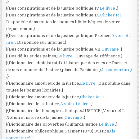
.}
|{Des conspirations et de la justice politique/IV,
Le livre
.}
|{Des conspirations et de la justice politique/IX,
Clicker Ici
.
Disponible dans toutes les bonnes bibliothèques de votre
département.}
|{Des conspirations et de la justice politique/Préface,
A voir et à
lire.
. Disponible sur internet.}
|{Des conspirations et de la justice politique/VII,
Ouvrage
.}
|{Des délits et des peines,
Le livre
. Ouvrage de référence.}
|{Dictionnaire administratif et historique des rues de Paris et
de ses monuments/Justice (place du Palais-de-),
(la couverture)
.}
|{Dictionnaire amoureux de la justice,
Le livre
. Disponible dans
toutes les bonnes librairies.}
|{Dictionnaire amoureux de la justice,
Clicker Ici
.}
|{Dictionnaire de la Justice,
A voir et à lire.
.}
|{Dictionnaire de théologie catholique/JUSTICE (Vertu de) I.
Notion et nature de la justice,
Ouvrage
.}
|{Dictionnaire des proverbes (Quitard)/justice,
Le livre
.}
|{Dictionnaire philosophique/Garnier (1878)/Justice,
(la
couverture)
.}