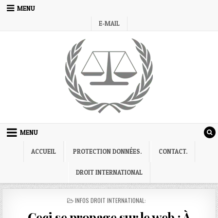
Skip
MENU
to
E-MAIL
content
MENU
ACCUEIL
PROTECTION DONNÉES.
CONTACT.
DROIT INTERNATIONAL
POSTED
INFOS DROIT INTERNATIONAL:
IN
Ceci se propage sur le web : À