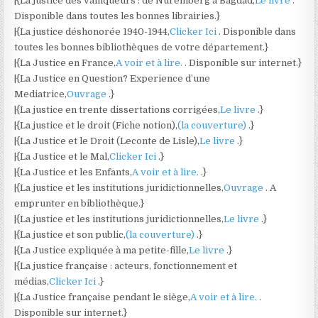
|{La justice des vainqueurs : de Nuremberg à Bagdad,
Le livre
.
Disponible dans toutes les bonnes librairies.}
|{La justice déshonorée 1940-1944,
Clicker Ici
. Disponible dans
toutes les bonnes bibliothèques de votre département.}
|{La Justice en France,
A voir et à lire.
. Disponible sur internet.}
|{La Justice en Question? Experience d’une
Mediatrice,
Ouvrage
.}
|{La justice en trente dissertations corrigées,
Le livre
.}
|{La justice et le droit (Fiche notion),
(la couverture)
.}
|{La Justice et le Droit (Leconte de Lisle),
Le livre
.}
|{La Justice et le Mal,
Clicker Ici
.}
|{La Justice et les Enfants,
A voir et à lire.
.}
|{La justice et les institutions juridictionnelles,
Ouvrage
. A
emprunter en bibliothèque.}
|{La justice et les institutions juridictionnelles,
Le livre
.}
|{La justice et son public,
(la couverture)
.}
|{La Justice expliquée à ma petite-fille,
Le livre
.}
|{La justice française : acteurs, fonctionnement et
médias,
Clicker Ici
.}
|{La Justice française pendant le siège,
A voir et à lire.
.
Disponible sur internet.}