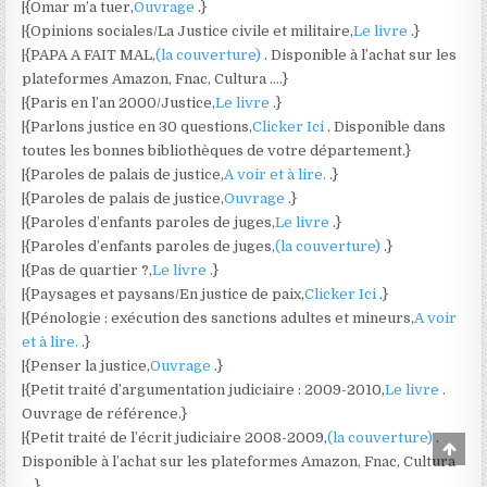
|{Omar m’a tuer,
Ouvrage
.}
|{Opinions sociales/La Justice civile et militaire,
Le livre
.}
|{PAPA A FAIT MAL,
(la couverture)
. Disponible à l’achat sur les
plateformes Amazon, Fnac, Cultura ….}
|{Paris en l’an 2000/Justice,
Le livre
.}
|{Parlons justice en 30 questions,
Clicker Ici
. Disponible dans
toutes les bonnes bibliothèques de votre département.}
|{Paroles de palais de justice,
A voir et à lire.
.}
|{Paroles de palais de justice,
Ouvrage
.}
|{Paroles d’enfants paroles de juges,
Le livre
.}
|{Paroles d’enfants paroles de juges,
(la couverture)
.}
|{Pas de quartier ?,
Le livre
.}
|{Paysages et paysans/En justice de paix,
Clicker Ici
.}
|{Pénologie : exécution des sanctions adultes et mineurs,
A voir
et à lire.
.}
|{Penser la justice,
Ouvrage
.}
|{Petit traité d’argumentation judiciaire : 2009-2010,
Le livre
.
Ouvrage de référence.}
|{Petit traité de l’écrit judiciaire 2008-2009,
(la couverture)
.
Scro
Disponible à l’achat sur les plateformes Amazon, Fnac, Cultura
to
Top
….}