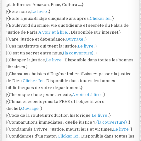
plateformes Amazon, Fnac, Cultura ….}
|{Bête noire,
Le livre
.}
|{Boîte à jeux/Bridge cinquante ans après,
Clicker Ici
.}
|{Boulevard du crime: vie quotidienne et secrète du Palais de
justice de Paris,
A voir et à lire.
. Disponible sur internet.}
|{Care, justice et dépendance,
Ouvrage
.}
|{Ces magistrats qui tuent la justice,
Le livre
.}
|{C’est un secret entre nous,
(la couverture)
.}
|{Changer la justice,
Le livre
. Disponible dans toutes les bonnes
librairies.}
|{Chansons choisies d’Eugène Imbert/Laissez passer la justice
de Dieu,
Clicker Ici
. Disponible dans toutes les bonnes
bibliothèques de votre département.}
|{Chronique d’une jeune avocate,
A voir et à lire.
.}
|{Climat et écocitoyens/La FEVE et l’objectif zéro-
déchet,
Ouvrage
.}
|{Code de la route/Introduction historique,
Le livre
.}
|{Comparutions immédiates : quelle justice ?,
(la couverture)
.}
|{Condamnés à vivre : justice, meurtriers et victimes,
Le livre
.}
|{Confidences d’un maton,
Clicker Ici
. Disponible dans toutes les