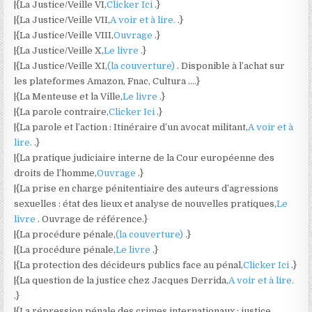
|{La Justice/Veille VI,
Clicker Ici
.}
|{La Justice/Veille VII,
A voir et à lire.
.}
|{La Justice/Veille VIII,
Ouvrage
.}
|{La Justice/Veille X,
Le livre
.}
|{La Justice/Veille XI,
(la couverture)
. Disponible à l’achat sur
les plateformes Amazon, Fnac, Cultura ….}
|{La Menteuse et la Ville,
Le livre
.}
|{La parole contraire,
Clicker Ici
.}
|{La parole et l’action : Itinéraire d’un avocat militant,
A voir et à
lire.
.}
|{La pratique judiciaire interne de la Cour européenne des
droits de l’homme,
Ouvrage
.}
|{La prise en charge pénitentiaire des auteurs d’agressions
sexuelles : état des lieux et analyse de nouvelles pratiques,
Le
livre
. Ouvrage de référence.}
|{La procédure pénale,
(la couverture)
.}
|{La procédure pénale,
Le livre
.}
|{La protection des décideurs publics face au pénal,
Clicker Ici
.}
|{La question de la justice chez Jacques Derrida,
A voir et à lire.
.}
|{La répression pénale des crimes internationaux : justice