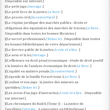
Disponible sur internet.}
|{Le petit juge,
Ouvrage
.}
|{Le petit livre de la justice,
Le livre
.}
|{Le procès civil,
(la couverture)
.}
|{Le régime juridique des marchés publics : droits et
obligations des signataires des marchés de travaux,
Le livre
.
Disponible dans toutes les bonnes librairies.}
|{Le secret professionnel,
Clicker Ici
. Disponible dans toutes
les bonnes bibliothèques de votre département.}
|{Le Service public de la justice,
A voir et à lire.
.}
|{Le sexe et la loi,
Ouvrage
.}
|{L’efficience en droit pénal économique : étude de droit positif
à la lumière de l’analyse économique du droit,
Le livre
.}
|{L’égalité en matière pénale,
(la couverture)
.}
|{Légende de la famille Forseti tome 2,
Le livre
.}
|{L’enfant et son juge : la justice des mineurs au
quotidien,
Clicker Ici
.}
|{Les aveux d’un juge d’instruction,
A voir et à lire.
. Disponible
sur internet.}
|{Les chroniques du Radch (Tome 1) – La justice de
l’ancillaire,
Ouvrage
. A emprunter en bibliothèque.}