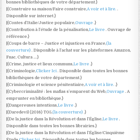
bonnes bibliothèques de votre département.}
|{Construire sa maison/Faire construire,
A voir et à lire.
.
Disponible sur internet.}
|{Contes d’Italie/Justice populaire,
Ouvrage
.}
|{Contribution à l’étude de la pénalisation,
Le livre
. Ouvrage de
référence.}
|{Coups de barre – Justice et injustices en France,
(la
couverture)
. Disponible à l’achat sur les plateformes Amazon,
Fnac, Cultura ….}
|{Crime, justice et lieux communs,
Le livre
.}
|{Criminologie,
Clicker Ici
. Disponible dans toutes les bonnes
bibliothèques de votre département.}
|{Criminologie et science pénitentiaire,
A voir et à lire.
.}
|{Cybercriminalité : les mafias s’emparent du Web,
Ouvrage
. A
emprunter en bibliothèque.}
|{Dangereuses intentions,
Le livre
.}
|{Daredevil (2016) T05,
(la couverture)
.}
|{De la justice dans la Révolution et dans l’Église,
Le livre
.
Disponible dans toutes les bonnes librairies.}
|{De la justice dans la Révolution et dans l’Église/Cinquième
Étude,
Clicker Ici
. Disponible dans toutes les bonnes