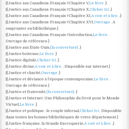
|{Justice aux Canadiens-Français !/Chapitre V,
Le livre
.}
|{Justice aux Canadiens-Français !/Chapitre X,
Clicker Ici
.}
|{Justice aux Canadiens-Français !/Chapitre XI,
A voir et à lire.
.}
|{Justice aux Canadiens-Français !/Chapitre XVI,
Ouvrage
. A
emprunter en bibliothèque.}
|{Justice aux Canadiens-Français !/Introduction,
Le livre
.
Ouvrage de référence.}
|{Justice aux États-Unis,
(la couverture)
.}
|{Justice boiteuse,
Le livre
.}
|{Justice digitale,
Clicker Ici
.}
|{Justice divine,
A voir et à lire.
. Disponible sur internet.}
|{Justice et charité,
Ouvrage
.}
|{Justice et déviance à l’époque contemporaine,
Le livre
.
Ouvrage de référence.}
|{Justice et fraternité,
(la couverture)
.}
|{Justice et Internet, Une Philosophie du Droit pour le Monde
Virtuel,
Le livre
.}
|{Justice et politique : le couple infernal,
Clicker Ici
. Disponible
dans toutes les bonnes bibliothèques de votre département.}
|{Justice française, la Grande Escroquerie,
A voir et à lire.
.}