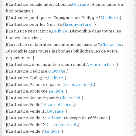
|{La Justice pénale internationale,
Ouvrage
. A emprunter en
bibliothèque.}
|{La Justice politique en Espagne sous Philippe II,
Le livre
.}
|{La Justice pour les Nuls, 3e,
(la couverture)
.}
|{La justice réparatrice,
Le livre
. Disponible dans toutes les
bonnes librairies.}
|{La justice restaurative une utopie qui marche ?,
Clicker Ici
.
Disponible dans toutes les bonnes bibliothèques de votre
département.}
|{La Justice… demain, ailleurs, autrement,
A voir et à lire.
.}
|{La Justice/Dédicace,
Ouvrage
.}
|{La Justice/Épilogue,
Le livre
.}
|{La Justice/Premiere partie,
(la couverture)
.}
|{La Justice/Prologue,
Le livre
.}
|{La Justice/Seconde partie,
Clicker Ici
.}
|{La Justice/Veille I,
A voir et à lire.
.}
|{La Justice/Veille III,
Ouvrage
.}
|{La Justice/Veille IV,
Le livre
. Ouvrage de référence.}
|{La Justice/Veille IX,
(la couverture)
.}
|{La Justice/Veille V,
Le livre
.}