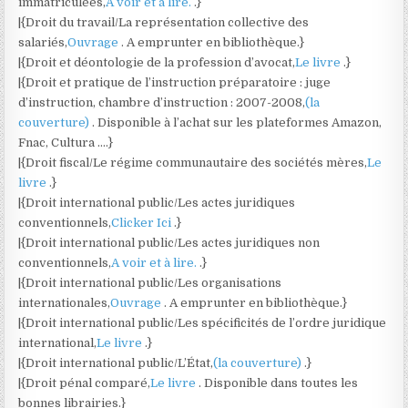
immatriculées,
A voir et à lire.
.}
|{Droit du travail/La représentation collective des
salariés,
Ouvrage
. A emprunter en bibliothèque.}
|{Droit et déontologie de la profession d’avocat,
Le livre
.}
|{Droit et pratique de l’instruction préparatoire : juge
d’instruction, chambre d’instruction : 2007-2008,
(la
couverture)
. Disponible à l’achat sur les plateformes Amazon,
Fnac, Cultura ….}
|{Droit fiscal/Le régime communautaire des sociétés mères,
Le
livre
.}
|{Droit international public/Les actes juridiques
conventionnels,
Clicker Ici
.}
|{Droit international public/Les actes juridiques non
conventionnels,
A voir et à lire.
.}
|{Droit international public/Les organisations
internationales,
Ouvrage
. A emprunter en bibliothèque.}
|{Droit international public/Les spécificités de l’ordre juridique
international,
Le livre
.}
|{Droit international public/L’État,
(la couverture)
.}
|{Droit pénal comparé,
Le livre
. Disponible dans toutes les
bonnes librairies.}