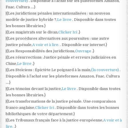
couverture)
. Disponible à l’achat sur les plateformes Amazon,
Fnac, Cultura ….}
|{Les juridictions pénales internationalisées : un nouveau
modèle de justice hybride ?,
Le livre
. Disponible dans toutes
les bonnes librairies.}
|{Les magistrats sur le divan,
Clicker Ici
.}
|{Les procédures alternatives aux poursuites : une autre
justice pénale,
A voir et à lire.
. Disponible sur internet.}
|{Les Responsabilités des juridictions,
Ouvrage
.}
|{Les résurrections: Justice pénale et erreurs judiciaires en
Chine,
Le livre
.}
|{Les Stoïciens : Épictète Le poignard à la main,
(la couverture)
.
Disponible à l’achat sur les plateformes Amazon, Fnac, Cultura
….}
|{Les témoins devant la justice,
Le livre
. Disponible dans toutes
les bonnes librairies.}
|{Les transformations de la justice pénale. Une comparaison
franco-anglaise,
Clicker Ici
. Disponible dans toutes les bonnes
bibliothèques de votre département.}
|{Les Tribunaux français face à la justice européenne,
A voir et à
lire.
.}