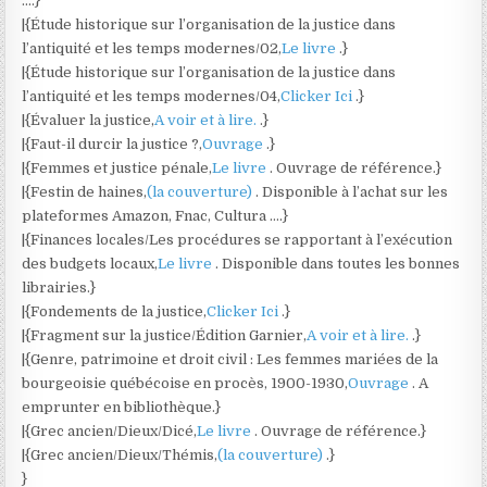
….}
|{Étude historique sur l’organisation de la justice dans
l’antiquité et les temps modernes/02,
Le livre
.}
|{Étude historique sur l’organisation de la justice dans
l’antiquité et les temps modernes/04,
Clicker Ici
.}
|{Évaluer la justice,
A voir et à lire.
.}
|{Faut-il durcir la justice ?,
Ouvrage
.}
|{Femmes et justice pénale,
Le livre
. Ouvrage de référence.}
|{Festin de haines,
(la couverture)
. Disponible à l’achat sur les
plateformes Amazon, Fnac, Cultura ….}
|{Finances locales/Les procédures se rapportant à l’exécution
des budgets locaux,
Le livre
. Disponible dans toutes les bonnes
librairies.}
|{Fondements de la justice,
Clicker Ici
.}
|{Fragment sur la justice/Édition Garnier,
A voir et à lire.
.}
|{Genre, patrimoine et droit civil : Les femmes mariées de la
bourgeoisie québécoise en procès, 1900-1930,
Ouvrage
. A
emprunter en bibliothèque.}
|{Grec ancien/Dieux/Dicé,
Le livre
. Ouvrage de référence.}
|{Grec ancien/Dieux/Thémis,
(la couverture)
.}
}