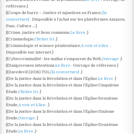
référence.}
|{Coups de barre – Justice et injustices en France,
(la
couverture)
. Disponible à l’achat sur les plateformes Amazon,
Fnac, Cultura ….}
|{Crime, justice et lieux communs,
Le livre
.}
|{Criminologie,
Clicker Ici
.}
|{Criminologie et science pénitentiaire,
A voir et à lire.
.
Disponible sur internet.}
|{Cybercriminalité : les mafias s’emparent du Web,
Ouvrage
.}
|{Dangereuses intentions,
Le livre
. Ouvrage de référence.}
|{Daredevil (2016) T05,
(la couverture)
.}
|{De la justice dans la Révolution et dans l’Église,
Le livre
.}
|{De la justice dans la Révolution et dans l’Église/Cinquième
Étude,
Clicker Ici
.}
|{De la justice dans la Révolution et dans l’Église/Deuxième
Étude,
A voir et à lire.
.}
|{De la justice dans la Révolution et dans l’Église/Dixième
Étude,
Ouvrage
.}
|{De la justice dans la Révolution et dans l’Église/Douzième
Étude,
Le livre
.}