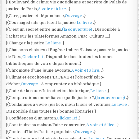
|{Boulevard du crime: vie quotidienne et secrète du Palais de
justice de Paris,
A voir et à lire.
.}
|{Care, justice et dépendance,
Ouvrage
.}
|{Ces magistrats qui tuent la justice,
Le livre
.}
|{C’est un secret entre nous,
(la couverture)
. Disponible à
l’achat sur les plateformes Amazon, Fnac, Cultura ….}
|{Changer la justice,
Le livre
.}
|{Chansons choisies d’Eugène Imbert/Laissez passer la justice
de Dieu,
Clicker Ici
. Disponible dans toutes les bonnes
bibliothèques de votre département.}
|{Chronique d’une jeune avocate,
A voir et à lire.
.}
|{Climat et écocitoyens/La FEVE et l’objectif zéro-
déchet,
Ouvrage
. A emprunter en bibliothèque.}
|{Code de la route/Introduction historique,
Le livre
.}
|{Comparutions immédiates : quelle justice ?,
(la couverture)
.}
|{Condamnés à vivre : justice, meurtriers et victimes,
Le livre
.
Disponible dans toutes les bonnes librairies.}
|{Confidences d’un maton,
Clicker Ici
.}
|{Construire sa maison/Faire construire,
A voir et à lire.
.}
|{Contes d’Italie/Justice populaire,
Ouvrage
.}
|{Contribution à l’étude de la pénalisation,
Le livre
. Ouvrage de