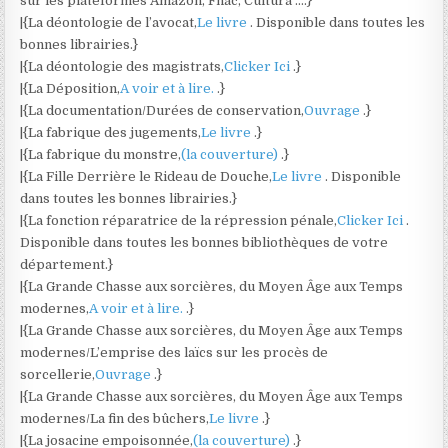
sur les plateformes Amazon, Fnac, Cultura ….}
|{La déontologie de l’avocat,
Le livre
. Disponible dans toutes les
bonnes librairies.}
|{La déontologie des magistrats,
Clicker Ici
.}
|{La Déposition,
A voir et à lire.
.}
|{La documentation/Durées de conservation,
Ouvrage
.}
|{La fabrique des jugements,
Le livre
.}
|{La fabrique du monstre,
(la couverture)
.}
|{La Fille Derrière le Rideau de Douche,
Le livre
. Disponible
dans toutes les bonnes librairies.}
|{La fonction réparatrice de la répression pénale,
Clicker Ici
.
Disponible dans toutes les bonnes bibliothèques de votre
département.}
|{La Grande Chasse aux sorcières, du Moyen Âge aux Temps
modernes,
A voir et à lire.
.}
|{La Grande Chasse aux sorcières, du Moyen Âge aux Temps
modernes/L’emprise des laïcs sur les procès de
sorcellerie,
Ouvrage
.}
|{La Grande Chasse aux sorcières, du Moyen Âge aux Temps
modernes/La fin des bûchers,
Le livre
.}
|{La josacine empoisonnée,
(la couverture)
.}