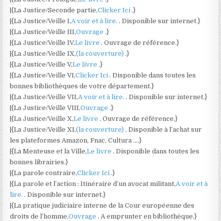
|{La Justice/Seconde partie,
Clicker Ici
.}
|{La Justice/Veille I,
A voir et à lire.
. Disponible sur internet.}
|{La Justice/Veille III,
Ouvrage
.}
|{La Justice/Veille IV,
Le livre
. Ouvrage de référence.}
|{La Justice/Veille IX,
(la couverture)
.}
|{La Justice/Veille V,
Le livre
.}
|{La Justice/Veille VI,
Clicker Ici
. Disponible dans toutes les
bonnes bibliothèques de votre département.}
|{La Justice/Veille VII,
A voir et à lire.
. Disponible sur internet.}
|{La Justice/Veille VIII,
Ouvrage
.}
|{La Justice/Veille X,
Le livre
. Ouvrage de référence.}
|{La Justice/Veille XI,
(la couverture)
. Disponible à l’achat sur
les plateformes Amazon, Fnac, Cultura ….}
|{La Menteuse et la Ville,
Le livre
. Disponible dans toutes les
bonnes librairies.}
|{La parole contraire,
Clicker Ici
.}
|{La parole et l’action : Itinéraire d’un avocat militant,
A voir et à
lire.
. Disponible sur internet.}
|{La pratique judiciaire interne de la Cour européenne des
droits de l’homme,
Ouvrage
. A emprunter en bibliothèque.}