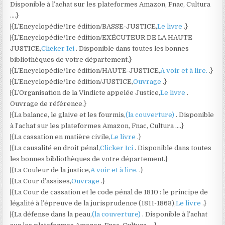
Disponible à l’achat sur les plateformes Amazon, Fnac, Cultura
….}
|{L’Encyclopédie/1re édition/BASSE-JUSTICE,
Le livre
.}
|{L’Encyclopédie/1re édition/EXÉCUTEUR DE LA HAUTE
JUSTICE,
Clicker Ici
. Disponible dans toutes les bonnes
bibliothèques de votre département.}
|{L’Encyclopédie/1re édition/HAUTE-JUSTICE,
A voir et à lire.
.}
|{L’Encyclopédie/1re édition/JUSTICE,
Ouvrage
.}
|{L’Organisation de la Vindicte appelée Justice,
Le livre
.
Ouvrage de référence.}
|{La balance, le glaive et les fourmis,
(la couverture)
. Disponible
à l’achat sur les plateformes Amazon, Fnac, Cultura ….}
|{La cassation en matière civile,
Le livre
.}
|{La causalité en droit pénal,
Clicker Ici
. Disponible dans toutes
les bonnes bibliothèques de votre département.}
|{La Couleur de la justice,
A voir et à lire.
.}
|{La Cour d’assises,
Ouvrage
.}
|{La Cour de cassation et le code pénal de 1810 : le principe de
légalité à l’épreuve de la jurisprudence (1811-1863),
Le livre
.}
|{La défense dans la peau,
(la couverture)
. Disponible à l’achat