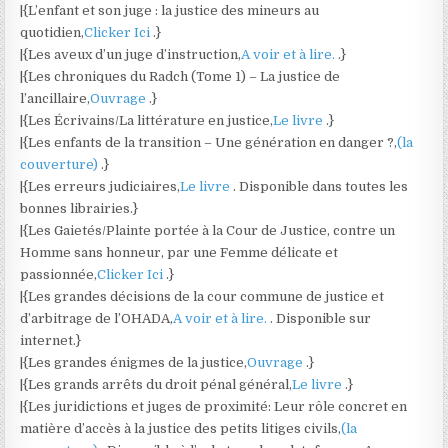
|{L’enfant et son juge : la justice des mineurs au
quotidien,
Clicker Ici
.}
|{Les aveux d’un juge d’instruction,
A voir et à lire.
.}
|{Les chroniques du Radch (Tome 1) – La justice de
l’ancillaire,
Ouvrage
.}
|{Les Écrivains/La littérature en justice,
Le livre
.}
|{Les enfants de la transition – Une génération en danger ?,
(la
couverture)
.}
|{Les erreurs judiciaires,
Le livre
. Disponible dans toutes les
bonnes librairies.}
|{Les Gaietés/Plainte portée à la Cour de Justice, contre un
Homme sans honneur, par une Femme délicate et
passionnée,
Clicker Ici
.}
|{Les grandes décisions de la cour commune de justice et
d’arbitrage de l’OHADA,
A voir et à lire.
. Disponible sur
internet.}
|{Les grandes énigmes de la justice,
Ouvrage
.}
|{Les grands arrêts du droit pénal général,
Le livre
.}
|{Les juridictions et juges de proximité: Leur rôle concret en
matière d’accès à la justice des petits litiges civils,
(la