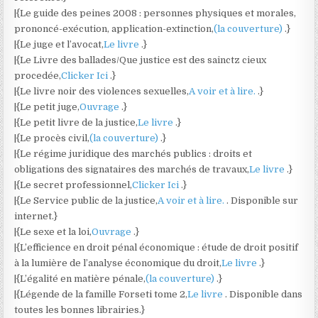
|{Le guide des peines 2008 : personnes physiques et morales,
prononcé-exécution, application-extinction,
(la couverture)
.}
|{Le juge et l’avocat,
Le livre
.}
|{Le Livre des ballades/Que justice est des sainctz cieux
procedée,
Clicker Ici
.}
|{Le livre noir des violences sexuelles,
A voir et à lire.
.}
|{Le petit juge,
Ouvrage
.}
|{Le petit livre de la justice,
Le livre
.}
|{Le procès civil,
(la couverture)
.}
|{Le régime juridique des marchés publics : droits et
obligations des signataires des marchés de travaux,
Le livre
.}
|{Le secret professionnel,
Clicker Ici
.}
|{Le Service public de la justice,
A voir et à lire.
. Disponible sur
internet.}
|{Le sexe et la loi,
Ouvrage
.}
|{L’efficience en droit pénal économique : étude de droit positif
à la lumière de l’analyse économique du droit,
Le livre
.}
|{L’égalité en matière pénale,
(la couverture)
.}
|{Légende de la famille Forseti tome 2,
Le livre
. Disponible dans
toutes les bonnes librairies.}