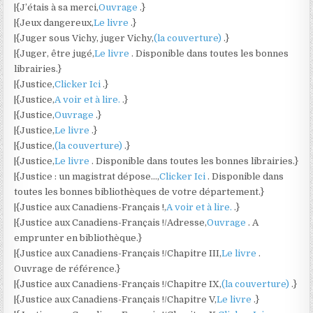
|{J’étais à sa merci,
Ouvrage
.}
|{Jeux dangereux,
Le livre
.}
|{Juger sous Vichy, juger Vichy,
(la couverture)
.}
|{Juger, être jugé,
Le livre
. Disponible dans toutes les bonnes
librairies.}
|{Justice,
Clicker Ici
.}
|{Justice,
A voir et à lire.
.}
|{Justice,
Ouvrage
.}
|{Justice,
Le livre
.}
|{Justice,
(la couverture)
.}
|{Justice,
Le livre
. Disponible dans toutes les bonnes librairies.}
|{Justice : un magistrat dépose…,
Clicker Ici
. Disponible dans
toutes les bonnes bibliothèques de votre département.}
|{Justice aux Canadiens-Français !,
A voir et à lire.
.}
|{Justice aux Canadiens-Français !/Adresse,
Ouvrage
. A
emprunter en bibliothèque.}
|{Justice aux Canadiens-Français !/Chapitre III,
Le livre
.
Ouvrage de référence.}
|{Justice aux Canadiens-Français !/Chapitre IX,
(la couverture)
.}
|{Justice aux Canadiens-Français !/Chapitre V,
Le livre
.}