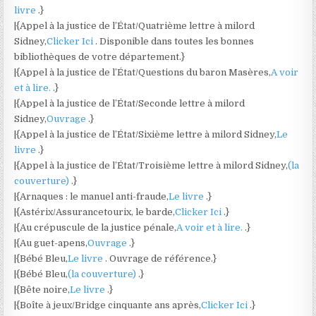
livre
.}
|{Appel à la justice de l’État/Quatrième lettre à milord
Sidney,
Clicker Ici
. Disponible dans toutes les bonnes
bibliothèques de votre département.}
|{Appel à la justice de l’État/Questions du baron Masères,
A voir
et à lire.
.}
|{Appel à la justice de l’État/Seconde lettre à milord
Sidney,
Ouvrage
.}
|{Appel à la justice de l’État/Sixième lettre à milord Sidney,
Le
livre
.}
|{Appel à la justice de l’État/Troisième lettre à milord Sidney,
(la
couverture)
.}
|{Arnaques : le manuel anti-fraude,
Le livre
.}
|{Astérix/Assurancetourix, le barde,
Clicker Ici
.}
|{Au crépuscule de la justice pénale,
A voir et à lire.
.}
|{Au guet-apens,
Ouvrage
.}
|{Bébé Bleu,
Le livre
. Ouvrage de référence.}
|{Bébé Bleu,
(la couverture)
.}
|{Bête noire,
Le livre
.}
|{Boîte à jeux/Bridge cinquante ans après,
Clicker Ici
.}