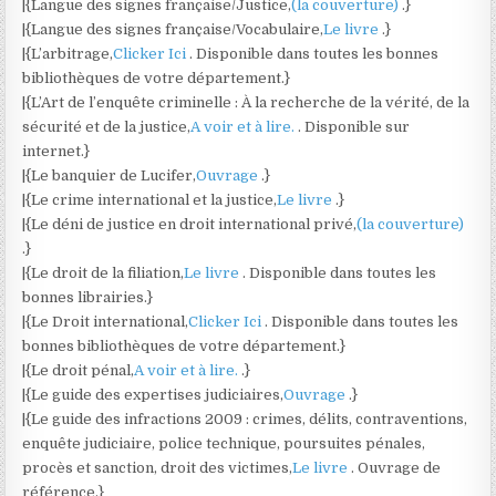
|{Langue des signes française/Justice,
(la couverture)
.}
|{Langue des signes française/Vocabulaire,
Le livre
.}
|{L’arbitrage,
Clicker Ici
. Disponible dans toutes les bonnes
bibliothèques de votre département.}
|{L’Art de l’enquête criminelle : À la recherche de la vérité, de la
sécurité et de la justice,
A voir et à lire.
. Disponible sur
internet.}
|{Le banquier de Lucifer,
Ouvrage
.}
|{Le crime international et la justice,
Le livre
.}
|{Le déni de justice en droit international privé,
(la couverture)
.}
|{Le droit de la filiation,
Le livre
. Disponible dans toutes les
bonnes librairies.}
|{Le Droit international,
Clicker Ici
. Disponible dans toutes les
bonnes bibliothèques de votre département.}
|{Le droit pénal,
A voir et à lire.
.}
|{Le guide des expertises judiciaires,
Ouvrage
.}
|{Le guide des infractions 2009 : crimes, délits, contraventions,
enquête judiciaire, police technique, poursuites pénales,
procès et sanction, droit des victimes,
Le livre
. Ouvrage de
référence.}