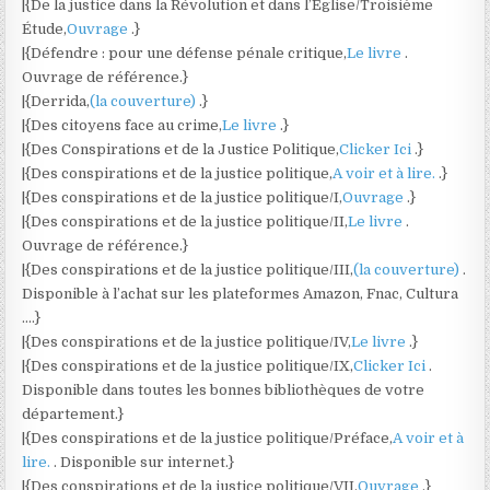
|{De la justice dans la Révolution et dans l’Église/Troisième
Étude,
Ouvrage
.}
|{Défendre : pour une défense pénale critique,
Le livre
.
Ouvrage de référence.}
|{Derrida,
(la couverture)
.}
|{Des citoyens face au crime,
Le livre
.}
|{Des Conspirations et de la Justice Politique,
Clicker Ici
.}
|{Des conspirations et de la justice politique,
A voir et à lire.
.}
|{Des conspirations et de la justice politique/I,
Ouvrage
.}
|{Des conspirations et de la justice politique/II,
Le livre
.
Ouvrage de référence.}
|{Des conspirations et de la justice politique/III,
(la couverture)
.
Disponible à l’achat sur les plateformes Amazon, Fnac, Cultura
….}
|{Des conspirations et de la justice politique/IV,
Le livre
.}
|{Des conspirations et de la justice politique/IX,
Clicker Ici
.
Disponible dans toutes les bonnes bibliothèques de votre
département.}
|{Des conspirations et de la justice politique/Préface,
A voir et à
lire.
. Disponible sur internet.}
|{Des conspirations et de la justice politique/VII,
Ouvrage
.}