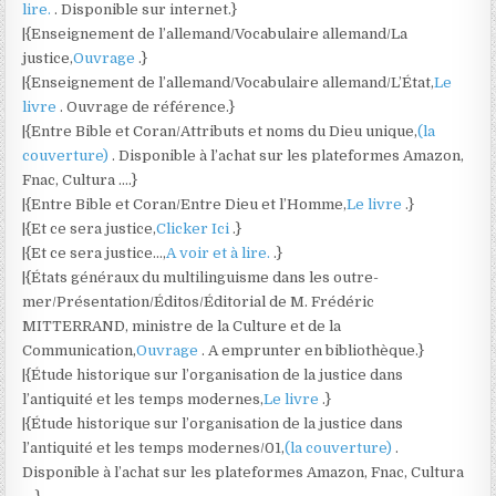
lire.
. Disponible sur internet.}
|{Enseignement de l’allemand/Vocabulaire allemand/La
justice,
Ouvrage
.}
|{Enseignement de l’allemand/Vocabulaire allemand/L’État,
Le
livre
. Ouvrage de référence.}
|{Entre Bible et Coran/Attributs et noms du Dieu unique,
(la
couverture)
. Disponible à l’achat sur les plateformes Amazon,
Fnac, Cultura ….}
|{Entre Bible et Coran/Entre Dieu et l’Homme,
Le livre
.}
|{Et ce sera justice,
Clicker Ici
.}
|{Et ce sera justice…,
A voir et à lire.
.}
|{États généraux du multilinguisme dans les outre-
mer/Présentation/Éditos/Éditorial de M. Frédéric
MITTERRAND, ministre de la Culture et de la
Communication,
Ouvrage
. A emprunter en bibliothèque.}
|{Étude historique sur l’organisation de la justice dans
l’antiquité et les temps modernes,
Le livre
.}
|{Étude historique sur l’organisation de la justice dans
l’antiquité et les temps modernes/01,
(la couverture)
.
Disponible à l’achat sur les plateformes Amazon, Fnac, Cultura