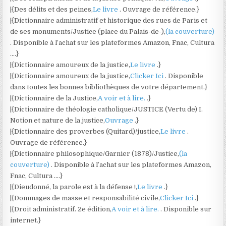
|{Des délits et des peines,
Le livre
. Ouvrage de référence.}
|{Dictionnaire administratif et historique des rues de Paris et
de ses monuments/Justice (place du Palais-de-),
(la couverture)
. Disponible à l’achat sur les plateformes Amazon, Fnac, Cultura
….}
|{Dictionnaire amoureux de la justice,
Le livre
.}
|{Dictionnaire amoureux de la justice,
Clicker Ici
. Disponible
dans toutes les bonnes bibliothèques de votre département.}
|{Dictionnaire de la Justice,
A voir et à lire.
.}
|{Dictionnaire de théologie catholique/JUSTICE (Vertu de) I.
Notion et nature de la justice,
Ouvrage
.}
|{Dictionnaire des proverbes (Quitard)/justice,
Le livre
.
Ouvrage de référence.}
|{Dictionnaire philosophique/Garnier (1878)/Justice,
(la
couverture)
. Disponible à l’achat sur les plateformes Amazon,
Fnac, Cultura ….}
|{Dieudonné, la parole est à la défense !,
Le livre
.}
|{Dommages de masse et responsabilité civile,
Clicker Ici
.}
|{Droit administratif. 2e édition,
A voir et à lire.
. Disponible sur
internet.}