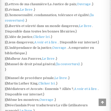
|{Lettres de ma chaumière/La Justice de paix,
Ouvrage
.}
|{Lévinas,
Le livre
.}
|{L’homosexualité, condamnation, tolérance et égalité,
(la
couverture)
.}
|{Libertés et sûreté dans un monde dangereux,
Le livre
.
Disponible dans toutes les bonnes librairies.}
|{L’idée de justice,
Clicker Ici
.}
|{Liens dangereux,
A voir et à lire.
. Disponible sur internet.}
|{L’indépendance de la justice,
Ouvrage
. A emprunter en
bibliothèque.}
|{Malheur Aux Pauvres,
Le livre
.}
|{Manuel de droit pénal général,
(la couverture)
.}
}
{{Manuel de procédure pénale,
Le livre
.}
|{Martin Luther King,
Clicker Ici
.}
|{Médiateurs et Avocats : Ennemis ? Alliés ?,
A voir et à lire.
.
Disponible sur internet.}
|{Même les monstres,
Ouvrage
.}
Scro
|{Néerlandais/Pour traducteurs/La ville (utilisateurs
to
Top
avancés),
Le livre
.}