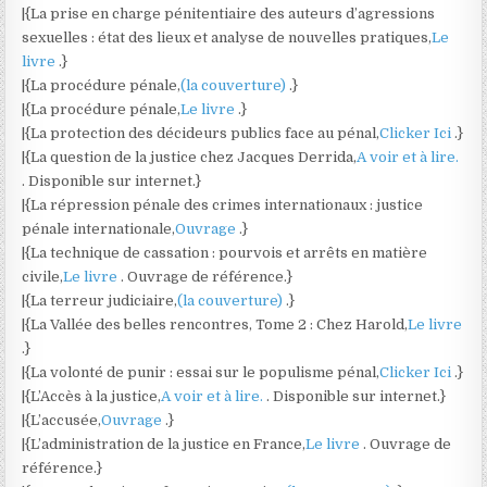
|{La prise en charge pénitentiaire des auteurs d’agressions
sexuelles : état des lieux et analyse de nouvelles pratiques,
Le
livre
.}
|{La procédure pénale,
(la couverture)
.}
|{La procédure pénale,
Le livre
.}
|{La protection des décideurs publics face au pénal,
Clicker Ici
.}
|{La question de la justice chez Jacques Derrida,
A voir et à lire.
. Disponible sur internet.}
|{La répression pénale des crimes internationaux : justice
pénale internationale,
Ouvrage
.}
|{La technique de cassation : pourvois et arrêts en matière
civile,
Le livre
. Ouvrage de référence.}
|{La terreur judiciaire,
(la couverture)
.}
|{La Vallée des belles rencontres, Tome 2 : Chez Harold,
Le livre
.}
|{La volonté de punir : essai sur le populisme pénal,
Clicker Ici
.}
|{L’Accès à la justice,
A voir et à lire.
. Disponible sur internet.}
|{L’accusée,
Ouvrage
.}
|{L’administration de la justice en France,
Le livre
. Ouvrage de
référence.}