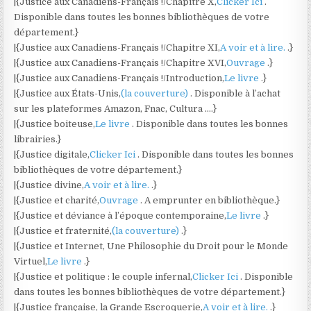
|{Justice aux Canadiens-Français !/Chapitre X,
Clicker Ici
.
Disponible dans toutes les bonnes bibliothèques de votre
département.}
|{Justice aux Canadiens-Français !/Chapitre XI,
A voir et à lire.
.}
|{Justice aux Canadiens-Français !/Chapitre XVI,
Ouvrage
.}
|{Justice aux Canadiens-Français !/Introduction,
Le livre
.}
|{Justice aux États-Unis,
(la couverture)
. Disponible à l’achat
sur les plateformes Amazon, Fnac, Cultura ….}
|{Justice boiteuse,
Le livre
. Disponible dans toutes les bonnes
librairies.}
|{Justice digitale,
Clicker Ici
. Disponible dans toutes les bonnes
bibliothèques de votre département.}
|{Justice divine,
A voir et à lire.
.}
|{Justice et charité,
Ouvrage
. A emprunter en bibliothèque.}
|{Justice et déviance à l’époque contemporaine,
Le livre
.}
|{Justice et fraternité,
(la couverture)
.}
|{Justice et Internet, Une Philosophie du Droit pour le Monde
Virtuel,
Le livre
.}
|{Justice et politique : le couple infernal,
Clicker Ici
. Disponible
dans toutes les bonnes bibliothèques de votre département.}
|{Justice française, la Grande Escroquerie,
A voir et à lire.
.}