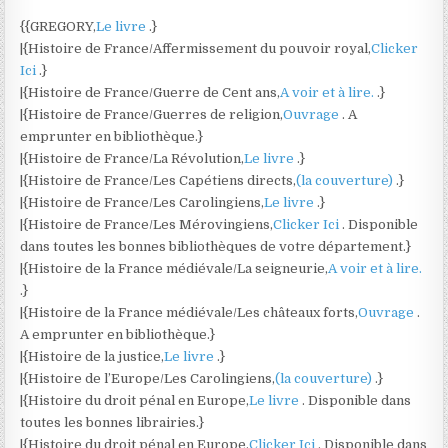
{{GREGORY,
Le livre
.}
|{Histoire de France/Affermissement du pouvoir royal,
Clicker
Ici
.}
|{Histoire de France/Guerre de Cent ans,
A voir et à lire.
.}
|{Histoire de France/Guerres de religion,
Ouvrage
. A
emprunter en bibliothèque.}
|{Histoire de France/La Révolution,
Le livre
.}
|{Histoire de France/Les Capétiens directs,
(la couverture)
.}
|{Histoire de France/Les Carolingiens,
Le livre
.}
|{Histoire de France/Les Mérovingiens,
Clicker Ici
. Disponible
dans toutes les bonnes bibliothèques de votre département.}
|{Histoire de la France médiévale/La seigneurie,
A voir et à lire.
.}
|{Histoire de la France médiévale/Les châteaux forts,
Ouvrage
.
A emprunter en bibliothèque.}
|{Histoire de la justice,
Le livre
.}
|{Histoire de l’Europe/Les Carolingiens,
(la couverture)
.}
|{Histoire du droit pénal en Europe,
Le livre
. Disponible dans
toutes les bonnes librairies.}
|{Histoire du droit pénal en Europe,
Clicker Ici
. Disponible dans