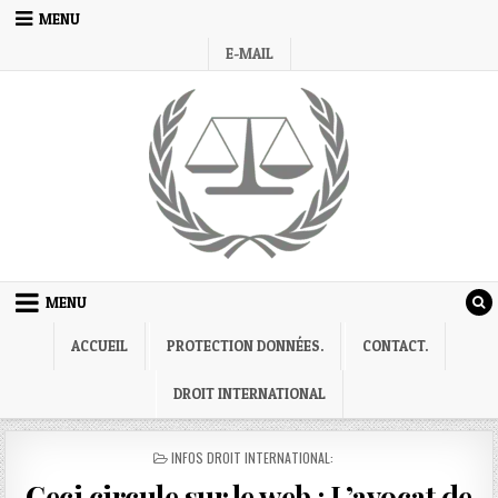
Skip
MENU
to
E-MAIL
content
MENU
ACCUEIL
PROTECTION DONNÉES.
CONTACT.
DROIT INTERNATIONAL
POSTED
INFOS DROIT INTERNATIONAL:
IN
Ceci circule sur le web : L’avocat de