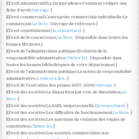
|{Droit administratif/La jurisprudence/Comment rédiger une
fiche d’arrêt,
Ouvrage
.}
|{Droit commercial/L’entreprise commerciale individuelle/Le
commerçant,
Le livre
. Ouvrage de référence.}
|{Droit constitutionnel,
(la couverture)
.}
|{Droit de la concurrence,
Le livre
. Disponible dans toutes les
bonnes librairies.}
|{Droit de l’administration publique/Évolution de la
responsabilité administrative,
Clicker Ici
. Disponible dans
toutes les bonnes bibliothèques de votre département.}
|{Droit de l’administration publique/La notion de responsabilité
administrative,
A voir et à lire.
.}
|{Droit de l’exécution des peines 2007-2008,
Ouvrage
.}
|{Droit des sociétés/La disparition par voie de dissolution,
Le
livre
.}
|{Droit des sociétés/La SARL unipersonnelle,
(la couverture)
.}
|{Droit des sociétés/Les difficultés de fonctionnement,
Le livre
.}
|{Droit des sociétés/Les sanctions de violation des règles de
constitution,
Clicker Ici
.}
|{Droit des sociétés/Les sociétés commerciales non