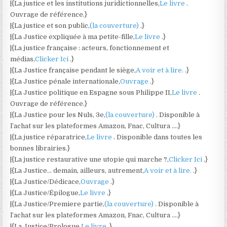
|{La justice et les institutions juridictionnelles,
Le livre
.
Ouvrage de référence.}
|{La justice et son public,
(la couverture)
.}
|{La Justice expliquée à ma petite-fille,
Le livre
.}
|{La justice française : acteurs, fonctionnement et
médias,
Clicker Ici
.}
|{La Justice française pendant le siège,
A voir et à lire.
.}
|{La Justice pénale internationale,
Ouvrage
.}
|{La Justice politique en Espagne sous Philippe II,
Le livre
.
Ouvrage de référence.}
|{La Justice pour les Nuls, 3e,
(la couverture)
. Disponible à
l’achat sur les plateformes Amazon, Fnac, Cultura ….}
|{La justice réparatrice,
Le livre
. Disponible dans toutes les
bonnes librairies.}
|{La justice restaurative une utopie qui marche ?,
Clicker Ici
.}
|{La Justice… demain, ailleurs, autrement,
A voir et à lire.
.}
|{La Justice/Dédicace,
Ouvrage
.}
|{La Justice/Épilogue,
Le livre
.}
|{La Justice/Premiere partie,
(la couverture)
. Disponible à
l’achat sur les plateformes Amazon, Fnac, Cultura ….}
|{La Justice/Prologue,
Le livre
.}