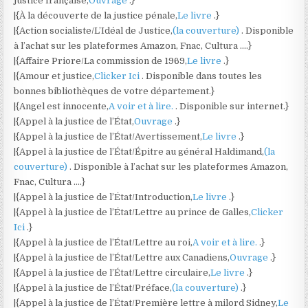
justice française,
Ouvrage
.}
|{À la découverte de la justice pénale,
Le livre
.}
|{Action socialiste/L’Idéal de Justice,
(la couverture)
. Disponible
à l’achat sur les plateformes Amazon, Fnac, Cultura ….}
|{Affaire Priore/La commission de 1969,
Le livre
.}
|{Amour et justice,
Clicker Ici
. Disponible dans toutes les
bonnes bibliothèques de votre département.}
|{Angel est innocente,
A voir et à lire.
. Disponible sur internet.}
|{Appel à la justice de l’État,
Ouvrage
.}
|{Appel à la justice de l’État/Avertissement,
Le livre
.}
|{Appel à la justice de l’État/Épitre au général Haldimand,
(la
couverture)
. Disponible à l’achat sur les plateformes Amazon,
Fnac, Cultura ….}
|{Appel à la justice de l’État/Introduction,
Le livre
.}
|{Appel à la justice de l’État/Lettre au prince de Galles,
Clicker
Ici
.}
|{Appel à la justice de l’État/Lettre au roi,
A voir et à lire.
.}
|{Appel à la justice de l’État/Lettre aux Canadiens,
Ouvrage
.}
|{Appel à la justice de l’État/Lettre circulaire,
Le livre
.}
|{Appel à la justice de l’État/Préface,
(la couverture)
.}
|{Appel à la justice de l’État/Première lettre à milord Sidney,
Le