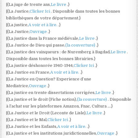
|{La juge de trente ans,
Le livre
.}
|{La Justice,
Clicker Ici
. Disponible dans toutes les bonnes
bibliothèques de votre département.}
|{La justice,
A voir et à lire.
.}
|{La Justice,
Ouvrage
.}
|{La justice dans la France médiévale,
Le livre
.}
|{La Justice de Dieu qui passe,
(la couverture)
.}
|{La justice des vainqueurs : de Nuremberg à Bagdad,
Le livre
.
Disponible dans toutes les bonnes librairies.}
|{La justice déshonorée 1940-1944,
Clicker Ici
.}
|{La Justice en France,
A voir et à lire.
.}
|{La Justice en Question? Experience d’une
Mediatrice,
Ouvrage
.}
|{La justice en trente dissertations corrigées,
Le livre
.}
|{La justice et le droit (Fiche notion),
(la couverture)
. Disponible
à l’achat sur les plateformes Amazon, Fnac, Cultura ….}
|{La Justice et le Droit (Leconte de Lisle),
Le livre
.}
|{La Justice et le Mal,
Clicker Ici
.}
|{La Justice et les Enfants,
A voir et à lire.
.}
|{La justice et les institutions juridictionnelles,
Ouvrage
.}