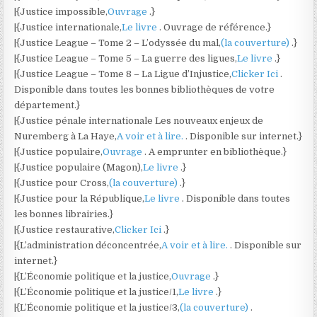
|{Justice impossible,
Ouvrage
.}
|{Justice internationale,
Le livre
. Ouvrage de référence.}
|{Justice League – Tome 2 – L’odyssée du mal,
(la couverture)
.}
|{Justice League – Tome 5 – La guerre des ligues,
Le livre
.}
|{Justice League – Tome 8 – La Ligue d’Injustice,
Clicker Ici
.
Disponible dans toutes les bonnes bibliothèques de votre
département.}
|{Justice pénale internationale Les nouveaux enjeux de
Nuremberg à La Haye,
A voir et à lire.
. Disponible sur internet.}
|{Justice populaire,
Ouvrage
. A emprunter en bibliothèque.}
|{Justice populaire (Magon),
Le livre
.}
|{Justice pour Cross,
(la couverture)
.}
|{Justice pour la République,
Le livre
. Disponible dans toutes
les bonnes librairies.}
|{Justice restaurative,
Clicker Ici
.}
|{L’administration déconcentrée,
A voir et à lire.
. Disponible sur
internet.}
|{L’Économie politique et la justice,
Ouvrage
.}
|{L’Économie politique et la justice/1,
Le livre
.}
|{L’Économie politique et la justice/3,
(la couverture)
.