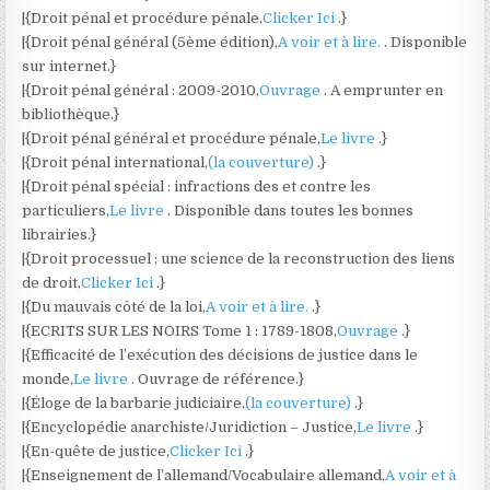
|{Droit pénal et procédure pénale,
Clicker Ici
.}
|{Droit pénal général (5ème édition),
A voir et à lire.
. Disponible
sur internet.}
|{Droit pénal général : 2009-2010,
Ouvrage
. A emprunter en
bibliothèque.}
|{Droit pénal général et procédure pénale,
Le livre
.}
|{Droit pénal international,
(la couverture)
.}
|{Droit pénal spécial : infractions des et contre les
particuliers,
Le livre
. Disponible dans toutes les bonnes
librairies.}
|{Droit processuel : une science de la reconstruction des liens
de droit,
Clicker Ici
.}
|{Du mauvais côté de la loi,
A voir et à lire.
.}
|{ECRITS SUR LES NOIRS Tome 1 : 1789-1808,
Ouvrage
.}
|{Efficacité de l’exécution des décisions de justice dans le
monde,
Le livre
. Ouvrage de référence.}
|{Éloge de la barbarie judiciaire,
(la couverture)
.}
|{Encyclopédie anarchiste/Juridiction – Justice,
Le livre
.}
|{En-quête de justice,
Clicker Ici
.}
|{Enseignement de l’allemand/Vocabulaire allemand,
A voir et à