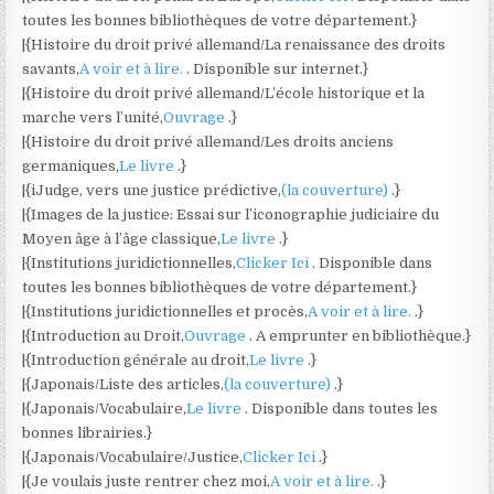
toutes les bonnes bibliothèques de votre département.}
|{Histoire du droit privé allemand/La renaissance des droits
savants,
A voir et à lire.
. Disponible sur internet.}
|{Histoire du droit privé allemand/L’école historique et la
marche vers l’unité,
Ouvrage
.}
|{Histoire du droit privé allemand/Les droits anciens
germaniques,
Le livre
.}
|{iJudge, vers une justice prédictive,
(la couverture)
.}
|{Images de la justice: Essai sur l’iconographie judiciaire du
Moyen âge à l’âge classique,
Le livre
.}
|{Institutions juridictionnelles,
Clicker Ici
. Disponible dans
toutes les bonnes bibliothèques de votre département.}
|{Institutions juridictionnelles et procès,
A voir et à lire.
.}
|{Introduction au Droit,
Ouvrage
. A emprunter en bibliothèque.}
|{Introduction générale au droit,
Le livre
.}
|{Japonais/Liste des articles,
(la couverture)
.}
|{Japonais/Vocabulaire,
Le livre
. Disponible dans toutes les
bonnes librairies.}
|{Japonais/Vocabulaire/Justice,
Clicker Ici
.}
|{Je voulais juste rentrer chez moi,
A voir et à lire.
.}