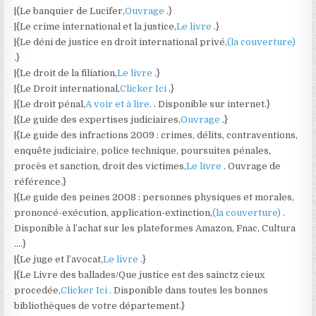
|{Le banquier de Lucifer,
Ouvrage
.}
|{Le crime international et la justice,
Le livre
.}
|{Le déni de justice en droit international privé,
(la couverture)
.}
|{Le droit de la filiation,
Le livre
.}
|{Le Droit international,
Clicker Ici
.}
|{Le droit pénal,
A voir et à lire.
. Disponible sur internet.}
|{Le guide des expertises judiciaires,
Ouvrage
.}
|{Le guide des infractions 2009 : crimes, délits, contraventions,
enquête judiciaire, police technique, poursuites pénales,
procès et sanction, droit des victimes,
Le livre
. Ouvrage de
référence.}
|{Le guide des peines 2008 : personnes physiques et morales,
prononcé-exécution, application-extinction,
(la couverture)
.
Disponible à l’achat sur les plateformes Amazon, Fnac, Cultura
….}
|{Le juge et l’avocat,
Le livre
.}
|{Le Livre des ballades/Que justice est des sainctz cieux
procedée,
Clicker Ici
. Disponible dans toutes les bonnes
bibliothèques de votre département.}