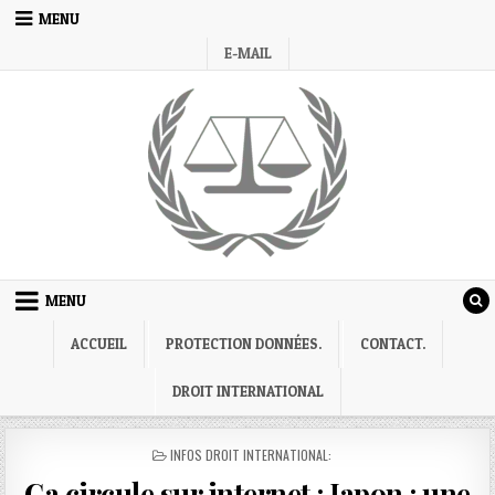
Skip
MENU
to
E-MAIL
content
MENU
ACCUEIL
PROTECTION DONNÉES.
CONTACT.
DROIT INTERNATIONAL
POSTED
INFOS DROIT INTERNATIONAL:
IN
Ca circule sur internet : Japon : une