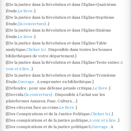
|{De la justice dans la Révolution et dans l’Église/Quatrième
Étude,
Le livre
.}
|{De la justice dans la Révolution et dans l’Église/Septième
Étude,
(la couverture)
.}
|{De la justice dans la Révolution et dans l’Église/Sixième
Étude,
Le livre
.}
|{De la justice dans la Révolution et dans l’Église/Table
analytique,
Clicker Ici
. Disponible dans toutes les bonnes
bibliothèques de votre département.}
|{De la justice dans la Révolution et dans l’Église/Texte entier,
A
voir et à lire.
.}
|{De la justice dans la Révolution et dans l’Église/Troisième
Étude,
Ouvrage
. A emprunter en bibliothèque.}
|{Défendre : pour une défense pénale critique,
Le livre
.}
|{Derrida,
(la couverture)
. Disponible à l’achat sur les
plateformes Amazon, Fnac, Cultura ….}
|{Des citoyens face au crime,
Le livre
.}
|{Des Conspirations et de la Justice Politique,
Clicker Ici
.}
|{Des conspirations et de la justice politique,
A voir et à lire.
.}
|{Des conspirations et de la justice politique/I,
Ouvrage
. A