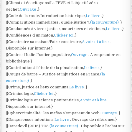
|{Climat et écocitoyens/La FEVE et l’objectif zéro-
déchet,
Ouvrage
.}
|{Code de la route/Introduction historique,
Le livre
.}
|{Comparutions immédiates : quelle justice ?,
(la couverture)
.}
|{Condamnés à vivre : justice, meurtriers et victimes,
Le livre
.}
|{Confidences d’un maton,
Clicker Ici
.}
|{Construire sa maison/Faire construire,
A voir et à lire.
.
Disponible sur internet.}
|{Contes d’Italie/Justice populaire,
Ouvrage
. A emprunter en
bibliothèque.}
|{Contribution à l’étude de la pénalisation,
Le livre
.}
|{Coups de barre – Justice et injustices en France,
(la
couverture)
.}
|{Crime, justice et lieux communs,
Le livre
.}
|{Criminologie,
Clicker Ici
.}
|{Criminologie et science pénitentiaire,
A voir et à lire.
.
Disponible sur internet.}
|{Cybercriminalité : les mafias s’emparent du Web,
Ouvrage
.}
|{Dangereuses intentions,
Le livre
. Ouvrage de référence.}
|{Daredevil (2016) T05,
(la couverture)
. Disponible à l’achat sur