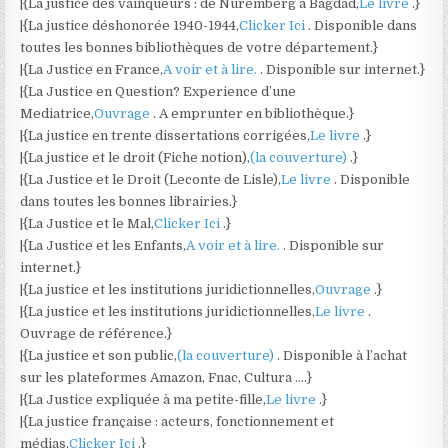
|{La justice des vainqueurs : de Nuremberg à Bagdad,
Le livre
.}
|{La justice déshonorée 1940-1944,
Clicker Ici
. Disponible dans
toutes les bonnes bibliothèques de votre département.}
|{La Justice en France,
A voir et à lire.
. Disponible sur internet.}
|{La Justice en Question? Experience d’une
Mediatrice,
Ouvrage
. A emprunter en bibliothèque.}
|{La justice en trente dissertations corrigées,
Le livre
.}
|{La justice et le droit (Fiche notion),
(la couverture)
.}
|{La Justice et le Droit (Leconte de Lisle),
Le livre
. Disponible
dans toutes les bonnes librairies.}
|{La Justice et le Mal,
Clicker Ici
.}
|{La Justice et les Enfants,
A voir et à lire.
. Disponible sur
internet.}
|{La justice et les institutions juridictionnelles,
Ouvrage
.}
|{La justice et les institutions juridictionnelles,
Le livre
.
Ouvrage de référence.}
|{La justice et son public,
(la couverture)
. Disponible à l’achat
sur les plateformes Amazon, Fnac, Cultura ….}
|{La Justice expliquée à ma petite-fille,
Le livre
.}
|{La justice française : acteurs, fonctionnement et
médias,
Clicker Ici
.}