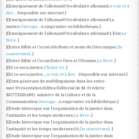
|{Enseignement de l’allemand/Vocabulaire allemand,
A voir et à
lire.
. Disponible sur internet.}
|{Enseignement de l’allemand/Vocabulaire allemand/La
justice,
Ouvrage
. A emprunter en bibliothèque.}
|{Enseignement de l’allemand/Vocabulaire allemand/L’État,
Le
livre
.}
|{Entre Bible et Coran/Attributs et noms du Dieu unique,
(la
couverture)
.}
|{Entre Bible et Coran/Entre Dieu et l’Homme,
Le livre
.}
|{Et ce sera justice,
Clicker Ici
.}
|{Et ce sera justice…,
A voir et à lire.
. Disponible sur internet.}
|{États généraux du multilinguisme dans les outre-
mer/Présentation/Éditos/Éditorial de M. Frédéric
MITTERRAND, ministre de la Culture et de la
Communication,
Ouvrage
. A emprunter en bibliothèque.}
|{Étude historique sur l’organisation de la justice dans
l’antiquité et les temps modernes,
Le livre
.}
|{Étude historique sur l’organisation de la justice dans
l’antiquité et les temps modernes/01,
(la couverture)
.}
|{Étude historique sur l’organisation de la justice dans