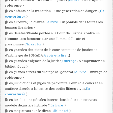
référence.}
|{Les enfants de la transition – Une génération en danger ?,
(la
couverture)
.}
|{Les erreurs judiciaires,
Le livre
. Disponible dans toutes les
bonnes librairies.}
|{Les Gaietés/Plainte portée à la Cour de Justice, contre un
Homme sans honneur, par une Femme délicate et
passionnée,
Clicker Ici
.}
|{Les grandes décisions de la cour commune de justice et
d’arbitrage de l’OHADA,
A voir et à lire.
.}
|{Les grandes énigmes de la justice,
Ouvrage
. A emprunter en
bibliothèque.}
|{Les grands arrêts du droit pénal général,
Le livre
. Ouvrage de
référence.}
|{Les juridictions et juges de proximité: Leur rôle concret en
matière d’accès à la justice des petits litiges civils,
(la
couverture)
.}
|{Les juridictions pénales internationalisées : un nouveau
modèle de justice hybride ?,
Le livre
.}
|{Les magistrats sur le divan,
Clicker Ici
.}