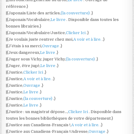
référence.}
|{Japonais/Liste des articles,
(la couverture)
.}
|{Japonais/Vocabulaire,
Le livre
. Disponible dans toutes les
bonnes librairies.}
|{Japonais/Vocabulaire/Justice,
Clicker Ici
.}
|{Je voulais juste rentrer chez moi,
A voir et à lire.
.}
|{J’étais à sa merci,
Ouvrage
.}
|{Jeux dangereux,
Le livre
.}
|{Juger sous Vichy, juger Vichy,
(la couverture)
.}
|{Juger, être jugé,
Le livre
.}
|{Justice,
Clicker Ici
.}
|{Justice,
A voir et à lire.
.}
|{Justice,
Ouvrage
.}
|{Justice,
Le livre
.}
|{Justice,
(la couverture)
.}
|{Justice,
Le livre
.}
|{Justice : un magistrat dépose…,
Clicker Ici
. Disponible dans
toutes les bonnes bibliothèques de votre département.}
|{Justice aux Canadiens-Français !,
A voir et à lire.
.}
|{Justice aux Canadiens-Français !/Adresse,
Ouvrage
.}