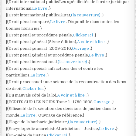
|{Droit international public/Les spécificités de l’ordre juridique
international,
Le livre
.}
|{Droit international public/L’État,
(la couverture)
.}
|{Droit pénal comparé,
Le livre
. Disponible dans toutes les
bonnes librairies.}
|{Droit pénal et procédure pénale,
Clicker Ici
.}
|{Droit pénal général (5ème édition),
A voir et à lire.
.}
|{Droit pénal général : 2009-2010,
Ouvrage
.}
|{Droit pénal général et procédure pénale,
Le livre
.}
|{Droit pénal international,
(la couverture)
.}
|{Droit pénal spécial : infractions des et contre les
particuliers,
Le livre
.}
|{Droit processuel : une science de la reconstruction des liens
de droit,
Clicker Ici
.}
|{Du mauvais côté de la loi,
A voir et à lire.
.}
|{ECRITS SUR LES NOIRS Tome 1 : 1789-1808,
Ouvrage
.}
|{Efficacité de l’exécution des décisions de justice dans le
monde,
Le livre
. Ouvrage de référence.}
|{Éloge de la barbarie judiciaire,
(la couverture)
.}
|{Encyclopédie anarchiste/Juridiction – Justice,
Le livre
.}
|{En-quête de justice,
Clicker Ici
.}