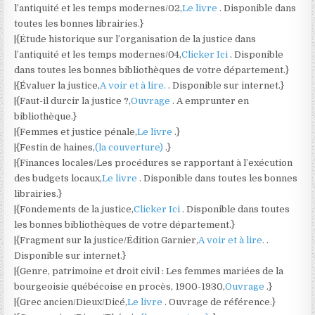
l’antiquité et les temps modernes/02,
Le livre
. Disponible dans
toutes les bonnes librairies.}
|{Étude historique sur l’organisation de la justice dans
l’antiquité et les temps modernes/04,
Clicker Ici
. Disponible
dans toutes les bonnes bibliothèques de votre département.}
|{Évaluer la justice,
A voir et à lire.
. Disponible sur internet.}
|{Faut-il durcir la justice ?,
Ouvrage
. A emprunter en
bibliothèque.}
|{Femmes et justice pénale,
Le livre
.}
|{Festin de haines,
(la couverture)
.}
|{Finances locales/Les procédures se rapportant à l’exécution
des budgets locaux,
Le livre
. Disponible dans toutes les bonnes
librairies.}
|{Fondements de la justice,
Clicker Ici
. Disponible dans toutes
les bonnes bibliothèques de votre département.}
|{Fragment sur la justice/Édition Garnier,
A voir et à lire.
.
Disponible sur internet.}
|{Genre, patrimoine et droit civil : Les femmes mariées de la
bourgeoisie québécoise en procès, 1900-1930,
Ouvrage
.}
|{Grec ancien/Dieux/Dicé,
Le livre
. Ouvrage de référence.}