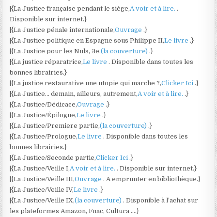
|{La Justice française pendant le siège,
A voir et à lire.
.
Disponible sur internet.}
|{La Justice pénale internationale,
Ouvrage
.}
|{La Justice politique en Espagne sous Philippe II,
Le livre
.}
|{La Justice pour les Nuls, 3e,
(la couverture)
.}
|{La justice réparatrice,
Le livre
. Disponible dans toutes les
bonnes librairies.}
|{La justice restaurative une utopie qui marche ?,
Clicker Ici
.}
|{La Justice… demain, ailleurs, autrement,
A voir et à lire.
.}
|{La Justice/Dédicace,
Ouvrage
.}
|{La Justice/Épilogue,
Le livre
.}
|{La Justice/Premiere partie,
(la couverture)
.}
|{La Justice/Prologue,
Le livre
. Disponible dans toutes les
bonnes librairies.}
|{La Justice/Seconde partie,
Clicker Ici
.}
|{La Justice/Veille I,
A voir et à lire.
. Disponible sur internet.}
|{La Justice/Veille III,
Ouvrage
. A emprunter en bibliothèque.}
|{La Justice/Veille IV,
Le livre
.}
|{La Justice/Veille IX,
(la couverture)
. Disponible à l’achat sur
les plateformes Amazon, Fnac, Cultura ….}