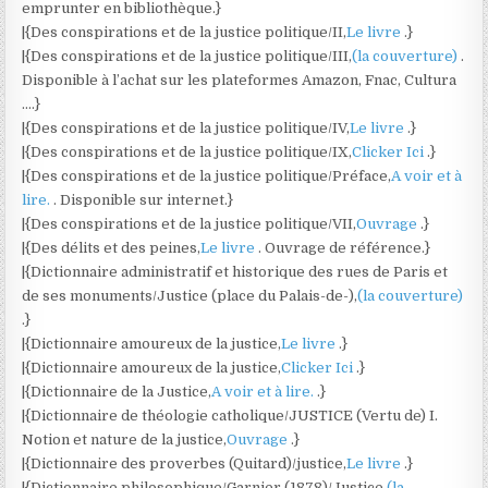
emprunter en bibliothèque.}
|{Des conspirations et de la justice politique/II,
Le livre
.}
|{Des conspirations et de la justice politique/III,
(la couverture)
.
Disponible à l’achat sur les plateformes Amazon, Fnac, Cultura
….}
|{Des conspirations et de la justice politique/IV,
Le livre
.}
|{Des conspirations et de la justice politique/IX,
Clicker Ici
.}
|{Des conspirations et de la justice politique/Préface,
A voir et à
lire.
. Disponible sur internet.}
|{Des conspirations et de la justice politique/VII,
Ouvrage
.}
|{Des délits et des peines,
Le livre
. Ouvrage de référence.}
|{Dictionnaire administratif et historique des rues de Paris et
de ses monuments/Justice (place du Palais-de-),
(la couverture)
.}
|{Dictionnaire amoureux de la justice,
Le livre
.}
|{Dictionnaire amoureux de la justice,
Clicker Ici
.}
|{Dictionnaire de la Justice,
A voir et à lire.
.}
|{Dictionnaire de théologie catholique/JUSTICE (Vertu de) I.
Notion et nature de la justice,
Ouvrage
.}
|{Dictionnaire des proverbes (Quitard)/justice,
Le livre
.}
|{Dictionnaire philosophique/Garnier (1878)/Justice,
(la