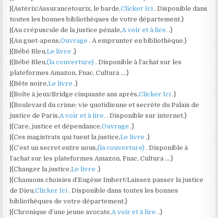
|{Astérix/Assurancetourix, le barde,
Clicker Ici
. Disponible dans
toutes les bonnes bibliothèques de votre département.}
|{Au crépuscule de la justice pénale,
A voir et à lire.
.}
|{Au guet-apens,
Ouvrage
. A emprunter en bibliothèque.}
|{Bébé Bleu,
Le livre
.}
|{Bébé Bleu,
(la couverture)
. Disponible à l’achat sur les
plateformes Amazon, Fnac, Cultura ….}
|{Bête noire,
Le livre
.}
|{Boîte à jeux/Bridge cinquante ans après,
Clicker Ici
.}
|{Boulevard du crime: vie quotidienne et secrète du Palais de
justice de Paris,
A voir et à lire.
. Disponible sur internet.}
|{Care, justice et dépendance,
Ouvrage
.}
|{Ces magistrats qui tuent la justice,
Le livre
.}
|{C’est un secret entre nous,
(la couverture)
. Disponible à
l’achat sur les plateformes Amazon, Fnac, Cultura ….}
|{Changer la justice,
Le livre
.}
|{Chansons choisies d’Eugène Imbert/Laissez passer la justice
de Dieu,
Clicker Ici
. Disponible dans toutes les bonnes
bibliothèques de votre département.}
|{Chronique d’une jeune avocate,
A voir et à lire.
.}