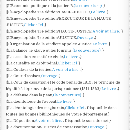
|{L’Économie politique et la justice/3,
(la couverture)
.}
|{L’Encyclopédie/1re édition/BASSE-JUSTICE,
Le livre
.}
|{L’Encyclopédie/1re édition/EXÉCUTEUR DE LA HAUTE
JUSTICE,
Clicker Ici
.}
|{L’Encyclopédie/1re édition/HAUTE-JUSTICE,
A voir et à lire.
.}
|{L’Encyclopédie/1re édition/JUSTICE,
Ouvrage
.}
|{L’Organisation de la Vindicte appelée Justice,
Le livre
.}
|{La balance, le glaive et les fourmis,
(la couverture)
.}
|{La cassation en matière civile,
Le livre
.}
|{La causalité en droit pénal,
Clicker Ici
.}
|{La Couleur de la justice,
A voir et à lire.
.}
|{La Cour d’assises,
Ouvrage
.}
|{La Cour de cassation et le code pénal de 1810 : le principe de
légalité à l’épreuve de la jurisprudence (1811-1863),
Le livre
.}
|{La défense dans la peau,
(la couverture)
.}
|{La déontologie de l’avocat,
Le livre
.}
|{La déontologie des magistrats,
Clicker Ici
. Disponible dans
toutes les bonnes bibliothèques de votre département.}
|{La Déposition,
A voir et à lire.
. Disponible sur internet.}
|{La documentation/Durées de conservation,
Ouvrage
.}