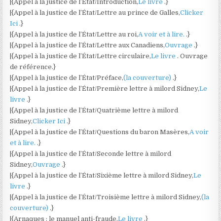
|{Appel à la justice de l’État/Introduction,
Le livre
.}
|{Appel à la justice de l’État/Lettre au prince de Galles,
Clicker
Ici
.}
|{Appel à la justice de l’État/Lettre au roi,
A voir et à lire.
.}
|{Appel à la justice de l’État/Lettre aux Canadiens,
Ouvrage
.}
|{Appel à la justice de l’État/Lettre circulaire,
Le livre
. Ouvrage
de référence.}
|{Appel à la justice de l’État/Préface,
(la couverture)
.}
|{Appel à la justice de l’État/Première lettre à milord Sidney,
Le
livre
.}
|{Appel à la justice de l’État/Quatrième lettre à milord
Sidney,
Clicker Ici
.}
|{Appel à la justice de l’État/Questions du baron Masères,
A voir
et à lire.
.}
|{Appel à la justice de l’État/Seconde lettre à milord
Sidney,
Ouvrage
.}
|{Appel à la justice de l’État/Sixième lettre à milord Sidney,
Le
livre
.}
|{Appel à la justice de l’État/Troisième lettre à milord Sidney,
(la
couverture)
.}
|{Arnaques : le manuel anti-fraude,
Le livre
.}