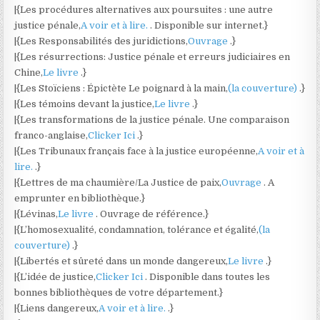
|{Les procédures alternatives aux poursuites : une autre
justice pénale,
A voir et à lire.
. Disponible sur internet.}
|{Les Responsabilités des juridictions,
Ouvrage
.}
|{Les résurrections: Justice pénale et erreurs judiciaires en
Chine,
Le livre
.}
|{Les Stoïciens : Épictète Le poignard à la main,
(la couverture)
.}
|{Les témoins devant la justice,
Le livre
.}
|{Les transformations de la justice pénale. Une comparaison
franco-anglaise,
Clicker Ici
.}
|{Les Tribunaux français face à la justice européenne,
A voir et à
lire.
.}
|{Lettres de ma chaumière/La Justice de paix,
Ouvrage
. A
emprunter en bibliothèque.}
|{Lévinas,
Le livre
. Ouvrage de référence.}
|{L’homosexualité, condamnation, tolérance et égalité,
(la
couverture)
.}
|{Libertés et sûreté dans un monde dangereux,
Le livre
.}
|{L’idée de justice,
Clicker Ici
. Disponible dans toutes les
bonnes bibliothèques de votre département.}
|{Liens dangereux,
A voir et à lire.
.}