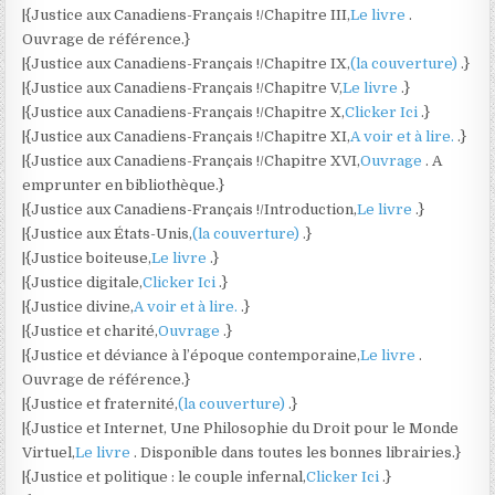
|{Justice aux Canadiens-Français !/Chapitre III,
Le livre
.
Ouvrage de référence.}
|{Justice aux Canadiens-Français !/Chapitre IX,
(la couverture)
.}
|{Justice aux Canadiens-Français !/Chapitre V,
Le livre
.}
|{Justice aux Canadiens-Français !/Chapitre X,
Clicker Ici
.}
|{Justice aux Canadiens-Français !/Chapitre XI,
A voir et à lire.
.}
|{Justice aux Canadiens-Français !/Chapitre XVI,
Ouvrage
. A
emprunter en bibliothèque.}
|{Justice aux Canadiens-Français !/Introduction,
Le livre
.}
|{Justice aux États-Unis,
(la couverture)
.}
|{Justice boiteuse,
Le livre
.}
|{Justice digitale,
Clicker Ici
.}
|{Justice divine,
A voir et à lire.
.}
|{Justice et charité,
Ouvrage
.}
|{Justice et déviance à l’époque contemporaine,
Le livre
.
Ouvrage de référence.}
|{Justice et fraternité,
(la couverture)
.}
|{Justice et Internet, Une Philosophie du Droit pour le Monde
Virtuel,
Le livre
. Disponible dans toutes les bonnes librairies.}
|{Justice et politique : le couple infernal,
Clicker Ici
.}