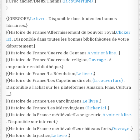
|{Grec ancien/Dieux/Thémis,
(la couverture)
.}
}
{{GREGORY,
Le livre
. Disponible dans toutes les bonnes
librairies.}
|{Histoire de France/Affermissement du pouvoir royal,
Clicker
Ici
. Disponible dans toutes les bonnes bibliothèques de votre
département.}
|{Histoire de France/Guerre de Cent ans,
A voir et à lire.
.}
|{Histoire de France/Guerres de religion,
Ouvrage
. A
emprunter en bibliothèque.}
|{Histoire de France/La Révolution,
Le livre
.}
|{Histoire de France/Les Capétiens directs,
(la couverture)
.
Disponible à l’achat sur les plateformes Amazon, Fnac, Cultura
….}
|{Histoire de France/Les Carolingiens,
Le livre
.}
|{Histoire de France/Les Mérovingiens,
Clicker Ici
.}
|{Histoire de la France médiévale/La seigneurie,
A voir et à lire.
. Disponible sur internet.}
|{Histoire de la France médiévale/Les châteaux forts,
Ouvrage
.}
|{Histoire de la justice,
Le livre
.}