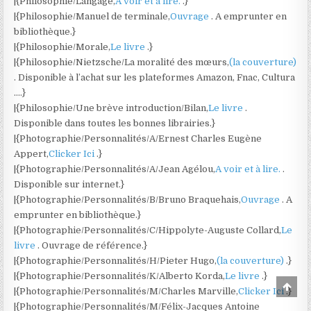
|{Philosophie/Langage,
A voir et à lire.
.}
|{Philosophie/Manuel de terminale,
Ouvrage
. A emprunter en
bibliothèque.}
|{Philosophie/Morale,
Le livre
.}
|{Philosophie/Nietzsche/La moralité des mœurs,
(la couverture)
. Disponible à l’achat sur les plateformes Amazon, Fnac, Cultura
….}
|{Philosophie/Une brève introduction/Bilan,
Le livre
.
Disponible dans toutes les bonnes librairies.}
|{Photographie/Personnalités/A/Ernest Charles Eugène
Appert,
Clicker Ici
.}
|{Photographie/Personnalités/A/Jean Agélou,
A voir et à lire.
.
Disponible sur internet.}
|{Photographie/Personnalités/B/Bruno Braquehais,
Ouvrage
. A
emprunter en bibliothèque.}
|{Photographie/Personnalités/C/Hippolyte-Auguste Collard,
Le
livre
. Ouvrage de référence.}
|{Photographie/Personnalités/H/Pieter Hugo,
(la couverture)
.}
|{Photographie/Personnalités/K/Alberto Korda,
Le livre
.}
Scro
|{Photographie/Personnalités/M/Charles Marville,
Clicker Ici
.}
to
Top
|{Photographie/Personnalités/M/Félix-Jacques Antoine