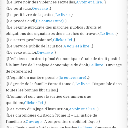
|{Le livre noir des violences sexuelles,
A voir et à lire.
.}
|{Le petit juge,
Ouvrage
.}
|{Le petit livre de la justice,
Le livre
.}
|{Le procès civil,
(la couverture)
.}
|{Le régime juridique des marchés publics : droits et
obligations des signataires des marchés de travaux,
Le livre
.}
|{Le secret professionnel,
Clicker Ici
.}
|{Le Service public de la justice,
A voir et à lire.
.}
|{Le sexe et la loi,
Ouvrage
.}
|{L’efficience en droit pénal économique : étude de droit positif
à la lumière de l’analyse économique du droit,
Le livre
. Ouvrage
de référence.}
|{L’égalité en matière pénale,
(la couverture)
.}
|{Légende de la famille Forseti tome 2,
Le livre
. Disponible dans
toutes les bonnes librairies.}
|{L’enfant et son juge : la justice des mineurs au
quotidien,
Clicker Ici
.}
|{Les aveux d’un juge d’instruction,
A voir et à lire.
.}
|{Les chroniques du Radch (Tome 1) – La justice de
l’ancillaire,
Ouvrage
. A emprunter en bibliothèque.}
|{Les Écrivains/La littérature en justice,
Le livre
. Ouvrage de