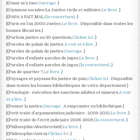
|{Omar m’a tuer,
Ouvrage
.}
|{Opinions sociales/La Justice civile et militaire,
Le livre
.}
|{PAPA A FAIT MAL,
(la couverture)
.}
|{Paris en l’an 2000/Justice,
Le livre
. Disponible dans toutes les
bonnes librairies.}
|{Parlons justice en 30 questions,
Clicker Ici
.}
|{Paroles de palais de justice,
A voir et à lire.
.}
|{Paroles de palais de justice,
Ouvrage
.}
|{Paroles d’enfants paroles de juges,
Le livre
.}
|{Paroles d’enfants paroles de juges,
(la couverture)
.}
|{Pas de quartier ?,
Le livre
.}
|{Paysages et paysans/En justice de paix,
Clicker Ici
. Disponible
dans toutes les bonnes bibliothèques de votre département.}
|{Pénologie : exécution des sanctions adultes et mineurs,
A voir
et à lire.
.}
|{Penser la justice,
Ouvrage
. A emprunter en bibliothèque.}
|{Petit traité d’argumentation judiciaire : 2009-2010,
Le livre
.}
|{Petit traité de l’écrit judiciaire 2008-2009,
(la couverture)
.}
|{Philosophie/Absolu/relatif,
Le livre
.}
|{Philosophie/Autrui,
Clicker Ici
.}