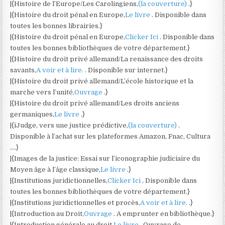
|{Histoire de l’Europe/Les Carolingiens,
(la couverture)
.}
|{Histoire du droit pénal en Europe,
Le livre
. Disponible dans
toutes les bonnes librairies.}
|{Histoire du droit pénal en Europe,
Clicker Ici
. Disponible dans
toutes les bonnes bibliothèques de votre département.}
|{Histoire du droit privé allemand/La renaissance des droits
savants,
A voir et à lire.
. Disponible sur internet.}
|{Histoire du droit privé allemand/L’école historique et la
marche vers l’unité,
Ouvrage
.}
|{Histoire du droit privé allemand/Les droits anciens
germaniques,
Le livre
.}
|{iJudge, vers une justice prédictive,
(la couverture)
.
Disponible à l’achat sur les plateformes Amazon, Fnac, Cultura
….}
|{Images de la justice: Essai sur l’iconographie judiciaire du
Moyen âge à l’âge classique,
Le livre
.}
|{Institutions juridictionnelles,
Clicker Ici
. Disponible dans
toutes les bonnes bibliothèques de votre département.}
|{Institutions juridictionnelles et procès,
A voir et à lire.
.}
|{Introduction au Droit,
Ouvrage
. A emprunter en bibliothèque.}
|{Introduction générale au droit,
Le livre
. Ouvrage de