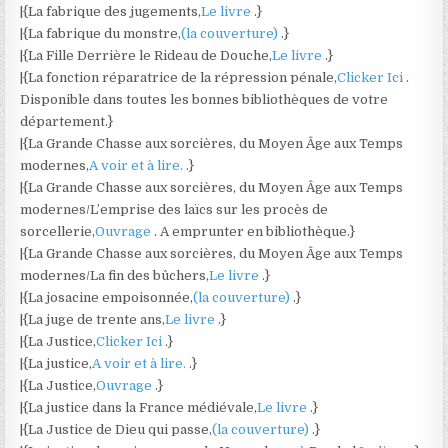
|{La fabrique des jugements,
Le livre
.}
|{La fabrique du monstre,
(la couverture)
.}
|{La Fille Derrière le Rideau de Douche,
Le livre
.}
|{La fonction réparatrice de la répression pénale,
Clicker Ici
.
Disponible dans toutes les bonnes bibliothèques de votre
département.}
|{La Grande Chasse aux sorcières, du Moyen Âge aux Temps
modernes,
A voir et à lire.
.}
|{La Grande Chasse aux sorcières, du Moyen Âge aux Temps
modernes/L’emprise des laïcs sur les procès de
sorcellerie,
Ouvrage
. A emprunter en bibliothèque.}
|{La Grande Chasse aux sorcières, du Moyen Âge aux Temps
modernes/La fin des bûchers,
Le livre
.}
|{La josacine empoisonnée,
(la couverture)
.}
|{La juge de trente ans,
Le livre
.}
|{La Justice,
Clicker Ici
.}
|{La justice,
A voir et à lire.
.}
|{La Justice,
Ouvrage
.}
|{La justice dans la France médiévale,
Le livre
.}
|{La Justice de Dieu qui passe,
(la couverture)
.}