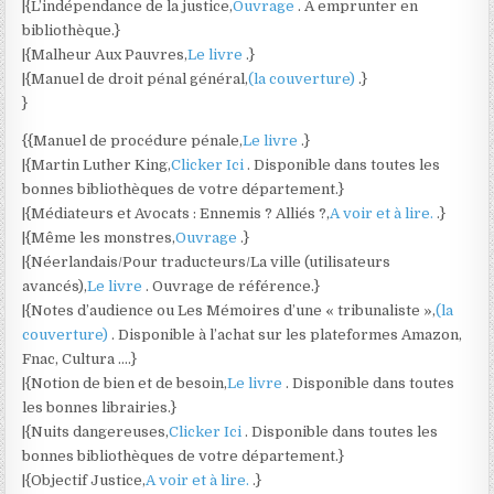
|{L’indépendance de la justice,
Ouvrage
. A emprunter en
bibliothèque.}
|{Malheur Aux Pauvres,
Le livre
.}
|{Manuel de droit pénal général,
(la couverture)
.}
}
{{Manuel de procédure pénale,
Le livre
.}
|{Martin Luther King,
Clicker Ici
. Disponible dans toutes les
bonnes bibliothèques de votre département.}
|{Médiateurs et Avocats : Ennemis ? Alliés ?,
A voir et à lire.
.}
|{Même les monstres,
Ouvrage
.}
|{Néerlandais/Pour traducteurs/La ville (utilisateurs
avancés),
Le livre
. Ouvrage de référence.}
|{Notes d’audience ou Les Mémoires d’une « tribunaliste »,
(la
couverture)
. Disponible à l’achat sur les plateformes Amazon,
Fnac, Cultura ….}
|{Notion de bien et de besoin,
Le livre
. Disponible dans toutes
les bonnes librairies.}
|{Nuits dangereuses,
Clicker Ici
. Disponible dans toutes les
bonnes bibliothèques de votre département.}
|{Objectif Justice,
A voir et à lire.
.}