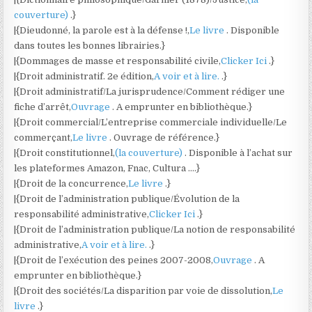
couverture)
.}
|{Dieudonné, la parole est à la défense !,
Le livre
. Disponible
dans toutes les bonnes librairies.}
|{Dommages de masse et responsabilité civile,
Clicker Ici
.}
|{Droit administratif. 2e édition,
A voir et à lire.
.}
|{Droit administratif/La jurisprudence/Comment rédiger une
fiche d’arrêt,
Ouvrage
. A emprunter en bibliothèque.}
|{Droit commercial/L’entreprise commerciale individuelle/Le
commerçant,
Le livre
. Ouvrage de référence.}
|{Droit constitutionnel,
(la couverture)
. Disponible à l’achat sur
les plateformes Amazon, Fnac, Cultura ….}
|{Droit de la concurrence,
Le livre
.}
|{Droit de l’administration publique/Évolution de la
responsabilité administrative,
Clicker Ici
.}
|{Droit de l’administration publique/La notion de responsabilité
administrative,
A voir et à lire.
.}
|{Droit de l’exécution des peines 2007-2008,
Ouvrage
. A
emprunter en bibliothèque.}
|{Droit des sociétés/La disparition par voie de dissolution,
Le
livre
.}