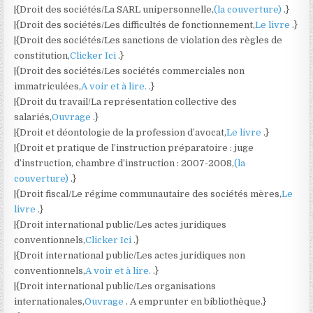
|{Droit des sociétés/La SARL unipersonnelle,
(la couverture)
.}
|{Droit des sociétés/Les difficultés de fonctionnement,
Le livre
.}
|{Droit des sociétés/Les sanctions de violation des règles de
constitution,
Clicker Ici
.}
|{Droit des sociétés/Les sociétés commerciales non
immatriculées,
A voir et à lire.
.}
|{Droit du travail/La représentation collective des
salariés,
Ouvrage
.}
|{Droit et déontologie de la profession d’avocat,
Le livre
.}
|{Droit et pratique de l’instruction préparatoire : juge
d’instruction, chambre d’instruction : 2007-2008,
(la
couverture)
.}
|{Droit fiscal/Le régime communautaire des sociétés mères,
Le
livre
.}
|{Droit international public/Les actes juridiques
conventionnels,
Clicker Ici
.}
|{Droit international public/Les actes juridiques non
conventionnels,
A voir et à lire.
.}
|{Droit international public/Les organisations
internationales,
Ouvrage
. A emprunter en bibliothèque.}