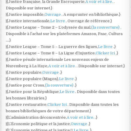
|{Justice française, la Grande Escroquerie,
A voir et à lire.
.
Disponible sur internet.}
|{Justice impossible,
Ouvrage
. A emprunter en bibliothèque.}
|{Justice internationale,
Le livre
. Ouvrage de référence.}
|{Justice League – Tome 2 – L’odyssée du mal,
(la couverture)
.
Disponible à l’achat sur les plateformes Amazon, Fnac, Cultura
….}
|{Justice League – Tome 5 – La guerre des ligues,
Le livre
.}
|{Justice League – Tome 8 – La Ligue d’Injustice,
Clicker Ici
.}
|{Justice pénale internationale Les nouveaux enjeux de
Nuremberg à La Haye,
A voir et à lire.
. Disponible sur internet.}
|{Justice populaire,
Ouvrage
.}
|{Justice populaire (Magon),
Le livre
.}
|{Justice pour Cross,
(la couverture)
.}
|{Justice pour la République,
Le livre
. Disponible dans toutes
les bonnes librairies.}
|{Justice restaurative,
Clicker Ici
. Disponible dans toutes les
bonnes bibliothèques de votre département.}
|{L’administration déconcentrée,
A voir et à lire.
.}
|{L’Économie politique et la justice,
Ouvrage
.}
|{L’Économie politique et la justice/1,
Le livre
.}