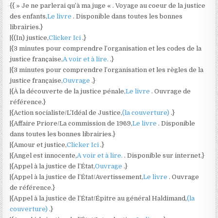
{{ » Je ne parlerai qu’à ma juge « . Voyage au coeur de la justice
des enfants,
Le livre
. Disponible dans toutes les bonnes
librairies.}
|{(In) justice,
Clicker Ici
.}
|{3 minutes pour comprendre l’organisation et les codes de la
justice française,
A voir et à lire.
.}
|{3 minutes pour comprendre l’organisation et les règles de la
justice française,
Ouvrage
.}
|{À la découverte de la justice pénale,
Le livre
. Ouvrage de
référence.}
|{Action socialiste/L’Idéal de Justice,
(la couverture)
.}
|{Affaire Priore/La commission de 1969,
Le livre
. Disponible
dans toutes les bonnes librairies.}
|{Amour et justice,
Clicker Ici
.}
|{Angel est innocente,
A voir et à lire.
. Disponible sur internet.}
|{Appel à la justice de l’État,
Ouvrage
.}
|{Appel à la justice de l’État/Avertissement,
Le livre
. Ouvrage
de référence.}
|{Appel à la justice de l’État/Épitre au général Haldimand,
(la
couverture)
.}