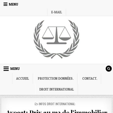
Skip
MENU
to
E-MAIL
content
MENU
ACCUEIL
PROTECTION DONNÉES.
CONTACT.
DROIT INTERNATIONAL
POSTED
INFOS DROIT INTERNATIONAL:
IN
Avocat; Prix au m2 de l’immobilier