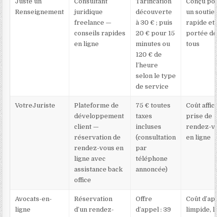
Juste un
Consultant
Tarification
Conçu po
Renseignement
juridique
découverte
un soutie
freelance —
à 30 € ; puis
rapide et 
conseils rapides
20 € pour 15
portée d
en ligne
minutes ou
tous
120 € de
l’heure
selon le type
de service
VotreJuriste
Plateforme de
75 € toutes
Coût affic
développement
taxes
prise de
client —
incluses
rendez-v
réservation de
(consultation
en ligne
rendez-vous en
par
ligne avec
téléphone
assistance back
annoncée)
office
Avocats-en-
Réservation
Offre
Coût d’ap
ligne
d’un rendez-
d’appel : 39
limpide, 