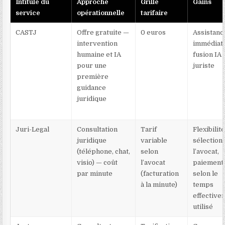
Intitulé du
Approche
Grille
Gains
service
opérationnelle
tarifaire
CASTJ
Offre gratuite —
0 euros
Assistanc
intervention
immédiat
humaine et IA
fusion IA 
pour une
juriste
première
guidance
juridique
Juri-Legal
Consultation
Tarif
Flexibilité
juridique
variable
sélection
(téléphone, chat,
selon
l’avocat,
visio) — coût
l’avocat
paiement
par minute
(facturation
selon le
à la minute)
temps
effective
utilisé