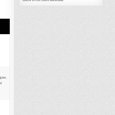
s
s
gne,
nt