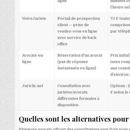
ligne
minutes ou
l’heure se
VotreJuriste
Portail de prospection
75 € toute
client — prise de
comprises 
rendez-vous en ligne
par télép
avec service de back
office
Avocats-en-
Réservation d’un avocat
Prix initial
ligne
(pas de réponse
taxes com
instantanée en ligne)
une consul
d’environ
Juriclic.net
Consultation avec
Options : 2
juristes/avocats,
€ selon le
différentes formules à
disposition
Quelles sont les alternatives pour
Plusieurs avocats offrent des consultations sans frais pour 