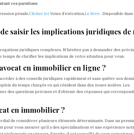
utant ces parutions:
pression pénale,
Clicker Ici
.Voies d’exécution,
Le livre
. Disponible dans
 de saisir les implications juridiques de
terrogations juridiques complexes. N’hésitez pas à demander des préci
e temps de clarifier les implications de votre situation pour vous.
avocat en immobilier en ligne ?
ccéder à des conseils juridiques rapidement et sans quitter son domic
mplois du temps chargés ou qui résident dans des zones isolées. Les
poser des questions précises et d’obtenir des réponses qui correspond
cat en immobilier ?
imordial de considérer plusieurs éléments déterminants. Dans un premi
ocat pour vous assurer qu’il a des spécialisations et une expérience not
 et règlements en vigueur. Ensuite, il est conseillé de vous renseigner