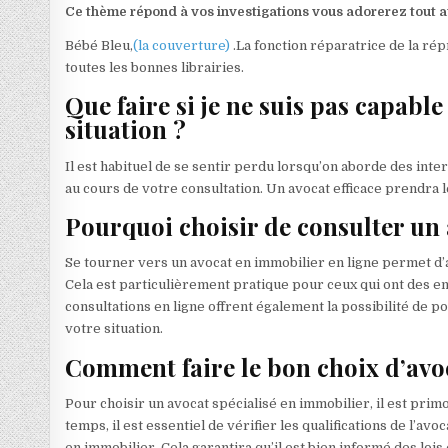
Ce thème répond à vos investigations vous adorerez tout a
Bébé Bleu,
(la couverture)
.La fonction réparatrice de la ré
toutes les bonnes librairies.
Que faire si je ne suis pas capable
situation ?
Il est habituel de se sentir perdu lorsqu’on aborde des in
au cours de votre consultation. Un avocat efficace prendra l
Pourquoi choisir de consulter un 
Se tourner vers un avocat en immobilier en ligne permet d’a
Cela est particulièrement pratique pour ceux qui ont des e
consultations en ligne offrent également la possibilité de 
votre situation.
Comment faire le bon choix d’avo
Pour choisir un avocat spécialisé en immobilier, il est pr
temps, il est essentiel de vérifier les qualifications de l’av
en immobilier. Cela garantira qu’il est bien informé des lois