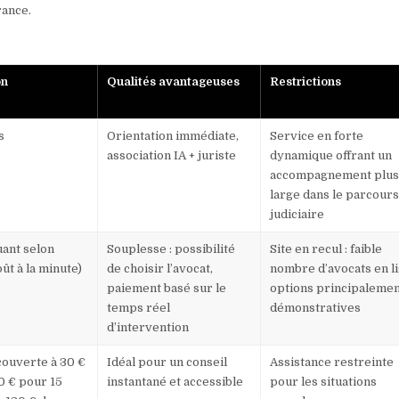
rance.
on
Qualités avantageuses
Restrictions
s
Orientation immédiate,
Service en forte
association IA + juriste
dynamique offrant un
accompagnement plu
large dans le parcour
judiciaire
uant selon
Souplesse : possibilité
Site en recul : faible
oût à la minute)
de choisir l’avocat,
nombre d’avocats en li
paiement basé sur le
options principaleme
temps réel
démonstratives
d’intervention
couverte à 30 €
Idéal pour un conseil
Assistance restreinte
20 € pour 15
instantané et accessible
pour les situations