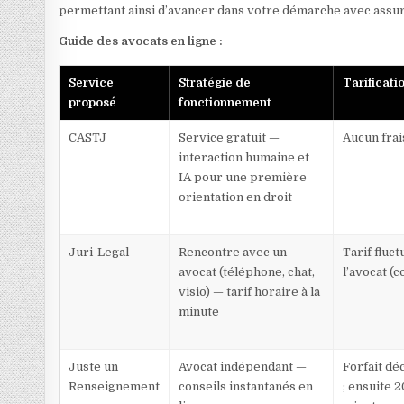
permettant ainsi d’avancer dans votre démarche avec assu
Guide des avocats en ligne :
Service
Stratégie de
Tarificati
proposé
fonctionnement
CASTJ
Service gratuit —
Aucun frai
interaction humaine et
IA pour une première
orientation en droit
Juri-Legal
Rencontre avec un
Tarif fluct
avocat (téléphone, chat,
l’avocat (c
visio) — tarif horaire à la
minute
Juste un
Avocat indépendant —
Forfait dé
Renseignement
conseils instantanés en
; ensuite 