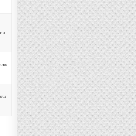
:
peu
vous
 sur