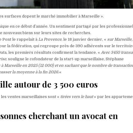
tes surfaces dopent le marché immobilier à Marseille ».
ique en ce début d’année. Un sentiment partagé par les professionne
de nouveaux biens sur leurs sites de recherches.
 Pont le rappelait à
La Provence
, le 18 janvier dernier, «
sur Marseille,
 pour la fédération, qui regroupe près de 390
adhérents sur le territoir
 Data, les premiers résultats confirment la tendance. «
Avec 3450 transa
rise
, souligne le cofondateur de la start-up marseillaise, Stéphane
s à Marseille en 2025 (12 000) et en sachant que le nombre de transactio
passer la moyenne à la fin 2026.
«
lle autour de 3 500 euros
 les ventes marseillaises sont «
tirées vers le haut
» par les apparteme
ersonnes cherchant un avocat en