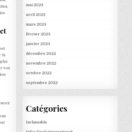
mai 2023
ites,
des
avril 2023
mars 2023
et
février 2023
janvier 2023
est
décembre 2022
 la
ploi
novembre 2022
er vos
octobre 2022
ion
septembre 2022
mencez
Catégories
vous
Inclassable
est
Infos Droit International: