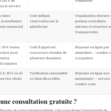
 120 € de
complexes
lon le service
s taxes
Coût indiqué,
Organisation obscure 
(consultation
réservation sur la
gestion centralisée,
hone annoncée)
plateforme
adresse et structure 
transparentes
 : 39 € toutes
Coût d’appel net,
Réponse en ligne pas
prises pour
couverture étendue de
immédiate — rendez-
tation
plusieurs domaines
à organiser
 20 minutes
5 €, 30 € ou 45
Tarification raisonnable
Réponse en ligne non
 service choisi
et choix diversifiés
instantanée — service
rendez-vous
 une consultation gratuite ?
discuter de votre situation initiale. Cela vous donne l’opportunité de