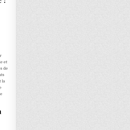
e ?
r
e et
es de
nts
 la
e
ne
a