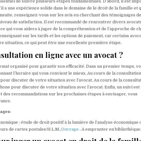
essentiel de suivre plusieurs étapes fondamentales. D’abord, il est imp
l a une expérience solide dans le domaine de le droit de la famille et q
é. Ensuite, renseignez-vous sur les avis en cherchant des témoignages d
 niveau de satisfaction. Il est recommandé de rencontrer divers avocat
 ce qui vous aidera à juger de la compréhension et de l’approche de c
enseignant sur les tarifs et les options de paiement, car certains avoc
re situation, ce qui peut être une excellente première étape.
sultation en ligne avec un avocat ?
ormat organisé pour garantir son efficacité. Dans un premier temps, v
onnant l’horaire qui vous convient le mieux. Au cours de la consultatio
our discuter de votre situation avec l’avocat. Au cours de la consultat
one pour discuter de votre situation avec l’avocat. Enfin, un suivi est
s et des recommandations sur les prochaines étapes à envisager, vous
rance.
rages:
conomique : étude de droit positif à la lumière de l’analyse économique 
urs de cartes postales/H.L.M.,
Ouvrage
. A emprunter en bibliothèque