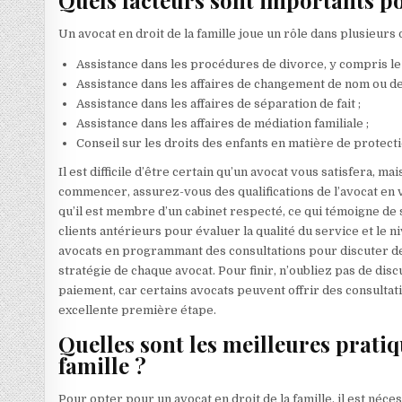
Quels facteurs sont importants pou
Un avocat en droit de la famille joue un rôle dans plusieurs
Assistance dans les procédures de divorce, y compris l
Assistance dans les affaires de changement de nom ou d
Assistance dans les affaires de séparation de fait ;
Assistance dans les affaires de médiation familiale ;
Conseil sur les droits des enfants en matière de protecti
Il est difficile d’être certain qu’un avocat vous satisfera, m
commencer, assurez-vous des qualifications de l’avocat en vé
qu’il est membre d’un cabinet respecté, ce qui témoigne de
clients antérieurs pour évaluer la qualité du service et le n
avocats en programmant des consultations pour discuter de
stratégie de chaque avocat. Pour finir, n’oubliez pas de dis
paiement, car certains avocats peuvent offrir des consultat
excellente première étape.
Quelles sont les meilleures pratiq
famille ?
Pour opter pour un avocat en droit de la famille, il est néc