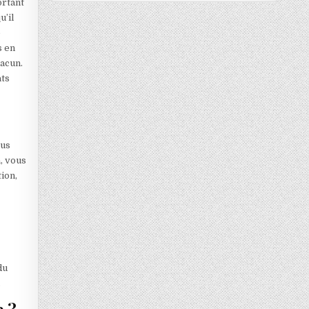
ortant
u’il
e
s en
hacun.
ats
ous
n, vous
ion,
du
.