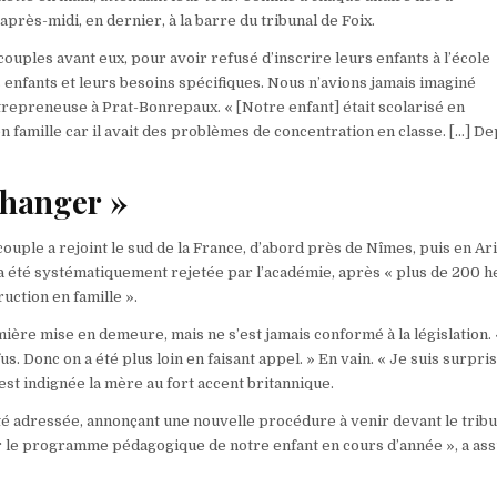
’après-midi, en dernier, à la barre du tribunal de Foix.
ouples avant eux, pour avoir refusé d’inscrire leurs enfants à l’école
s enfants et leurs besoins spécifiques. Nous n’avions jamais imaginé
entrepreneuse à Prat-Bonrepaux. « [Notre enfant] était scolarisé en
n famille car il avait des problèmes de concentration en classe. […] Dep
changer »
ple a rejoint le sud de la France, d’abord près de Nîmes, puis en Ar
 a été systématiquement rejetée par l’académie, après « plus de 200 
uction en famille ».
ière mise en demeure, mais ne s’est jamais conformé à la législation. 
. Donc on a été plus loin en faisant appel. » En vain. « Je suis surpri
’est indignée la mère au fort accent britannique.
é adressée, annonçant une nouvelle procédure à venir devant le tribu
r le programme pédagogique de notre enfant en cours d’année », a ass