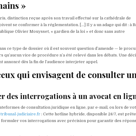
mains »
is, distinction reçue après son travail effectué sur la cathédrale de
doivent se conformer à la réglementation. […] Il y a un adage qui dit : à 
blique Olivier Mouysset, « gardien de la loi » et donc sans autre
ns ce type de dossier où il est souvent question d’amende — le proc
ors qu’aucun vice de procédure n’a été relevé dans les débats. Une déc
t annoncé dès la fin de l’audience interjeter appel.
ceux qui envisagent de consulter u
r des interrogations à un avocat en lig
eformes de consultation juridique en ligne, par e-mail, ou lors de vo
ribunal-judiciaire.fr
: Cette hotline hybride, disponible 24/7, est prête
e formuler vos interrogations avec précision pour garantir des répon