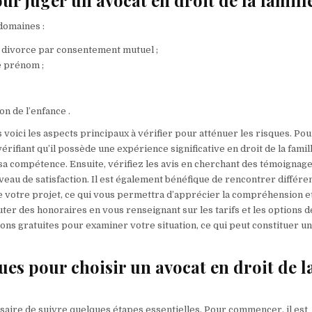
r juger un avocat en droit de la famill
 domaines :
e divorce par consentement mutuel ;
e prénom ;
on de l’enfance .
ais voici les aspects principaux à vérifier pour atténuer les risques. Pou
rifiant qu’il possède une expérience significative en droit de la famill
 sa compétence. Ensuite, vérifiez les avis en cherchant des témoignag
iveau de satisfaction. Il est également bénéfique de rencontrer différe
 votre projet, ce qui vous permettra d’apprécier la compréhension et
cuter des honoraires en vous renseignant sur les tarifs et les options d
ions gratuites pour examiner votre situation, ce qui peut constituer u
ues pour choisir un avocat en droit de l
essaire de suivre quelques étapes essentielles. Pour commencer, il est