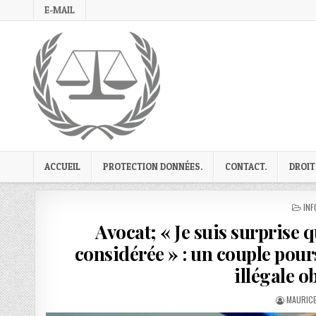
Skip
E-MAIL
to
content
ACCUEIL
PROTECTION DONNÉES.
CONTACT.
DROIT
PO
INF
IN
Avocat; « Je suis surprise q
considérée » : un couple pour
illégale o
AUTHOR
MAURICE