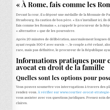
« À Rome, fais comme les Ro
Devant la cour, il a déposé une médaille de la Monnaie de Par
Strasbourg. Sa caution de bon père. « En s’installant ici, ils 
fais comme les Romains », a rappelé le procureur de la Répu
« alternative » que de les poursuivre.
Après 20 minutes de délibération, anormalement longues da
ayant requis 300 € avec sursis —, le couple a été relaxé, al
rare, mais pas définitive, le procureur de la République ayan
Informations pratiques pour 
avocat en droit de la famille
Quelles sont les options pour pose
Vous pouvez soumettre vos interrogations à travers des plat
rendez-vous.
À vérifier sur www.courtier-avocat-strategie-t
vous assister avec vos questions juridiques. Prenez soin d
claires.