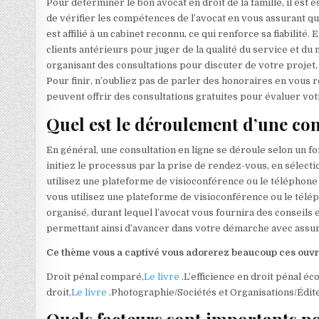
Pour déterminer le bon avocat en droit de la famille, il est 
de vérifier les compétences de l’avocat en vous assurant qu’i
est affilié à un cabinet reconnu, ce qui renforce sa fiabilit
clients antérieurs pour juger de la qualité du service et du
organisant des consultations pour discuter de votre projet,
Pour finir, n’oubliez pas de parler des honoraires en vous r
peuvent offrir des consultations gratuites pour évaluer vot
Quel est le déroulement d’une con
En général, une consultation en ligne se déroule selon un f
initiez le processus par la prise de rendez-vous, en sélecti
utilisez une plateforme de visioconférence ou le téléphone p
vous utilisez une plateforme de visioconférence ou le téléph
organisé, durant lequel l’avocat vous fournira des conseil
permettant ainsi d’avancer dans votre démarche avec assu
Ce thème vous a captivé vous adorerez beaucoup ces ouv
Droit pénal comparé,
Le livre
.L’efficience en droit pénal é
droit,
Le livre
.Photographie/Sociétés et Organisations/Édite