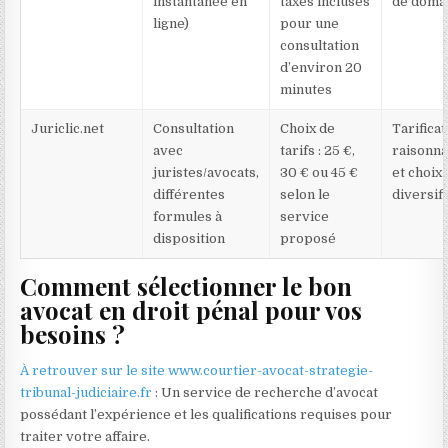
instantanée en
taxes incluses
de doma
ligne)
pour une
consultation
d’environ 20
minutes
Juriclic.net
Consultation
Choix de
Tarificat
avec
tarifs : 25 €,
raisonna
juristes/avocats,
30 € ou 45 €
et choix
différentes
selon le
diversif
formules à
service
disposition
proposé
Comment sélectionner le bon
avocat en droit pénal pour vos
besoins ?
À retrouver sur le site www.courtier-avocat-strategie-
tribunal-judiciaire.fr
: Un service de recherche d’avocat
possédant l’expérience et les qualifications requises pour
traiter votre affaire.