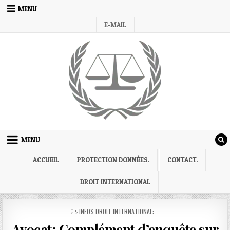
Skip
MENU
to
E-MAIL
content
MENU
ACCUEIL
PROTECTION DONNÉES.
CONTACT.
DROIT INTERNATIONAL
POSTED
INFOS DROIT INTERNATIONAL:
IN
Avocat; Complément d’enquête sur