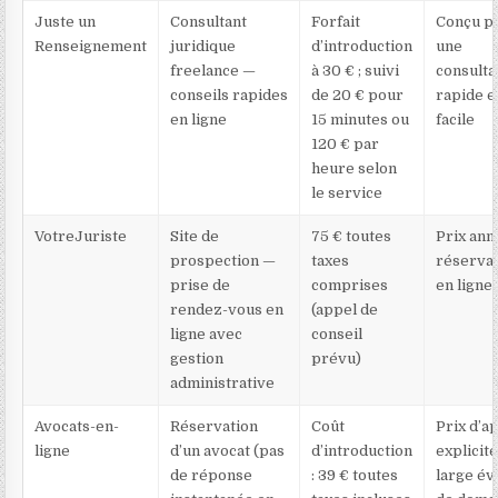
Juste un
Consultant
Forfait
Conçu p
Renseignement
juridique
d’introduction
une
freelance —
à 30 € ; suivi
consulta
conseils rapides
de 20 € pour
rapide e
en ligne
15 minutes ou
facile
120 € par
heure selon
le service
VotreJuriste
Site de
75 € toutes
Prix ann
prospection —
taxes
réserva
prise de
comprises
en ligne
rendez-vous en
(appel de
ligne avec
conseil
gestion
prévu)
administrative
Avocats-en-
Réservation
Coût
Prix d’a
ligne
d’un avocat (pas
d’introduction
explicite
de réponse
: 39 € toutes
large év