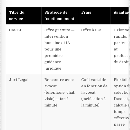
Titre du
Stratégie de
Frais
Avantag
service
fonctionnement
CASTJ
Offre gratuite —
Offre à 0 €
Orientat
intervention
rapide,
humaine et IA
partenar
pour une
et
première
profess
guidance
du droit
juridique
Juri-Legal
Rencontre avec
Coût variable
Flexibilit
avocat
en fonction de
option d
(téléphone, chat,
l’avocat
sélectio
visio) — tarif
(tarification à
l’avocat,
minuté
la minute)
calculé s
temps
effectiv
passé