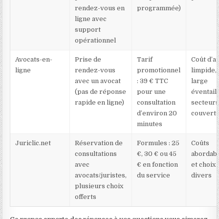
rendez-vous en
programmée)
ligne avec
support
opérationnel
Avocats-en-
Prise de
Tarif
Coût d’a
ligne
rendez-vous
promotionnel
limpide,
avec un avocat
: 39 € TTC
large
(pas de réponse
pour une
éventail
rapide en ligne)
consultation
secteur
d’environ 20
couvert
minutes
Juriclic.net
Réservation de
Formules : 25
Coûts
consultations
€, 30 € ou 45
abordab
avec
€ en fonction
et choix
avocats/juristes,
du service
divers
plusieurs choix
offerts