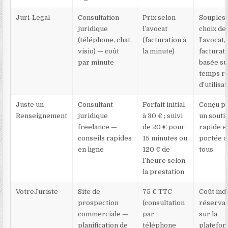
Juri-Legal
Consultation
Prix selon
Soupless
juridique
l’avocat
choix de
(téléphone, chat,
(facturation à
l’avocat,
visio) — coût
la minute)
facturat
par minute
basée su
temps r
d’utilisa
Juste un
Consultant
Forfait initial
Conçu p
Renseignement
juridique
à 30 € ; suivi
un souti
freelance —
de 20 € pour
rapide et
conseils rapides
15 minutes ou
portée 
en ligne
120 € de
tous
l’heure selon
la prestation
VotreJuriste
Site de
75 € TTC
Coût ind
prospection
(consultation
réservat
commerciale —
par
sur la
planification de
téléphone
platefo