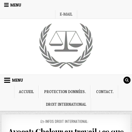
Skip
MENU
to
E-MAIL
content
MENU
ACCUEIL
PROTECTION DONNÉES.
CONTACT.
DROIT INTERNATIONAL
POSTED
INFOS DROIT INTERNATIONAL:
IN
Avocat; Chaleur au travail : ce que