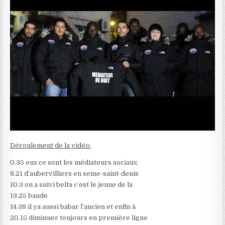
Déroulement de la vidéo:
0.35 eux ce sont les médiateurs sociaux
8.21 d’aubervilliers en seine-saint-denis
10.3 on a suivi belta c’est le jeune de la
13.25 bande
14.38 il ya aussi babar l’ancien et enfin à
20.15 diminuer toujours en première ligne