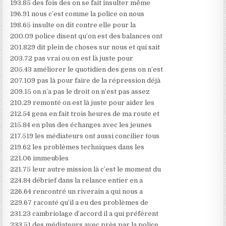
193.85 des fois des on se fait insulter même
196.91 nous c’est comme la police on nous
198.65 insulte on dit contre elle pour la
200.09 police disent qu’on est des balances ont
201.829 dit plein de choses sur nous et qui sait
203.72 pas vrai ou on est là juste pour
205.43 améliorer le quotidien des gens on n’est
207.109 pas là pour faire de la répression déjà
209.15 on n’a pas le droit on n’est pas assez
210.29 remonté on est là juste pour aider les
212.54 gens en fait trois heures de ma route et
215.84 en plus des échanges avec les jeunes
217.519 les médiateurs ont aussi concilier tous
219.62 les problèmes techniques dans les
221.06 immeubles
221.75 leur autre mission là c’est le moment du
224.84 débrief dans la relance entier en a
226.64 rencontré un riverain a qui nous a
229.67 raconté qu’il a eu des problèmes de
231.23 cambriolage d’accord il a qui préfèrent
233.51 des médiateurs avec près par la police