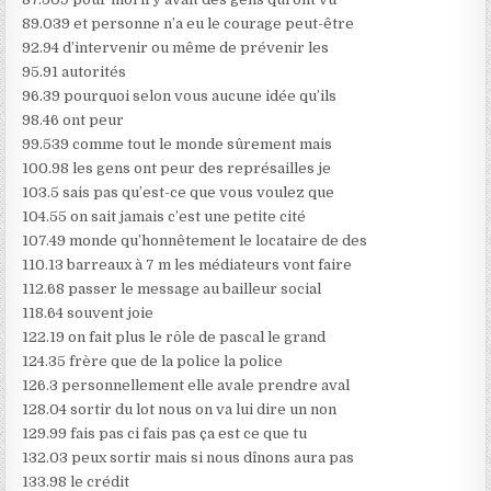
89.039 et personne n’a eu le courage peut-être
92.94 d’intervenir ou même de prévenir les
95.91 autorités
96.39 pourquoi selon vous aucune idée qu’ils
98.46 ont peur
99.539 comme tout le monde sûrement mais
100.98 les gens ont peur des représailles je
103.5 sais pas qu’est-ce que vous voulez que
104.55 on sait jamais c’est une petite cité
107.49 monde qu’honnêtement le locataire de des
110.13 barreaux à 7 m les médiateurs vont faire
112.68 passer le message au bailleur social
118.64 souvent joie
122.19 on fait plus le rôle de pascal le grand
124.35 frère que de la police la police
126.3 personnellement elle avale prendre aval
128.04 sortir du lot nous on va lui dire un non
129.99 fais pas ci fais pas ça est ce que tu
132.03 peux sortir mais si nous dînons aura pas
133.98 le crédit