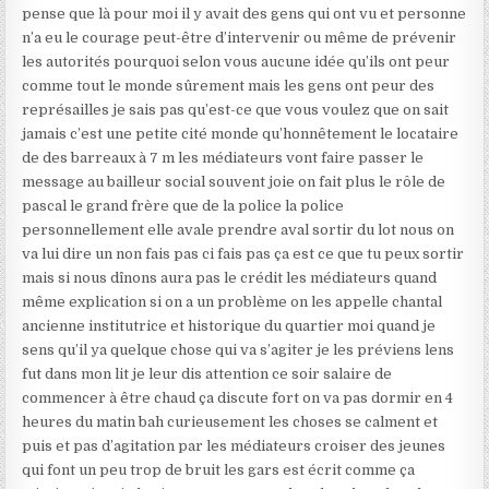
pense que là pour moi il y avait des gens qui ont vu et personne
n’a eu le courage peut-être d’intervenir ou même de prévenir
les autorités pourquoi selon vous aucune idée qu’ils ont peur
comme tout le monde sûrement mais les gens ont peur des
représailles je sais pas qu’est-ce que vous voulez que on sait
jamais c’est une petite cité monde qu’honnêtement le locataire
de des barreaux à 7 m les médiateurs vont faire passer le
message au bailleur social souvent joie on fait plus le rôle de
pascal le grand frère que de la police la police
personnellement elle avale prendre aval sortir du lot nous on
va lui dire un non fais pas ci fais pas ça est ce que tu peux sortir
mais si nous dînons aura pas le crédit les médiateurs quand
même explication si on a un problème on les appelle chantal
ancienne institutrice et historique du quartier moi quand je
sens qu’il ya quelque chose qui va s’agiter je les préviens lens
fut dans mon lit je leur dis attention ce soir salaire de
commencer à être chaud ça discute fort on va pas dormir en 4
heures du matin bah curieusement les choses se calment et
puis et pas d’agitation par les médiateurs croiser des jeunes
qui font un peu trop de bruit les gars est écrit comme ça