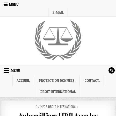
Skip
MENU
to
E-MAIL
content
MENU
ACCUEIL
PROTECTION DONNÉES.
CONTACT.
DROIT INTERNATIONAL
POSTED
INFOS DROIT INTERNATIONAL:
IN
Aubervilliers,[JRI] Avec les