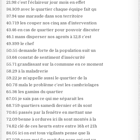
21.98 c’est l’éclaireur jour mois en effet
34.309 avec le quartier chaque équipe fait qu
37.94 une maraude dans son territoire
40.719 les couper nos cinq ans d’intervention
43.46 en cas de quartier pour pouvoir discuter
46.1 mans disperser nos agents à 12,8 c’est
49.399 le chef
50.55 demande forte de la population suit un
53.66 constat de sentiment d’insécurité
55.71 grandissant sur la commune en ce moment
58.29 à la maladrerie
59.22 je m’appelle aussi le quartier de la
60.78 mala le problème c’est les cambriolages
65.36 les gamins du quartier
67.05 je sais pas ce qui me séparait les
68.759 quartiers samedi dernier et ils sont
70.65 passés par la fenêtre en mettant une
72.09 benne à ordures ici ils sont montés à la
74.82 clé de ces heurts entre entre 16h et 21h
84.05 ici on est tous vigilants pense que là
87.509 pour moi il y avait des gens qui ont vu