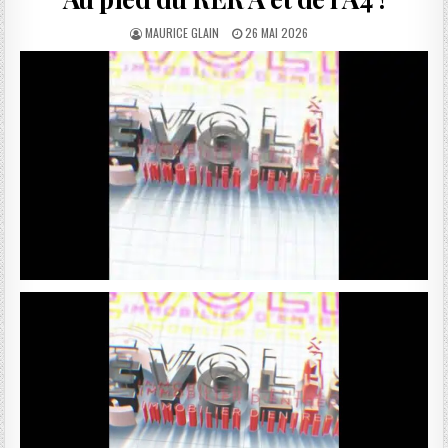
AUTHOR:
PUBLISHED
MAURICE GLAIN
26 MAI 2026
DATE: