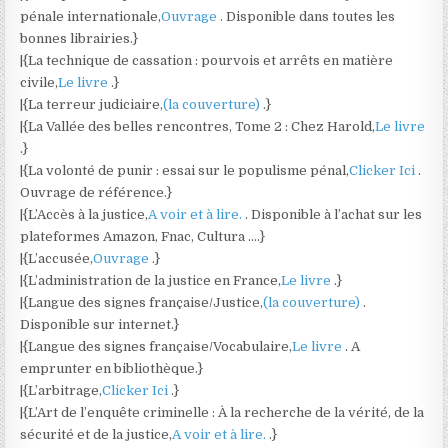
pénale internationale,
Ouvrage
. Disponible dans toutes les
bonnes librairies.}
|{La technique de cassation : pourvois et arrêts en matière
civile,
Le livre
.}
|{La terreur judiciaire,
(la couverture)
.}
|{La Vallée des belles rencontres, Tome 2 : Chez Harold,
Le livre
.}
|{La volonté de punir : essai sur le populisme pénal,
Clicker Ici
.
Ouvrage de référence.}
|{L’Accès à la justice,
A voir et à lire.
. Disponible à l’achat sur les
plateformes Amazon, Fnac, Cultura ….}
|{L’accusée,
Ouvrage
.}
|{L’administration de la justice en France,
Le livre
.}
|{Langue des signes française/Justice,
(la couverture)
.
Disponible sur internet.}
|{Langue des signes française/Vocabulaire,
Le livre
. A
emprunter en bibliothèque.}
|{L’arbitrage,
Clicker Ici
.}
|{L’Art de l’enquête criminelle : À la recherche de la vérité, de la
sécurité et de la justice,
A voir et à lire.
.}