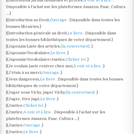
|{Institutions juridictionnelles et procès,
A voir et à lire.
.
Disponible à l’achat sur les plateformes Amazon, Fnac, Cultura
….}
|{Introduction au Droit,
Ouvrage
. Disponible dans toutes les
bonnes librairies.}
|{Introduction générale au droit,
Le livre
. Disponible dans
toutes les bonnes bibliothèques de votre département.}
|{Japonais/Liste des articles,
(la couverture)
.}
|{Japonais/Vocabulaire,
Le livre
.}
|{Japonais/Vocabulaire/Justice,
Clicker Ici
.}
|{Je voulais juste rentrer chez moi,
A voir et à lire.
.}
|{J’étais à sa merci,
Ouvrage
.}
|{Jeux dangereux,
Le livre
. Disponible dans toutes les bonnes
bibliothèques de votre département.}
|{Juger sous Vichy, juger Vichy,
(la couverture)
.}
|{Juger, être jugé,
Le livre
.}
|{Justice,
Clicker Ici
.}
|{Justice,
A voir et à lire.
. Disponible à l’achat sur les
plateformes Amazon, Fnac, Cultura ….}
|{Justice,
Ouvrage
.}
|{Justice,
Le livre
.}