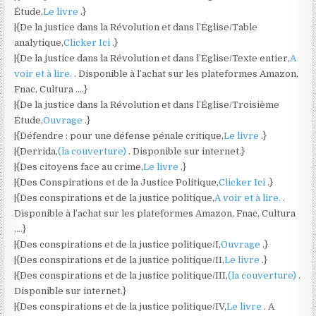
Étude,
Le livre
.}
|{De la justice dans la Révolution et dans l’Église/Table
analytique,
Clicker Ici
.}
|{De la justice dans la Révolution et dans l’Église/Texte entier,
A
voir et à lire.
. Disponible à l’achat sur les plateformes Amazon,
Fnac, Cultura ….}
|{De la justice dans la Révolution et dans l’Église/Troisième
Étude,
Ouvrage
.}
|{Défendre : pour une défense pénale critique,
Le livre
.}
|{Derrida,
(la couverture)
. Disponible sur internet.}
|{Des citoyens face au crime,
Le livre
.}
|{Des Conspirations et de la Justice Politique,
Clicker Ici
.}
|{Des conspirations et de la justice politique,
A voir et à lire.
.
Disponible à l’achat sur les plateformes Amazon, Fnac, Cultura
….}
|{Des conspirations et de la justice politique/I,
Ouvrage
.}
|{Des conspirations et de la justice politique/II,
Le livre
.}
|{Des conspirations et de la justice politique/III,
(la couverture)
.
Disponible sur internet.}
|{Des conspirations et de la justice politique/IV,
Le livre
. A