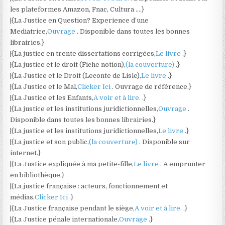
les plateformes Amazon, Fnac, Cultura ….}
|{La Justice en Question? Experience d’une
Mediatrice,
Ouvrage
. Disponible dans toutes les bonnes
librairies.}
|{La justice en trente dissertations corrigées,
Le livre
.}
|{La justice et le droit (Fiche notion),
(la couverture)
.}
|{La Justice et le Droit (Leconte de Lisle),
Le livre
.}
|{La Justice et le Mal,
Clicker Ici
. Ouvrage de référence.}
|{La Justice et les Enfants,
A voir et à lire.
.}
|{La justice et les institutions juridictionnelles,
Ouvrage
.
Disponible dans toutes les bonnes librairies.}
|{La justice et les institutions juridictionnelles,
Le livre
.}
|{La justice et son public,
(la couverture)
. Disponible sur
internet.}
|{La Justice expliquée à ma petite-fille,
Le livre
. A emprunter
en bibliothèque.}
|{La justice française : acteurs, fonctionnement et
médias,
Clicker Ici
.}
|{La Justice française pendant le siège,
A voir et à lire.
.}
|{La Justice pénale internationale,
Ouvrage
.}