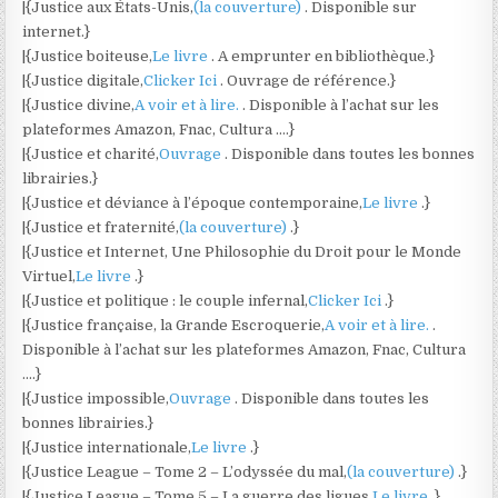
|{Justice aux États-Unis,
(la couverture)
. Disponible sur
internet.}
|{Justice boiteuse,
Le livre
. A emprunter en bibliothèque.}
|{Justice digitale,
Clicker Ici
. Ouvrage de référence.}
|{Justice divine,
A voir et à lire.
. Disponible à l’achat sur les
plateformes Amazon, Fnac, Cultura ….}
|{Justice et charité,
Ouvrage
. Disponible dans toutes les bonnes
librairies.}
|{Justice et déviance à l’époque contemporaine,
Le livre
.}
|{Justice et fraternité,
(la couverture)
.}
|{Justice et Internet, Une Philosophie du Droit pour le Monde
Virtuel,
Le livre
.}
|{Justice et politique : le couple infernal,
Clicker Ici
.}
|{Justice française, la Grande Escroquerie,
A voir et à lire.
.
Disponible à l’achat sur les plateformes Amazon, Fnac, Cultura
….}
|{Justice impossible,
Ouvrage
. Disponible dans toutes les
bonnes librairies.}
|{Justice internationale,
Le livre
.}
|{Justice League – Tome 2 – L’odyssée du mal,
(la couverture)
.}
|{Justice League – Tome 5 – La guerre des ligues,
Le livre
.}