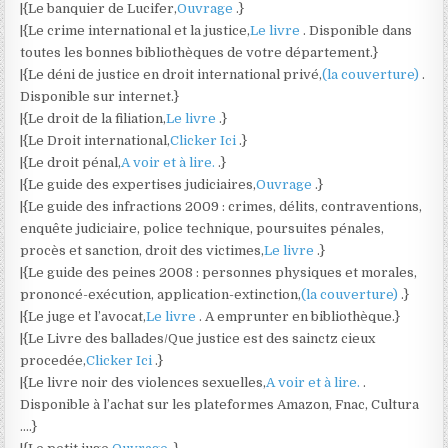
|{Le banquier de Lucifer,
Ouvrage
.}
|{Le crime international et la justice,
Le livre
. Disponible dans
toutes les bonnes bibliothèques de votre département.}
|{Le déni de justice en droit international privé,
(la couverture)
.
Disponible sur internet.}
|{Le droit de la filiation,
Le livre
.}
|{Le Droit international,
Clicker Ici
.}
|{Le droit pénal,
A voir et à lire.
.}
|{Le guide des expertises judiciaires,
Ouvrage
.}
|{Le guide des infractions 2009 : crimes, délits, contraventions,
enquête judiciaire, police technique, poursuites pénales,
procès et sanction, droit des victimes,
Le livre
.}
|{Le guide des peines 2008 : personnes physiques et morales,
prononcé-exécution, application-extinction,
(la couverture)
.}
|{Le juge et l’avocat,
Le livre
. A emprunter en bibliothèque.}
|{Le Livre des ballades/Que justice est des sainctz cieux
procedée,
Clicker Ici
.}
|{Le livre noir des violences sexuelles,
A voir et à lire.
.
Disponible à l’achat sur les plateformes Amazon, Fnac, Cultura
….}