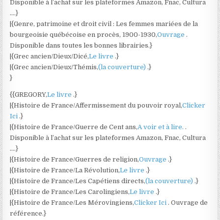
Disponible à l’achat sur les plateformes Amazon, Fnac, Cultura
….}
|{Genre, patrimoine et droit civil : Les femmes mariées de la
bourgeoisie québécoise en procès, 1900-1930,
Ouvrage
.
Disponible dans toutes les bonnes librairies.}
|{Grec ancien/Dieux/Dicé,
Le livre
.}
|{Grec ancien/Dieux/Thémis,
(la couverture)
.}
}
{{GREGORY,
Le livre
.}
|{Histoire de France/Affermissement du pouvoir royal,
Clicker
Ici
.}
|{Histoire de France/Guerre de Cent ans,
A voir et à lire.
.
Disponible à l’achat sur les plateformes Amazon, Fnac, Cultura
….}
|{Histoire de France/Guerres de religion,
Ouvrage
.}
|{Histoire de France/La Révolution,
Le livre
.}
|{Histoire de France/Les Capétiens directs,
(la couverture)
.}
|{Histoire de France/Les Carolingiens,
Le livre
.}
|{Histoire de France/Les Mérovingiens,
Clicker Ici
. Ouvrage de
référence.}