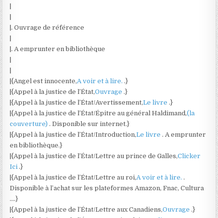
|
|
|. Ouvrage de référence
|
|. A emprunter en bibliothèque
|
|
|{Angel est innocente,
A voir et à lire.
.}
|{Appel à la justice de l’État,
Ouvrage
.}
|{Appel à la justice de l’État/Avertissement,
Le livre
.}
|{Appel à la justice de l’État/Épitre au général Haldimand,
(la
couverture)
. Disponible sur internet.}
|{Appel à la justice de l’État/Introduction,
Le livre
. A emprunter
en bibliothèque.}
|{Appel à la justice de l’État/Lettre au prince de Galles,
Clicker
Ici
.}
|{Appel à la justice de l’État/Lettre au roi,
A voir et à lire.
.
Disponible à l’achat sur les plateformes Amazon, Fnac, Cultura
….}
|{Appel à la justice de l’État/Lettre aux Canadiens,
Ouvrage
.}