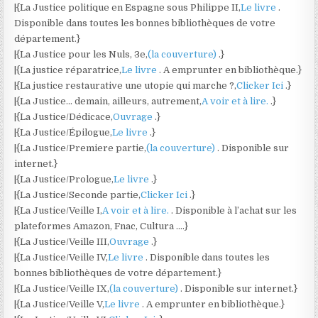
|{La Justice politique en Espagne sous Philippe II,
Le livre
.
Disponible dans toutes les bonnes bibliothèques de votre
département.}
|{La Justice pour les Nuls, 3e,
(la couverture)
.}
|{La justice réparatrice,
Le livre
. A emprunter en bibliothèque.}
|{La justice restaurative une utopie qui marche ?,
Clicker Ici
.}
|{La Justice… demain, ailleurs, autrement,
A voir et à lire.
.}
|{La Justice/Dédicace,
Ouvrage
.}
|{La Justice/Épilogue,
Le livre
.}
|{La Justice/Premiere partie,
(la couverture)
. Disponible sur
internet.}
|{La Justice/Prologue,
Le livre
.}
|{La Justice/Seconde partie,
Clicker Ici
.}
|{La Justice/Veille I,
A voir et à lire.
. Disponible à l’achat sur les
plateformes Amazon, Fnac, Cultura ….}
|{La Justice/Veille III,
Ouvrage
.}
|{La Justice/Veille IV,
Le livre
. Disponible dans toutes les
bonnes bibliothèques de votre département.}
|{La Justice/Veille IX,
(la couverture)
. Disponible sur internet.}
|{La Justice/Veille V,
Le livre
. A emprunter en bibliothèque.}