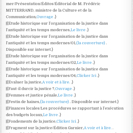
mer/Présentation/Éditos/Éditorial de M. Frédéric
MITTERRAND, ministre de la Culture et de la
Communication,
Ouvrage
.}
|{Étude historique sur l’organisation de la justice dans
l’antiquité et les temps modernes,
Le livre
.}
|{Étude historique sur l’organisation de la justice dans
l’antiquité et les temps modernes/01,
(la couverture)
.
Disponible sur internet.}
|{Étude historique sur l’organisation de la justice dans
l’antiquité et les temps modernes/02,
Le livre
.}
|{Étude historique sur l’organisation de la justice dans
l’antiquité et les temps modernes/04,
Clicker Ici
.}
|{Évaluer la justice,
A voir et à lire.
.}
|{Faut-il durcir la justice ?,
Ouvrage
.}
|{Femmes et justice pénale,
Le livre
.}
|{Festin de haines,
(la couverture)
. Disponible sur internet.}
|{Finances locales/Les procédures se rapportant à l’exécution
des budgets locaux,
Le livre
.}
|{Fondements de la justice,
Clicker Ici
.}
|{Fragment sur la justice/Édition Garnier,
A voir et à lire.
.