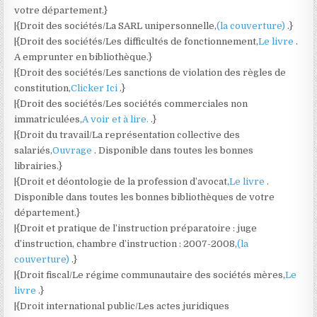
votre département.}
|{Droit des sociétés/La SARL unipersonnelle,
(la couverture)
.}
|{Droit des sociétés/Les difficultés de fonctionnement,
Le livre
.
A emprunter en bibliothèque.}
|{Droit des sociétés/Les sanctions de violation des règles de
constitution,
Clicker Ici
.}
|{Droit des sociétés/Les sociétés commerciales non
immatriculées,
A voir et à lire.
.}
|{Droit du travail/La représentation collective des
salariés,
Ouvrage
. Disponible dans toutes les bonnes
librairies.}
|{Droit et déontologie de la profession d’avocat,
Le livre
.
Disponible dans toutes les bonnes bibliothèques de votre
département.}
|{Droit et pratique de l’instruction préparatoire : juge
d’instruction, chambre d’instruction : 2007-2008,
(la
couverture)
.}
|{Droit fiscal/Le régime communautaire des sociétés mères,
Le
livre
.}
|{Droit international public/Les actes juridiques