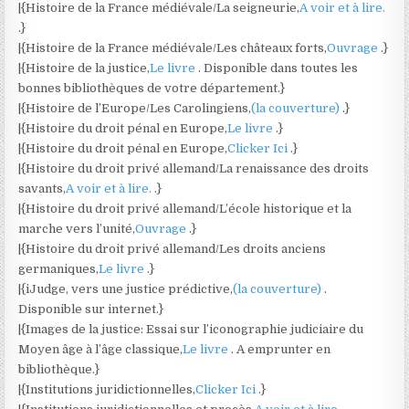
|{Histoire de la France médiévale/La seigneurie,
A voir et à lire.
.}
|{Histoire de la France médiévale/Les châteaux forts,
Ouvrage
.}
|{Histoire de la justice,
Le livre
. Disponible dans toutes les
bonnes bibliothèques de votre département.}
|{Histoire de l’Europe/Les Carolingiens,
(la couverture)
.}
|{Histoire du droit pénal en Europe,
Le livre
.}
|{Histoire du droit pénal en Europe,
Clicker Ici
.}
|{Histoire du droit privé allemand/La renaissance des droits
savants,
A voir et à lire.
.}
|{Histoire du droit privé allemand/L’école historique et la
marche vers l’unité,
Ouvrage
.}
|{Histoire du droit privé allemand/Les droits anciens
germaniques,
Le livre
.}
|{iJudge, vers une justice prédictive,
(la couverture)
.
Disponible sur internet.}
|{Images de la justice: Essai sur l’iconographie judiciaire du
Moyen âge à l’âge classique,
Le livre
. A emprunter en
bibliothèque.}
|{Institutions juridictionnelles,
Clicker Ici
.}