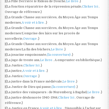
|{La Fille Derrière le Rideau de Douche,
Le livre
.}
|{La fonction réparatrice de la répression pénale,
Clicker Ici
.
Ouvrage de référence.}
|{La Grande Chasse aux sorcières, du Moyen Âge aux Temps
modernes,
A voir et à lire.
.}
|{La Grande Chasse aux sorcières, du Moyen Âge aux Temps
modernes/L’emprise des laïcs sur les procès de
sorcellerie,
Ouvrage
.}
|{La Grande Chasse aux sorcières, du Moyen Âge aux Temps
modernes/La fin des bûchers,
Le livre
.}
|{La josacine empoisonnée,
(la couverture)
.}
|{La juge de trente ans,
Le livre
. A emprunter en bibliothèque.}
|{La Justice,
Clicker Ici
.}
|{La justice,
A voir et à lire.
.}
|{La Justice,
Ouvrage
.}
|{La justice dans la France médiévale,
Le livre
.}
|{La Justice de Dieu qui passe,
(la couverture)
.}
|{La justice des vainqueurs : de Nuremberg à Bagdad,
Le livre
.}
|{La justice déshonorée 1940-1944,
Clicker Ici
. Ouvrage de
référence.}
|{La Justice en France,
A voir et à lire.
. Disponible à l’achat sur