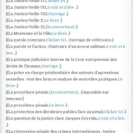
|{La Justice/Veille VI,
Clicker Ici
.}
|{La Justice/Veille VII,
A voir et à lire.
.}
|{La Justice/Veille VIII,
Ouvrage
.}
|{La Justice/Veille X,
Le livre
.}
|{La Justice/Veille XI,
(la couverture)
.}
|{La Menteuse et la Ville,
Le livre
.}
|{La parole contraire,
Clicker Ici
. Ouvrage de référence.}
|{La parole et l’action : Itinéraire d’un avocat militant,
A voir et à
lire.
.}
|{La pratique judiciaire interne de la Cour européenne des
droits de l’homme,
Ouvrage
.}
|{La prise en charge pénitentiaire des auteurs d’agressions
sexuelles : état des lieux et analyse de nouvelles pratiques,
Le
livre
.}
|{La procédure pénale,
(la couverture)
. Disponible sur
internet.}
|{La procédure pénale,
Le livre
.}
|{La protection des décideurs publics face au pénal,
Clicker Ici
.}
|{La question de la justice chez Jacques Derrida,
A voir et à lire.
.}
|{La répression pénale des crimes internationaux : justice