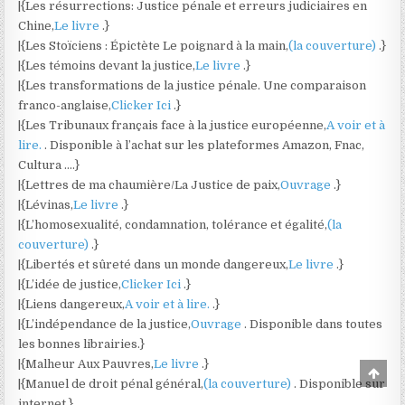
|{Les résurrections: Justice pénale et erreurs judiciaires en
Chine,
Le livre
.}
|{Les Stoïciens : Épictète Le poignard à la main,
(la couverture)
.}
|{Les témoins devant la justice,
Le livre
.}
|{Les transformations de la justice pénale. Une comparaison
franco-anglaise,
Clicker Ici
.}
|{Les Tribunaux français face à la justice européenne,
A voir et à
lire.
. Disponible à l’achat sur les plateformes Amazon, Fnac,
Cultura ….}
|{Lettres de ma chaumière/La Justice de paix,
Ouvrage
.}
|{Lévinas,
Le livre
.}
|{L’homosexualité, condamnation, tolérance et égalité,
(la
couverture)
.}
|{Libertés et sûreté dans un monde dangereux,
Le livre
.}
|{L’idée de justice,
Clicker Ici
.}
|{Liens dangereux,
A voir et à lire.
.}
|{L’indépendance de la justice,
Ouvrage
. Disponible dans toutes
les bonnes librairies.}
|{Malheur Aux Pauvres,
Le livre
.}
Scro
|{Manuel de droit pénal général,
(la couverture)
. Disponible sur
to
Top
internet.}