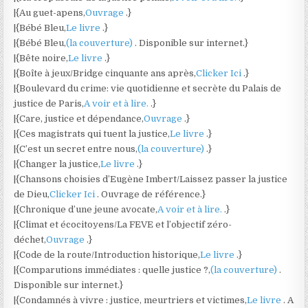
|{Au guet-apens,
Ouvrage
.}
|{Bébé Bleu,
Le livre
.}
|{Bébé Bleu,
(la couverture)
. Disponible sur internet.}
|{Bête noire,
Le livre
.}
|{Boîte à jeux/Bridge cinquante ans après,
Clicker Ici
.}
|{Boulevard du crime: vie quotidienne et secrète du Palais de
justice de Paris,
A voir et à lire.
.}
|{Care, justice et dépendance,
Ouvrage
.}
|{Ces magistrats qui tuent la justice,
Le livre
.}
|{C’est un secret entre nous,
(la couverture)
.}
|{Changer la justice,
Le livre
.}
|{Chansons choisies d’Eugène Imbert/Laissez passer la justice
de Dieu,
Clicker Ici
. Ouvrage de référence.}
|{Chronique d’une jeune avocate,
A voir et à lire.
.}
|{Climat et écocitoyens/La FEVE et l’objectif zéro-
déchet,
Ouvrage
.}
|{Code de la route/Introduction historique,
Le livre
.}
|{Comparutions immédiates : quelle justice ?,
(la couverture)
.
Disponible sur internet.}
|{Condamnés à vivre : justice, meurtriers et victimes,
Le livre
. A