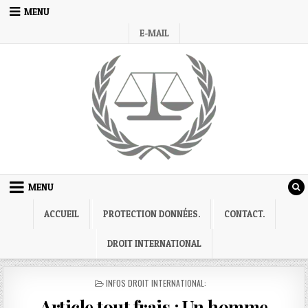
Skip
MENU
to
E-MAIL
content
MENU
ACCUEIL
PROTECTION DONNÉES.
CONTACT.
DROIT INTERNATIONAL
POSTED
INFOS DROIT INTERNATIONAL:
IN
Article tout frais : Un homme