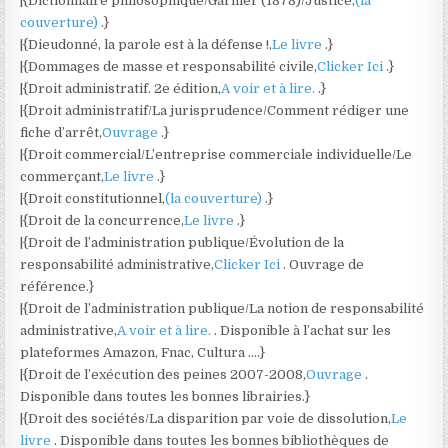
|{Dictionnaire philosophique/Garnier (1878)/Justice,
(la
couverture)
.}
|{Dieudonné, la parole est à la défense !,
Le livre
.}
|{Dommages de masse et responsabilité civile,
Clicker Ici
.}
|{Droit administratif. 2e édition,
A voir et à lire.
.}
|{Droit administratif/La jurisprudence/Comment rédiger une
fiche d’arrêt,
Ouvrage
.}
|{Droit commercial/L’entreprise commerciale individuelle/Le
commerçant,
Le livre
.}
|{Droit constitutionnel,
(la couverture)
.}
|{Droit de la concurrence,
Le livre
.}
|{Droit de l’administration publique/Évolution de la
responsabilité administrative,
Clicker Ici
. Ouvrage de
référence.}
|{Droit de l’administration publique/La notion de responsabilité
administrative,
A voir et à lire.
. Disponible à l’achat sur les
plateformes Amazon, Fnac, Cultura ….}
|{Droit de l’exécution des peines 2007-2008,
Ouvrage
.
Disponible dans toutes les bonnes librairies.}
|{Droit des sociétés/La disparition par voie de dissolution,
Le
livre
. Disponible dans toutes les bonnes bibliothèques de