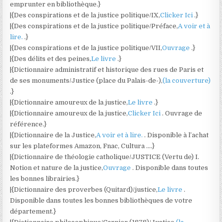
emprunter en bibliothèque.}
|{Des conspirations et de la justice politique/IX,
Clicker Ici
.}
|{Des conspirations et de la justice politique/Préface,
A voir et à
lire.
.}
|{Des conspirations et de la justice politique/VII,
Ouvrage
.}
|{Des délits et des peines,
Le livre
.}
|{Dictionnaire administratif et historique des rues de Paris et
de ses monuments/Justice (place du Palais-de-),
(la couverture)
.}
|{Dictionnaire amoureux de la justice,
Le livre
.}
|{Dictionnaire amoureux de la justice,
Clicker Ici
. Ouvrage de
référence.}
|{Dictionnaire de la Justice,
A voir et à lire.
. Disponible à l’achat
sur les plateformes Amazon, Fnac, Cultura ….}
|{Dictionnaire de théologie catholique/JUSTICE (Vertu de) I.
Notion et nature de la justice,
Ouvrage
. Disponible dans toutes
les bonnes librairies.}
|{Dictionnaire des proverbes (Quitard)/justice,
Le livre
.
Disponible dans toutes les bonnes bibliothèques de votre
département.}