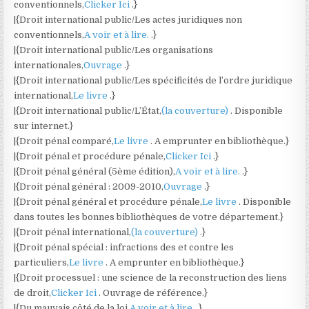
conventionnels,
Clicker Ici
.}
|{Droit international public/Les actes juridiques non
conventionnels,
A voir et à lire.
.}
|{Droit international public/Les organisations
internationales,
Ouvrage
.}
|{Droit international public/Les spécificités de l’ordre juridique
international,
Le livre
.}
|{Droit international public/L’État,
(la couverture)
. Disponible
sur internet.}
|{Droit pénal comparé,
Le livre
. A emprunter en bibliothèque.}
|{Droit pénal et procédure pénale,
Clicker Ici
.}
|{Droit pénal général (5ème édition),
A voir et à lire.
.}
|{Droit pénal général : 2009-2010,
Ouvrage
.}
|{Droit pénal général et procédure pénale,
Le livre
. Disponible
dans toutes les bonnes bibliothèques de votre département.}
|{Droit pénal international,
(la couverture)
.}
|{Droit pénal spécial : infractions des et contre les
particuliers,
Le livre
. A emprunter en bibliothèque.}
|{Droit processuel : une science de la reconstruction des liens
de droit,
Clicker Ici
. Ouvrage de référence.}
|{Du mauvais côté de la loi,
A voir et à lire.
.}