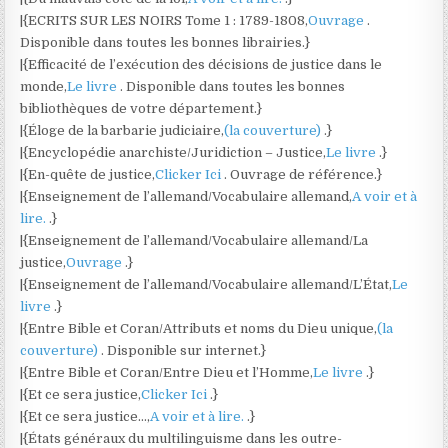
|{ECRITS SUR LES NOIRS Tome 1 : 1789-1808,
Ouvrage
.
Disponible dans toutes les bonnes librairies.}
|{Efficacité de l’exécution des décisions de justice dans le
monde,
Le livre
. Disponible dans toutes les bonnes
bibliothèques de votre département.}
|{Éloge de la barbarie judiciaire,
(la couverture)
.}
|{Encyclopédie anarchiste/Juridiction – Justice,
Le livre
.}
|{En-quête de justice,
Clicker Ici
. Ouvrage de référence.}
|{Enseignement de l’allemand/Vocabulaire allemand,
A voir et à
lire.
.}
|{Enseignement de l’allemand/Vocabulaire allemand/La
justice,
Ouvrage
.}
|{Enseignement de l’allemand/Vocabulaire allemand/L’État,
Le
livre
.}
|{Entre Bible et Coran/Attributs et noms du Dieu unique,
(la
couverture)
. Disponible sur internet.}
|{Entre Bible et Coran/Entre Dieu et l’Homme,
Le livre
.}
|{Et ce sera justice,
Clicker Ici
.}
|{Et ce sera justice…,
A voir et à lire.
.}
|{États généraux du multilinguisme dans les outre-