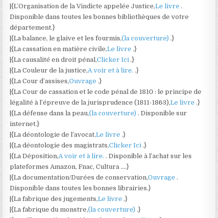
|{L’Organisation de la Vindicte appelée Justice,
Le livre
.
Disponible dans toutes les bonnes bibliothèques de votre
département.}
|{La balance, le glaive et les fourmis,
(la couverture)
.}
|{La cassation en matière civile,
Le livre
.}
|{La causalité en droit pénal,
Clicker Ici
.}
|{La Couleur de la justice,
A voir et à lire.
.}
|{La Cour d’assises,
Ouvrage
.}
|{La Cour de cassation et le code pénal de 1810 : le principe de
légalité à l’épreuve de la jurisprudence (1811-1863),
Le livre
.}
|{La défense dans la peau,
(la couverture)
. Disponible sur
internet.}
|{La déontologie de l’avocat,
Le livre
.}
|{La déontologie des magistrats,
Clicker Ici
.}
|{La Déposition,
A voir et à lire.
. Disponible à l’achat sur les
plateformes Amazon, Fnac, Cultura ….}
|{La documentation/Durées de conservation,
Ouvrage
.
Disponible dans toutes les bonnes librairies.}
|{La fabrique des jugements,
Le livre
.}
|{La fabrique du monstre,
(la couverture)
.}