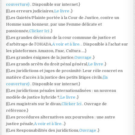
couverture)
. Disponible sur internet.}
|{Les erreurs judiciaires,
Le livre
.}
|{Les Gaietés/Plainte portée à la Cour de Justice, contre un
Homme sans honneur, par une Femme délicate et
passionnée,
Clicker Ici
.}
|{Les grandes décisions de la cour commune de justice et
d’arbitrage de l’OHADA,
A voir et à lire.
. Disponible à l’achat sur
les plateformes Amazon, Fnac, Cultura ….}
|{Les grandes énigmes de la justice,
Ouvrage
.}
|{Les grands arrêts du droit pénal général,
Le livre
.}
|{Les juridictions et juges de proximité: Leur rôle concret en
matière d’accès à la justice des petits litiges civils,
(la
couverture)
. Disponible sur internet.}
|{Les juridictions pénales internationalisées : un nouveau
modèle de justice hybride ?,
Le livre
.}
|{Les magistrats sur le divan,
Clicker Ici
. Ouvrage de
référence.}
|{Les procédures alternatives aux poursuites : une autre
justice pénale,
A voir et à lire.
.}
|{Les Responsabilités des juridictions,
Ouvrage
.}