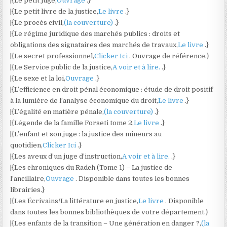
|{Le petit juge,
Ouvrage
.}
|{Le petit livre de la justice,
Le livre
.}
|{Le procès civil,
(la couverture)
.}
|{Le régime juridique des marchés publics : droits et
obligations des signataires des marchés de travaux,
Le livre
.}
|{Le secret professionnel,
Clicker Ici
. Ouvrage de référence.}
|{Le Service public de la justice,
A voir et à lire.
.}
|{Le sexe et la loi,
Ouvrage
.}
|{L’efficience en droit pénal économique : étude de droit positif
à la lumière de l’analyse économique du droit,
Le livre
.}
|{L’égalité en matière pénale,
(la couverture)
.}
|{Légende de la famille Forseti tome 2,
Le livre
.}
|{L’enfant et son juge : la justice des mineurs au
quotidien,
Clicker Ici
.}
|{Les aveux d’un juge d’instruction,
A voir et à lire.
.}
|{Les chroniques du Radch (Tome 1) – La justice de
l’ancillaire,
Ouvrage
. Disponible dans toutes les bonnes
librairies.}
|{Les Écrivains/La littérature en justice,
Le livre
. Disponible
dans toutes les bonnes bibliothèques de votre département.}
|{Les enfants de la transition – Une génération en danger ?,
(la