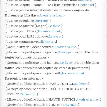
|{Justice League – Tome 8 – La Ligue d’Injustice,
Clicker Ici
.}
|{Justice pénale internationale Les nouveaux enjeux de
Nuremberg à La Haye,
A voir et à lire.
.}
|{Justice populaire,
Ouvrage
.}
|{Justice populaire (Magon),
Le livre
.}
|{Justice pour Cross,
(la couverture)
.}
|{Justice pour la République,
Le livre
.}
|{Justice restaurative,
Clicker Ici
.}
|{L’administration déconcentrée,
A voir et à lire.
.}
|{L’Économie politique et la justice,
Ouvrage
. Disponible dans
toutes les bonnes librairies.}
|{L’Économie politique et la justice/1,
Le livre
. Disponible dans
toutes les bonnes bibliothèques de votre département.}
|{L’Économie politique et la justice/3,
(la couverture)
.
Disponible sur internet.}
|{L’Encyclopédie/1re édition/BASSE-JUSTICE,
Le livre
.}
|{L’Encyclopédie/1re édition/EXÉCUTEUR DE LA HAUTE
JUSTICE,
Clicker Ici
.}
|{L’Encyclopédie/1re édition/HAUTE-JUSTICE,
A voir et à lire.
.}
|{L’Encyclopédie/1re édition/JUSTICE,
Ouvrage
.}