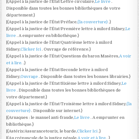
|{Appel à la justice de l’État/Lettre circulaire,
Le livre
.
Disponible dans toutes les bonnes bibliothèques de votre
département.}
|{Appel à la justice de l’État/Préface,
(la couverture)
.}
|{Appel à la justice de l’État/Première lettre à milord Sidney,
Le
livre
. A emprunter en bibliothèque.}
|{Appel à la justice de l’État/Quatrième lettre à milord
Sidney,
Clicker Ici
. Ouvrage de référence.}
|{Appel à la justice de l’État/Questions du baron Masères,
A voir
et à lire.
.}
|{Appel à la justice de l’État/Seconde lettre à milord
Sidney,
Ouvrage
. Disponible dans toutes les bonnes librairies.}
|{Appel à la justice de l’État/Sixième lettre à milord Sidney,
Le
livre
. Disponible dans toutes les bonnes bibliothèques de
votre département.}
|{Appel à la justice de l’État/Troisième lettre à milord Sidney,
(la
couverture)
. Disponible sur internet.}
|{Arnaques : le manuel anti-fraude,
Le livre
. A emprunter en
bibliothèque.}
|{Astérix/Assurancetourix, le barde,
Clicker Ici
.}
|{Au crépuscule de la justice pénale,
A voir et à lire.
.}