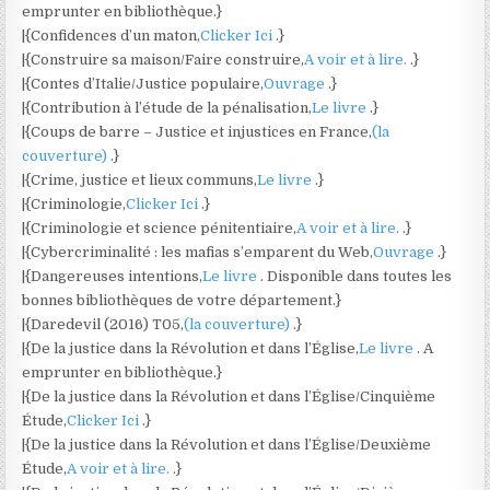
emprunter en bibliothèque.}
|{Confidences d’un maton,
Clicker Ici
.}
|{Construire sa maison/Faire construire,
A voir et à lire.
.}
|{Contes d’Italie/Justice populaire,
Ouvrage
.}
|{Contribution à l’étude de la pénalisation,
Le livre
.}
|{Coups de barre – Justice et injustices en France,
(la
couverture)
.}
|{Crime, justice et lieux communs,
Le livre
.}
|{Criminologie,
Clicker Ici
.}
|{Criminologie et science pénitentiaire,
A voir et à lire.
.}
|{Cybercriminalité : les mafias s’emparent du Web,
Ouvrage
.}
|{Dangereuses intentions,
Le livre
. Disponible dans toutes les
bonnes bibliothèques de votre département.}
|{Daredevil (2016) T05,
(la couverture)
.}
|{De la justice dans la Révolution et dans l’Église,
Le livre
. A
emprunter en bibliothèque.}
|{De la justice dans la Révolution et dans l’Église/Cinquième
Étude,
Clicker Ici
.}
|{De la justice dans la Révolution et dans l’Église/Deuxième
Étude,
A voir et à lire.
.}