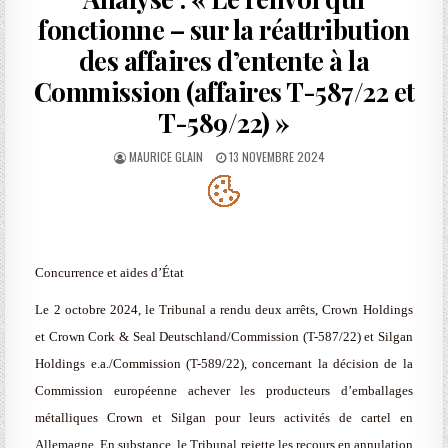
fonctionne – sur la réattribution
des affaires d’entente à la
Commission (affaires T-587/22 et
T-589/22) »
AUTHOR:
PUBLISHED
MAURICE GLAIN
13 NOVEMBRE 2024
DATE:
Concurrence et aides d’État
Le 2 octobre 2024, le Tribunal a rendu deux arrêts, Crown Holdings
et Crown Cork & Seal Deutschland/Commission (T-587/22) et Silgan
Holdings e.a./Commission (T-589/22), concernant la décision de la
Commission européenne achever les producteurs d’emballages
métalliques Crown et Silgan pour leurs activités de cartel en
Allemagne. En substance, le Tribunal rejette les recours en annulation