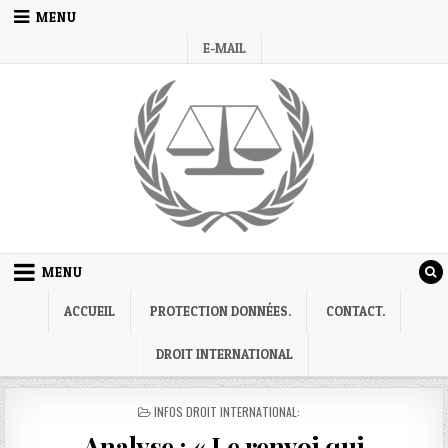
Skip
MENU
to
E-MAIL
content
MENU
ACCUEIL
PROTECTION DONNÉES.
CONTACT.
DROIT INTERNATIONAL
POSTED
INFOS DROIT INTERNATIONAL:
IN
Analyse : « Le renvoi qui