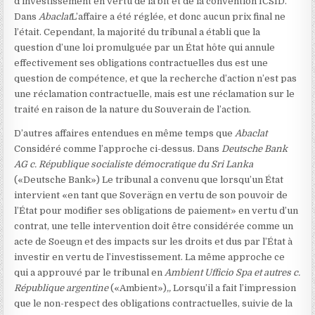
d’investissement en vertu de la bit et de la convention ICSID
.
Dans
Abaclat
L’affaire a été réglée, et donc aucun prix final ne
l’était. Cependant, la majorité du tribunal a établi que la
question d’une loi promulguée par un État hôte qui annule
effectivement ses obligations contractuelles dus est une
question de compétence, et que la recherche d’action n’est pas
une réclamation contractuelle, mais est une réclamation sur le
traité en raison de la nature du Souverain de l’action.
D’autres affaires entendues en même temps que
Abaclat
Considéré comme l’approche ci-dessus. Dans
Deutsche Bank
AG c. République socialiste démocratique du Sri Lanka
(«Deutsche Bank») Le tribunal a convenu que lorsqu’un État
intervient «en tant que Soverägn en vertu de son pouvoir de
l’État pour modifier ses obligations de paiement» en vertu d’un
contrat, une telle intervention doit être considérée comme un
acte de Soeugn et des impacts sur les droits et dus par l’État à
investir en vertu de l’investissement. La même approche ce
qui a approuvé par le tribunal en
Ambient Ufficio Spa et autres c.
République argentine
(«Ambient»)
,,
Lorsqu’il a fait l’impression
que le non-respect des obligations contractuelles, suivie de la