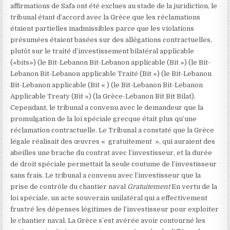
affirmations de Safa ont été exclues au stade de la juridiction, le
tribunal étant d’accord avec la Grèce que les réclamations
étaient partielles inadmissibles parce que les violations
présumées étaient basées sur des allégations contractuelles,
plutôt sur le traité d’investissement bilatéral applicable
(«bits») (le Bit-Lebanon Bit-Lebanon applicable (Bit ») (le Bit-
Lebanon Bit-Lebanon applicable Traité (Bit ») (le Bit-Lebanon
Bit-Lebanon applicable (Bit « ) (le Bit-Lebanon Bit-Lebanon
Applicable Treaty (Bit ») (la Grèce-Lebanon Bit Bit Bilat
).
Cependant, le tribunal a convenu avec le demandeur que la
promulgation de la loi spéciale grecque était plus qu’une
réclamation contractuelle. Le Tribunal a constaté que la Grèce
légale réalisait des œuvres « gratuitement », qui auraient des
abeilles une brache du contrat avec l’investisseur, et la durée
de droit spéciale permettait la seule coutume de l’investisseur
sans frais. Le tribunal a convenu avec l’investisseur que la
prise de contrôle du chantier naval
Gratuitement
En vertu de la
loi spéciale, un acte souverain unilatéral qui a effectivement
frustré les dépenses légitimes de l’investisseur pour exploiter
le chantier naval. La Grèce s’est avérée avoir contourné les