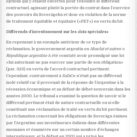
options qui y étaient ouvertes pour résoudre le différend
contractuel, agissant plutôt la portée du contrat dans l’exercice
des pouvoirs du Soverägekn et donc en violation de la norme
de traitement équitable et équitaire («FET») en vertu du bit.
Différends d’investissement sur les «lois spéciales»
En repensant à un exemple antérieur de ce type de
réclamation, le gouvernement argentin en
Abaclat et autres v.
République argentine
A été constaté avoir promulgué une loi
«lui autorisant ne pas exercer une partie de son obligation»
(par. 323) en vertu de l’accord contractuel pertinent.
Cependant, contrairement à
Safa
Ce n’était pas un différend
isolé relatif car il provenait de la réponse de l’Argentine à la
récession économique et au défaut de débet souverain dans les
années 2000. Le tribunal a examiné la question de savoir si le
différend pertinent était de nature contractuelle ou si elle
constituait une réclamation de traité en vertu du bit pertinent.
La réclamation concernait les obligations de Soverägn émises
par l’Argentine aux investisseurs italiens dans différentes
monnaies et énumérés sur un certain nombre d’échanges
internationaux, et la défaut en 2001 qui a privé les