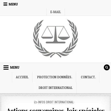
Skip
MENU
to
E-MAIL
content
MENU
ACCUEIL
PROTECTION DONNÉES.
CONTACT.
DROIT INTERNATIONAL
POSTED
INFOS DROIT INTERNATIONAL:
IN
Actions souveraines, lois spéciales