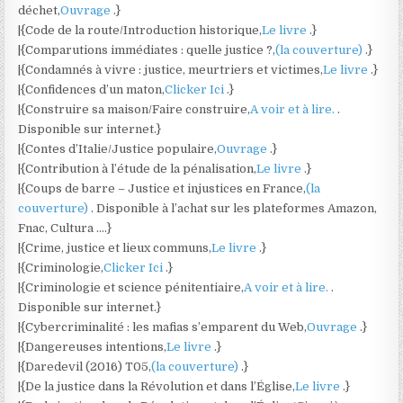
déchet,
Ouvrage
.}
|{Code de la route/Introduction historique,
Le livre
.}
|{Comparutions immédiates : quelle justice ?,
(la couverture)
.}
|{Condamnés à vivre : justice, meurtriers et victimes,
Le livre
.}
|{Confidences d’un maton,
Clicker Ici
.}
|{Construire sa maison/Faire construire,
A voir et à lire.
.
Disponible sur internet.}
|{Contes d’Italie/Justice populaire,
Ouvrage
.}
|{Contribution à l’étude de la pénalisation,
Le livre
.}
|{Coups de barre – Justice et injustices en France,
(la
couverture)
. Disponible à l’achat sur les plateformes Amazon,
Fnac, Cultura ….}
|{Crime, justice et lieux communs,
Le livre
.}
|{Criminologie,
Clicker Ici
.}
|{Criminologie et science pénitentiaire,
A voir et à lire.
.
Disponible sur internet.}
|{Cybercriminalité : les mafias s’emparent du Web,
Ouvrage
.}
|{Dangereuses intentions,
Le livre
.}
|{Daredevil (2016) T05,
(la couverture)
.}
|{De la justice dans la Révolution et dans l’Église,
Le livre
.}