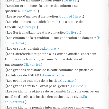
|{Légende de la famille Forseti tome 2,
Le livre
.}
|{L’enfant et son juge : la justice des mineurs au
quotidien,
Clicker Ici
.}
|{Les aveux d’un juge d’instruction,
A voir et à lire.
.}
|{Les chroniques du Radch (Tome 1) – La justice de
l’ancillaire,
Ouvrage
.}
|{Les Écrivains/La littérature en justice,
Le livre
.}
|{Les enfants de la transition – Une génération en danger ?,
(la
couverture)
.}
|{Les erreurs judiciaires,
Le livre
.}
|{Les Gaietés/Plainte portée à la Cour de Justice, contre un
Homme sans honneur, par une Femme délicate et
passionnée,
Clicker Ici
.}
|{Les grandes décisions de la cour commune de justice et
d’arbitrage de l’OHADA,
A voir et à lire.
.}
|{Les grandes énigmes de la justice,
Ouvrage
.}
|{Les grands arrêts du droit pénal général,
Le livre
.}
|{Les juridictions et juges de proximité: Leur rôle concret en
matière d’accès à la justice des petits litiges civils,
(la
couverture)
.}
|{Les juridictions pénales internationalisées : un nouveau