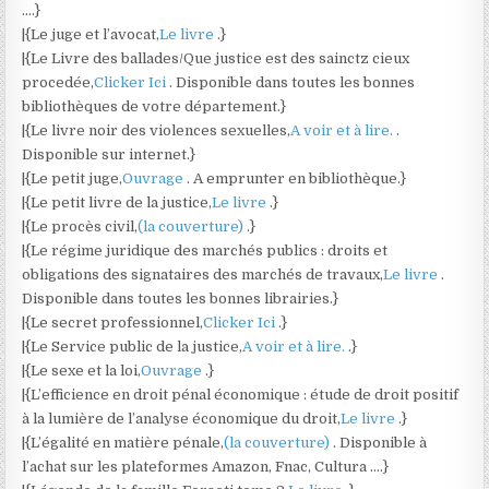
….}
|{Le juge et l’avocat,
Le livre
.}
|{Le Livre des ballades/Que justice est des sainctz cieux
procedée,
Clicker Ici
. Disponible dans toutes les bonnes
bibliothèques de votre département.}
|{Le livre noir des violences sexuelles,
A voir et à lire.
.
Disponible sur internet.}
|{Le petit juge,
Ouvrage
. A emprunter en bibliothèque.}
|{Le petit livre de la justice,
Le livre
.}
|{Le procès civil,
(la couverture)
.}
|{Le régime juridique des marchés publics : droits et
obligations des signataires des marchés de travaux,
Le livre
.
Disponible dans toutes les bonnes librairies.}
|{Le secret professionnel,
Clicker Ici
.}
|{Le Service public de la justice,
A voir et à lire.
.}
|{Le sexe et la loi,
Ouvrage
.}
|{L’efficience en droit pénal économique : étude de droit positif
à la lumière de l’analyse économique du droit,
Le livre
.}
|{L’égalité en matière pénale,
(la couverture)
. Disponible à
l’achat sur les plateformes Amazon, Fnac, Cultura ….}