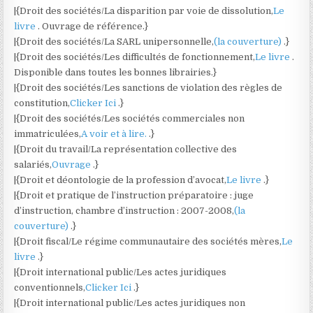
|{Droit des sociétés/La disparition par voie de dissolution,
Le
livre
. Ouvrage de référence.}
|{Droit des sociétés/La SARL unipersonnelle,
(la couverture)
.}
|{Droit des sociétés/Les difficultés de fonctionnement,
Le livre
.
Disponible dans toutes les bonnes librairies.}
|{Droit des sociétés/Les sanctions de violation des règles de
constitution,
Clicker Ici
.}
|{Droit des sociétés/Les sociétés commerciales non
immatriculées,
A voir et à lire.
.}
|{Droit du travail/La représentation collective des
salariés,
Ouvrage
.}
|{Droit et déontologie de la profession d’avocat,
Le livre
.}
|{Droit et pratique de l’instruction préparatoire : juge
d’instruction, chambre d’instruction : 2007-2008,
(la
couverture)
.}
|{Droit fiscal/Le régime communautaire des sociétés mères,
Le
livre
.}
|{Droit international public/Les actes juridiques
conventionnels,
Clicker Ici
.}
|{Droit international public/Les actes juridiques non