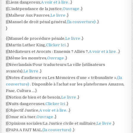
|{Liens dangereux,
A voir et à lire.
.}
|{L’indépendance de la justice,
Ouvrage
.}
|{Malheur Aux Pauvres,
Le livre
.}
|{Manuel de droit pénal général,
(la couverture)
.}
}
{{Manuel de procédure pénale,
Le livre
.}
|{Martin Luther King,
Clicker Ici
.}
|{Médiateurs et Avocats : Ennemis ? Alliés ?,
A voir et à lire.
.}
|{Même les monstres,
Ouvrage
.}
|{Néerlandais/Pour traducteurs/La ville (utilisateurs
avancés),
Le livre
.}
|{Notes d’audience ou Les Mémoires d’une « tribunaliste »,
(la
couverture)
. Disponible à l’achat sur les plateformes Amazon,
Fnac, Cultura ….}
|{Notion de bien et de besoin,
Le livre
.}
|{Nuits dangereuses,
Clicker Ici
.}
|{Objectif Justice,
A voir et à lire.
.}
|{Omar m’a tuer,
Ouvrage
.}
|{Opinions sociales/La Justice civile et militaire,
Le livre
.}
|{PAPA A FAIT MAL,
(la couverture)
.}