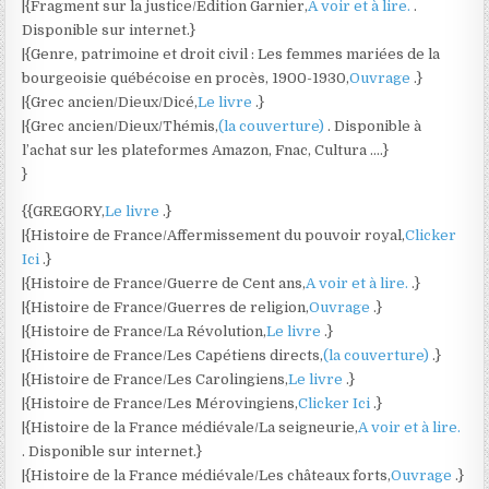
|{Fragment sur la justice/Édition Garnier,
A voir et à lire.
.
Disponible sur internet.}
|{Genre, patrimoine et droit civil : Les femmes mariées de la
bourgeoisie québécoise en procès, 1900-1930,
Ouvrage
.}
|{Grec ancien/Dieux/Dicé,
Le livre
.}
|{Grec ancien/Dieux/Thémis,
(la couverture)
. Disponible à
l’achat sur les plateformes Amazon, Fnac, Cultura ….}
}
{{GREGORY,
Le livre
.}
|{Histoire de France/Affermissement du pouvoir royal,
Clicker
Ici
.}
|{Histoire de France/Guerre de Cent ans,
A voir et à lire.
.}
|{Histoire de France/Guerres de religion,
Ouvrage
.}
|{Histoire de France/La Révolution,
Le livre
.}
|{Histoire de France/Les Capétiens directs,
(la couverture)
.}
|{Histoire de France/Les Carolingiens,
Le livre
.}
|{Histoire de France/Les Mérovingiens,
Clicker Ici
.}
|{Histoire de la France médiévale/La seigneurie,
A voir et à lire.
. Disponible sur internet.}
|{Histoire de la France médiévale/Les châteaux forts,
Ouvrage
.}