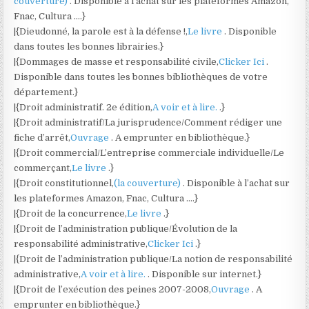
couverture)
. Disponible à l’achat sur les plateformes Amazon,
Fnac, Cultura ….}
|{Dieudonné, la parole est à la défense !,
Le livre
. Disponible
dans toutes les bonnes librairies.}
|{Dommages de masse et responsabilité civile,
Clicker Ici
.
Disponible dans toutes les bonnes bibliothèques de votre
département.}
|{Droit administratif. 2e édition,
A voir et à lire.
.}
|{Droit administratif/La jurisprudence/Comment rédiger une
fiche d’arrêt,
Ouvrage
. A emprunter en bibliothèque.}
|{Droit commercial/L’entreprise commerciale individuelle/Le
commerçant,
Le livre
.}
|{Droit constitutionnel,
(la couverture)
. Disponible à l’achat sur
les plateformes Amazon, Fnac, Cultura ….}
|{Droit de la concurrence,
Le livre
.}
|{Droit de l’administration publique/Évolution de la
responsabilité administrative,
Clicker Ici
.}
|{Droit de l’administration publique/La notion de responsabilité
administrative,
A voir et à lire.
. Disponible sur internet.}
|{Droit de l’exécution des peines 2007-2008,
Ouvrage
. A
emprunter en bibliothèque.}