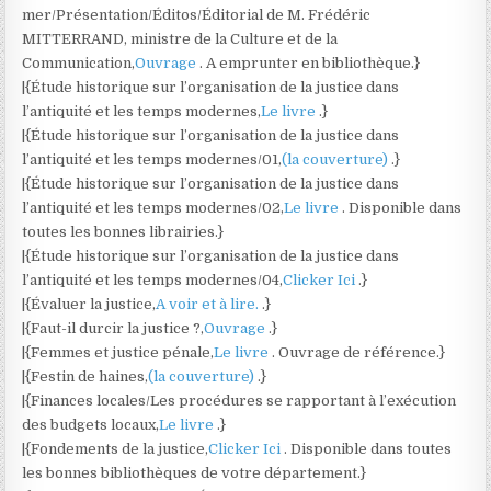
mer/Présentation/Éditos/Éditorial de M. Frédéric
MITTERRAND, ministre de la Culture et de la
Communication,
Ouvrage
. A emprunter en bibliothèque.}
|{Étude historique sur l’organisation de la justice dans
l’antiquité et les temps modernes,
Le livre
.}
|{Étude historique sur l’organisation de la justice dans
l’antiquité et les temps modernes/01,
(la couverture)
.}
|{Étude historique sur l’organisation de la justice dans
l’antiquité et les temps modernes/02,
Le livre
. Disponible dans
toutes les bonnes librairies.}
|{Étude historique sur l’organisation de la justice dans
l’antiquité et les temps modernes/04,
Clicker Ici
.}
|{Évaluer la justice,
A voir et à lire.
.}
|{Faut-il durcir la justice ?,
Ouvrage
.}
|{Femmes et justice pénale,
Le livre
. Ouvrage de référence.}
|{Festin de haines,
(la couverture)
.}
|{Finances locales/Les procédures se rapportant à l’exécution
des budgets locaux,
Le livre
.}
|{Fondements de la justice,
Clicker Ici
. Disponible dans toutes
les bonnes bibliothèques de votre département.}