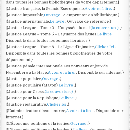
dans toutes les bonnes bibliothèques de votre département.}
|{Justice française, la Grande Escroquerie,
A voir et à lire.
.}
|{Justice impossible,
Ouvrage
. A emprunter en bibliothèque.}
|{Justice internationale,
Le livre
. Ouvrage de référence.}
|{Justice League – Tome 2 – L’odyssée du mal,
(la couverture)
.}
|{Justice League – Tome 5 – La guerre des ligues,
Le livre
.
Disponible dans toutes les bonnes librairies.}
|{Justice League – Tome 8 – La Ligue d’Injustice,
Clicker Ici
.
Disponible dans toutes les bonnes bibliothèques de votre
département.}
|{Justice pénale internationale Les nouveaux enjeux de
Nuremberg à La Haye,
A voir et à lire.
. Disponible sur internet.}
|{Justice populaire,
Ouvrage
.}
|{Justice populaire (Magon),
Le livre
.}
|{Justice pour Cross,
(la couverture)
.}
|{Justice pour la République,
Le livre
.}
|{Justice restaurative,
Clicker Ici
.}
|{L’administration déconcentrée,
A voir et à lire.
. Disponible sur
internet.}
|{L’Économie politique et la justice,
Ouvrage
.}
|{L’Économie politique et la justice/1,
Le livre
. Ouvrage de