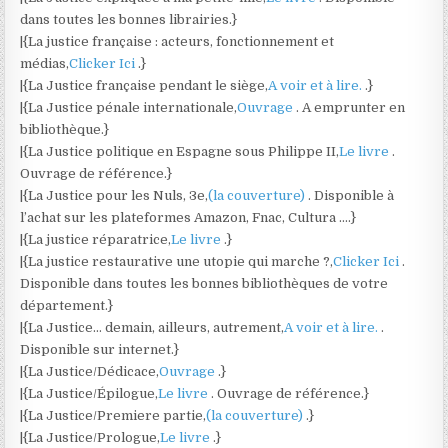
dans toutes les bonnes librairies.}
|{La justice française : acteurs, fonctionnement et
médias,
Clicker Ici
.}
|{La Justice française pendant le siège,
A voir et à lire.
.}
|{La Justice pénale internationale,
Ouvrage
. A emprunter en
bibliothèque.}
|{La Justice politique en Espagne sous Philippe II,
Le livre
.
Ouvrage de référence.}
|{La Justice pour les Nuls, 3e,
(la couverture)
. Disponible à
l’achat sur les plateformes Amazon, Fnac, Cultura ….}
|{La justice réparatrice,
Le livre
.}
|{La justice restaurative une utopie qui marche ?,
Clicker Ici
.
Disponible dans toutes les bonnes bibliothèques de votre
département.}
|{La Justice… demain, ailleurs, autrement,
A voir et à lire.
.
Disponible sur internet.}
|{La Justice/Dédicace,
Ouvrage
.}
|{La Justice/Épilogue,
Le livre
. Ouvrage de référence.}
|{La Justice/Premiere partie,
(la couverture)
.}
|{La Justice/Prologue,
Le livre
.}