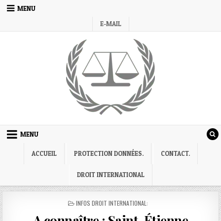
Skip
MENU
to
E-MAIL
content
MENU
ACCUEIL
PROTECTION DONNÉES.
CONTACT.
DROIT INTERNATIONAL
POSTED
INFOS DROIT INTERNATIONAL:
IN
A connaître : Saint-Étienne