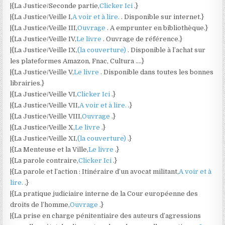
|{La Justice/Seconde partie,
Clicker Ici
.}
|{La Justice/Veille I,
A voir et à lire.
. Disponible sur internet.}
|{La Justice/Veille III,
Ouvrage
. A emprunter en bibliothèque.}
|{La Justice/Veille IV,
Le livre
. Ouvrage de référence.}
|{La Justice/Veille IX,
(la couverture)
. Disponible à l’achat sur
les plateformes Amazon, Fnac, Cultura ….}
|{La Justice/Veille V,
Le livre
. Disponible dans toutes les bonnes
librairies.}
|{La Justice/Veille VI,
Clicker Ici
.}
|{La Justice/Veille VII,
A voir et à lire.
.}
|{La Justice/Veille VIII,
Ouvrage
.}
|{La Justice/Veille X,
Le livre
.}
|{La Justice/Veille XI,
(la couverture)
.}
|{La Menteuse et la Ville,
Le livre
.}
|{La parole contraire,
Clicker Ici
.}
|{La parole et l’action : Itinéraire d’un avocat militant,
A voir et à
lire.
.}
|{La pratique judiciaire interne de la Cour européenne des
droits de l’homme,
Ouvrage
.}
|{La prise en charge pénitentiaire des auteurs d’agressions