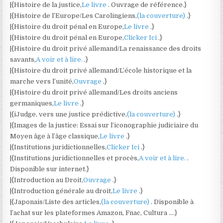
|{Histoire de la justice,
Le livre
. Ouvrage de référence.}
|{Histoire de l’Europe/Les Carolingiens,
(la couverture)
.}
|{Histoire du droit pénal en Europe,
Le livre
.}
|{Histoire du droit pénal en Europe,
Clicker Ici
.}
|{Histoire du droit privé allemand/La renaissance des droits
savants,
A voir et à lire.
.}
|{Histoire du droit privé allemand/L’école historique et la
marche vers l’unité,
Ouvrage
.}
|{Histoire du droit privé allemand/Les droits anciens
germaniques,
Le livre
.}
|{iJudge, vers une justice prédictive,
(la couverture)
.}
|{Images de la justice: Essai sur l’iconographie judiciaire du
Moyen âge à l’âge classique,
Le livre
.}
|{Institutions juridictionnelles,
Clicker Ici
.}
|{Institutions juridictionnelles et procès,
A voir et à lire.
.
Disponible sur internet.}
|{Introduction au Droit,
Ouvrage
.}
|{Introduction générale au droit,
Le livre
.}
|{Japonais/Liste des articles,
(la couverture)
. Disponible à
l’achat sur les plateformes Amazon, Fnac, Cultura ….}