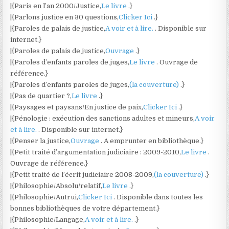
|{Paris en l’an 2000/Justice,
Le livre
.}
|{Parlons justice en 30 questions,
Clicker Ici
.}
|{Paroles de palais de justice,
A voir et à lire.
. Disponible sur
internet.}
|{Paroles de palais de justice,
Ouvrage
.}
|{Paroles d’enfants paroles de juges,
Le livre
. Ouvrage de
référence.}
|{Paroles d’enfants paroles de juges,
(la couverture)
.}
|{Pas de quartier ?,
Le livre
.}
|{Paysages et paysans/En justice de paix,
Clicker Ici
.}
|{Pénologie : exécution des sanctions adultes et mineurs,
A voir
et à lire.
. Disponible sur internet.}
|{Penser la justice,
Ouvrage
. A emprunter en bibliothèque.}
|{Petit traité d’argumentation judiciaire : 2009-2010,
Le livre
.
Ouvrage de référence.}
|{Petit traité de l’écrit judiciaire 2008-2009,
(la couverture)
.}
|{Philosophie/Absolu/relatif,
Le livre
.}
|{Philosophie/Autrui,
Clicker Ici
. Disponible dans toutes les
bonnes bibliothèques de votre département.}
|{Philosophie/Langage,
A voir et à lire.
.}