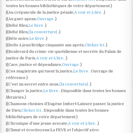
toutes les bonnes bibliothèques de votre département.}
|{Au crépuscule de la justice pénale,
A voir et à lire.
.}
|{Au guet-apens,
Ouvrage
.}
|{Bébé Bleu,
Le livre
.}
|{Bébé Bleu,
(la couverture)
.}
|{Bête noire,
Le livre
.}
|{Boîte à jeux/Bridge cinquante ans après,
Clicker Ici
.}
|{Boulevard du crime: vie quotidienne et secrète du Palais de
justice de Paris,
A voir et à lire.
.}
|{Care, justice et dépendance,
Ouvrage
.}
|{Ces magistrats qui tuent la justice,
Le livre
. Ouvrage de
référence.}
|{C’est un secret entre nous,
(la couverture)
.}
|{Changer la justice,
Le livre
. Disponible dans toutes les bonnes
librairies.}
|{Chansons choisies d’Eugène Imbert/Laissez passer la justice
de Dieu,
Clicker Ici
. Disponible dans toutes les bonnes
bibliothèques de votre département.}
|{Chronique d’une jeune avocate,
A voir et à lire.
.}
|{Climat et écocitoyens/La FEVE et l’objectif zéro-