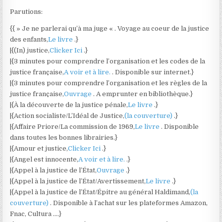
Parutions:
{{ » Je ne parlerai qu’à ma juge « . Voyage au coeur de la justice
des enfants,
Le livre
.}
|{(In) justice,
Clicker Ici
.}
|{3 minutes pour comprendre l’organisation et les codes de la
justice française,
A voir et à lire.
. Disponible sur internet.}
|{3 minutes pour comprendre l’organisation et les règles de la
justice française,
Ouvrage
. A emprunter en bibliothèque.}
|{À la découverte de la justice pénale,
Le livre
.}
|{Action socialiste/L’Idéal de Justice,
(la couverture)
.}
|{Affaire Priore/La commission de 1969,
Le livre
. Disponible
dans toutes les bonnes librairies.}
|{Amour et justice,
Clicker Ici
.}
|{Angel est innocente,
A voir et à lire.
.}
|{Appel à la justice de l’État,
Ouvrage
.}
|{Appel à la justice de l’État/Avertissement,
Le livre
.}
|{Appel à la justice de l’État/Épitre au général Haldimand,
(la
couverture)
. Disponible à l’achat sur les plateformes Amazon,
Fnac, Cultura ….}