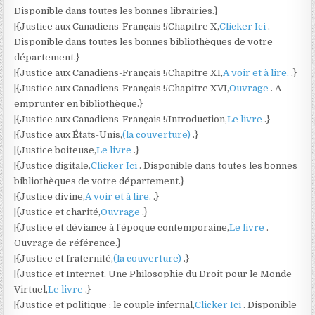
Disponible dans toutes les bonnes librairies.}
|{Justice aux Canadiens-Français !/Chapitre X,
Clicker Ici
.
Disponible dans toutes les bonnes bibliothèques de votre
département.}
|{Justice aux Canadiens-Français !/Chapitre XI,
A voir et à lire.
.}
|{Justice aux Canadiens-Français !/Chapitre XVI,
Ouvrage
. A
emprunter en bibliothèque.}
|{Justice aux Canadiens-Français !/Introduction,
Le livre
.}
|{Justice aux États-Unis,
(la couverture)
.}
|{Justice boiteuse,
Le livre
.}
|{Justice digitale,
Clicker Ici
. Disponible dans toutes les bonnes
bibliothèques de votre département.}
|{Justice divine,
A voir et à lire.
.}
|{Justice et charité,
Ouvrage
.}
|{Justice et déviance à l’époque contemporaine,
Le livre
.
Ouvrage de référence.}
|{Justice et fraternité,
(la couverture)
.}
|{Justice et Internet, Une Philosophie du Droit pour le Monde
Virtuel,
Le livre
.}
|{Justice et politique : le couple infernal,
Clicker Ici
. Disponible