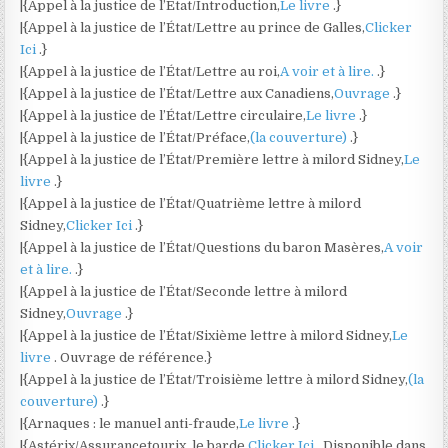
|{Appel à la justice de l’État/Introduction,
Le livre
.}
|{Appel à la justice de l’État/Lettre au prince de Galles,
Clicker
Ici
.}
|{Appel à la justice de l’État/Lettre au roi,
A voir et à lire.
.}
|{Appel à la justice de l’État/Lettre aux Canadiens,
Ouvrage
.}
|{Appel à la justice de l’État/Lettre circulaire,
Le livre
.}
|{Appel à la justice de l’État/Préface,
(la couverture)
.}
|{Appel à la justice de l’État/Première lettre à milord Sidney,
Le
livre
.}
|{Appel à la justice de l’État/Quatrième lettre à milord
Sidney,
Clicker Ici
.}
|{Appel à la justice de l’État/Questions du baron Masères,
A voir
et à lire.
.}
|{Appel à la justice de l’État/Seconde lettre à milord
Sidney,
Ouvrage
.}
|{Appel à la justice de l’État/Sixième lettre à milord Sidney,
Le
livre
. Ouvrage de référence.}
|{Appel à la justice de l’État/Troisième lettre à milord Sidney,
(la
couverture)
.}
|{Arnaques : le manuel anti-fraude,
Le livre
.}
|{Astérix/Assurancetourix, le barde,
Clicker Ici
. Disponible dans