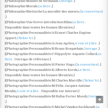
|{Philosophie/Manuel de terminale,
Ouvrage
.}
|{Philosophie/Morale,
Le livre
.}
|{Philosophie/Nietzsche/La moralité des mœurs,
(la couverture)
.}
|{Philosophie/Une brève introduction/Bilan,
Le livre
.
Disponible dans toutes les bonnes librairies.}
|{Photographie/Personnalités/A/Ernest Charles Eugène
Appert,
Clicker Ici
.}
|{Photographie/Personnalités/A/Jean Agélou,
A voir et à lire.
.}
|{Photographie/Personnalités/B/Bruno Braquehais,
Ouvrage
.}
|{Photographie/Personnalités/C/Hippolyte-Auguste Collard,
Le
livre
. Ouvrage de référence.}
|{Photographie/Personnalités/H/Pieter Hugo,
(la couverture)
.}
|{Photographie/Personnalités/K/Alberto Korda,
Le livre
.
Disponible dans toutes les bonnes librairies.}
|{Photographie/Personnalités/M/Charles Marville,
Clicker Ici
.}
|{Photographie/Personnalités/M/Félix-Jacques Antoine
Moulin,
A voir et à lire.
. Disponible sur internet.}
|{Photographie/Personnalités/M/Rufus Porter Moody,
Ouvrage
Scro
.}
to
Top
|{Photographie/Personnalités/V/Michel Vanden Eeckhoudt,
Le