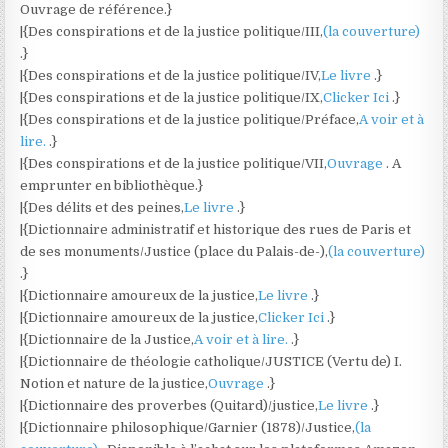
Ouvrage de référence.}
|{Des conspirations et de la justice politique/III,
(la couverture)
.}
|{Des conspirations et de la justice politique/IV,
Le livre
.}
|{Des conspirations et de la justice politique/IX,
Clicker Ici
.}
|{Des conspirations et de la justice politique/Préface,
A voir et à
lire.
.}
|{Des conspirations et de la justice politique/VII,
Ouvrage
. A
emprunter en bibliothèque.}
|{Des délits et des peines,
Le livre
.}
|{Dictionnaire administratif et historique des rues de Paris et
de ses monuments/Justice (place du Palais-de-),
(la couverture)
.}
|{Dictionnaire amoureux de la justice,
Le livre
.}
|{Dictionnaire amoureux de la justice,
Clicker Ici
.}
|{Dictionnaire de la Justice,
A voir et à lire.
.}
|{Dictionnaire de théologie catholique/JUSTICE (Vertu de) I.
Notion et nature de la justice,
Ouvrage
.}
|{Dictionnaire des proverbes (Quitard)/justice,
Le livre
.}
|{Dictionnaire philosophique/Garnier (1878)/Justice,
(la