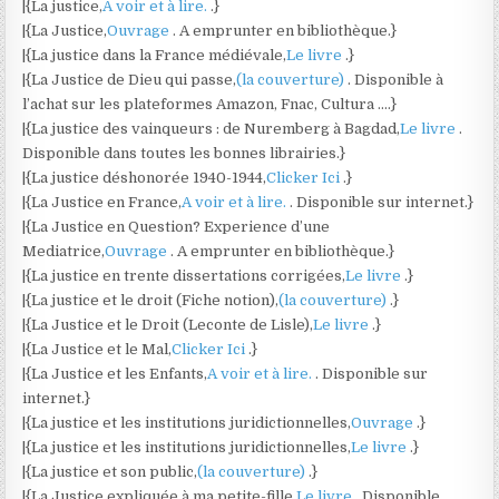
|{La justice,
A voir et à lire.
.}
|{La Justice,
Ouvrage
. A emprunter en bibliothèque.}
|{La justice dans la France médiévale,
Le livre
.}
|{La Justice de Dieu qui passe,
(la couverture)
. Disponible à
l’achat sur les plateformes Amazon, Fnac, Cultura ….}
|{La justice des vainqueurs : de Nuremberg à Bagdad,
Le livre
.
Disponible dans toutes les bonnes librairies.}
|{La justice déshonorée 1940-1944,
Clicker Ici
.}
|{La Justice en France,
A voir et à lire.
. Disponible sur internet.}
|{La Justice en Question? Experience d’une
Mediatrice,
Ouvrage
. A emprunter en bibliothèque.}
|{La justice en trente dissertations corrigées,
Le livre
.}
|{La justice et le droit (Fiche notion),
(la couverture)
.}
|{La Justice et le Droit (Leconte de Lisle),
Le livre
.}
|{La Justice et le Mal,
Clicker Ici
.}
|{La Justice et les Enfants,
A voir et à lire.
. Disponible sur
internet.}
|{La justice et les institutions juridictionnelles,
Ouvrage
.}
|{La justice et les institutions juridictionnelles,
Le livre
.}
|{La justice et son public,
(la couverture)
.}
|{La Justice expliquée à ma petite-fille,
Le livre
. Disponible