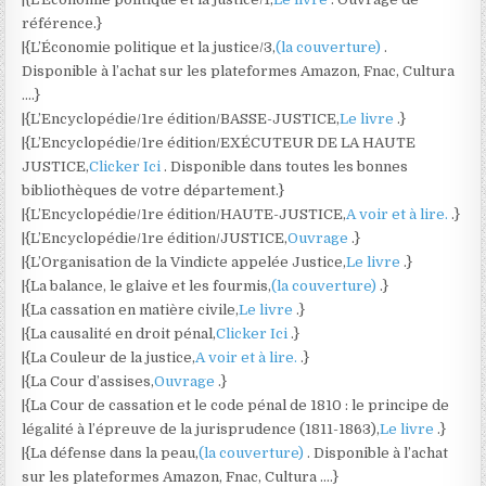
référence.}
|{L’Économie politique et la justice/3,
(la couverture)
.
Disponible à l’achat sur les plateformes Amazon, Fnac, Cultura
….}
|{L’Encyclopédie/1re édition/BASSE-JUSTICE,
Le livre
.}
|{L’Encyclopédie/1re édition/EXÉCUTEUR DE LA HAUTE
JUSTICE,
Clicker Ici
. Disponible dans toutes les bonnes
bibliothèques de votre département.}
|{L’Encyclopédie/1re édition/HAUTE-JUSTICE,
A voir et à lire.
.}
|{L’Encyclopédie/1re édition/JUSTICE,
Ouvrage
.}
|{L’Organisation de la Vindicte appelée Justice,
Le livre
.}
|{La balance, le glaive et les fourmis,
(la couverture)
.}
|{La cassation en matière civile,
Le livre
.}
|{La causalité en droit pénal,
Clicker Ici
.}
|{La Couleur de la justice,
A voir et à lire.
.}
|{La Cour d’assises,
Ouvrage
.}
|{La Cour de cassation et le code pénal de 1810 : le principe de
légalité à l’épreuve de la jurisprudence (1811-1863),
Le livre
.}
|{La défense dans la peau,
(la couverture)
. Disponible à l’achat
sur les plateformes Amazon, Fnac, Cultura ….}