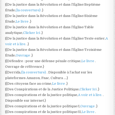
|{De la justice dans la Révolution et dans l’Église/Septième
Étude,
(la couverture)
.}
|{De la justice dans la Révolution et dans l’Église/Sixième
Étude,
Le livre
.}
|{De la justice dans la Révolution et dans l’Église/Table
analytique,
Clicker Ici
.}
|{De la justice dans la Révolution et dans l’Église/Texte entier,
A
voir et à lire.
.}
|{De la justice dans la Révolution et dans l’Église/Troisième
Étude,
Ouvrage
.}
|{Défendre : pour une défense pénale critique,
Le livre
.
Ouvrage de référence.}
|{Derrida,
(la couverture)
. Disponible à l’achat sur les
plateformes Amazon, Fnac, Cultura ….}
|{Des citoyens face au crime,
Le livre
.}
|{Des Conspirations et de la Justice Politique,
Clicker Ici
.}
|{Des conspirations et de la justice politique,
A voir et à lire.
.
Disponible sur internet.}
|{Des conspirations et de la justice politique/I,
Ouvrage
.}
|{Des conspirations et de la justice politique/II,
Le livre
.