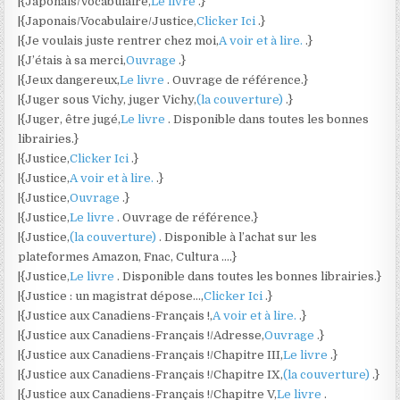
|{Japonais/Vocabulaire,
Le livre
.}
|{Japonais/Vocabulaire/Justice,
Clicker Ici
.}
|{Je voulais juste rentrer chez moi,
A voir et à lire.
.}
|{J’étais à sa merci,
Ouvrage
.}
|{Jeux dangereux,
Le livre
. Ouvrage de référence.}
|{Juger sous Vichy, juger Vichy,
(la couverture)
.}
|{Juger, être jugé,
Le livre
. Disponible dans toutes les bonnes
librairies.}
|{Justice,
Clicker Ici
.}
|{Justice,
A voir et à lire.
.}
|{Justice,
Ouvrage
.}
|{Justice,
Le livre
. Ouvrage de référence.}
|{Justice,
(la couverture)
. Disponible à l’achat sur les
plateformes Amazon, Fnac, Cultura ….}
|{Justice,
Le livre
. Disponible dans toutes les bonnes librairies.}
|{Justice : un magistrat dépose…,
Clicker Ici
.}
|{Justice aux Canadiens-Français !,
A voir et à lire.
.}
|{Justice aux Canadiens-Français !/Adresse,
Ouvrage
.}
|{Justice aux Canadiens-Français !/Chapitre III,
Le livre
.}
|{Justice aux Canadiens-Français !/Chapitre IX,
(la couverture)
.}
|{Justice aux Canadiens-Français !/Chapitre V,
Le livre
.