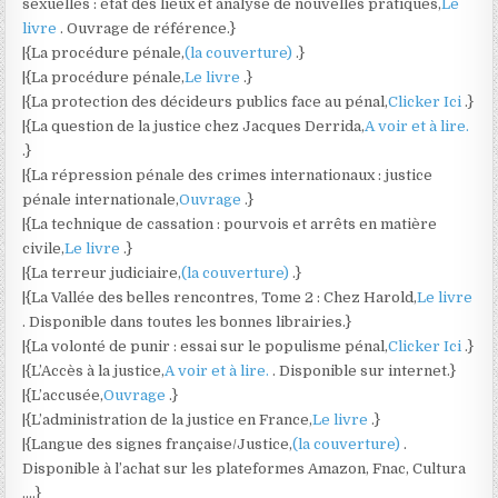
sexuelles : état des lieux et analyse de nouvelles pratiques,
Le
livre
. Ouvrage de référence.}
|{La procédure pénale,
(la couverture)
.}
|{La procédure pénale,
Le livre
.}
|{La protection des décideurs publics face au pénal,
Clicker Ici
.}
|{La question de la justice chez Jacques Derrida,
A voir et à lire.
.}
|{La répression pénale des crimes internationaux : justice
pénale internationale,
Ouvrage
.}
|{La technique de cassation : pourvois et arrêts en matière
civile,
Le livre
.}
|{La terreur judiciaire,
(la couverture)
.}
|{La Vallée des belles rencontres, Tome 2 : Chez Harold,
Le livre
. Disponible dans toutes les bonnes librairies.}
|{La volonté de punir : essai sur le populisme pénal,
Clicker Ici
.}
|{L’Accès à la justice,
A voir et à lire.
. Disponible sur internet.}
|{L’accusée,
Ouvrage
.}
|{L’administration de la justice en France,
Le livre
.}
|{Langue des signes française/Justice,
(la couverture)
.
Disponible à l’achat sur les plateformes Amazon, Fnac, Cultura
….}