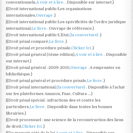
conventionnels,
A voir et à lire.
. Disponible sur internet.}
|{Droit international public/Les organisations
internationales,
Ouvrage
.}
|{Droit international public/Les spécificités de l’ordre juridique
international,
Le livre
. Ouvrage de référence.}
|{Droit international public/L’État,
(la couverture)
.}
|{Droit pénal comparé,
Le livre
.}
|{Droit pénal et procédure pénale,
Clicker Ici
.}
|{Droit pénal général (5ème édition),
A voir et à lire.
. Disponible
sur internet.}
|{Droit pénal général : 2009-2010,
Ouvrage
. A emprunter en
bibliothèque.}
|{Droit pénal général et procédure pénale,
Le livre
.}
|{Droit pénal international,
(la couverture)
. Disponible à l’achat
sur les plateformes Amazon, Fnac, Cultura ….}
|{Droit pénal spécial : infractions des et contre les
particuliers,
Le livre
. Disponible dans toutes les bonnes
librairies.}
|{Droit processuel : une science de la reconstruction des liens
de droit,
Clicker Ici
.}
|{Du mauvais côté de la loi,
A voir et à lire.
. Disponible sur