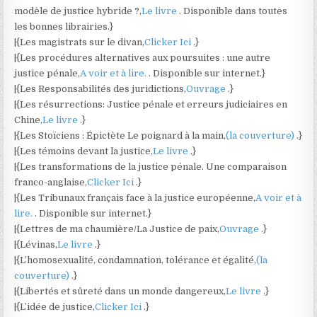
modèle de justice hybride ?,
Le livre
. Disponible dans toutes
les bonnes librairies.}
|{Les magistrats sur le divan,
Clicker Ici
.}
|{Les procédures alternatives aux poursuites : une autre
justice pénale,
A voir et à lire.
. Disponible sur internet.}
|{Les Responsabilités des juridictions,
Ouvrage
.}
|{Les résurrections: Justice pénale et erreurs judiciaires en
Chine,
Le livre
.}
|{Les Stoïciens : Épictète Le poignard à la main,
(la couverture)
.}
|{Les témoins devant la justice,
Le livre
.}
|{Les transformations de la justice pénale. Une comparaison
franco-anglaise,
Clicker Ici
.}
|{Les Tribunaux français face à la justice européenne,
A voir et à
lire.
. Disponible sur internet.}
|{Lettres de ma chaumière/La Justice de paix,
Ouvrage
.}
|{Lévinas,
Le livre
.}
|{L’homosexualité, condamnation, tolérance et égalité,
(la
couverture)
.}
|{Libertés et sûreté dans un monde dangereux,
Le livre
.}
|{L’idée de justice,
Clicker Ici
.}