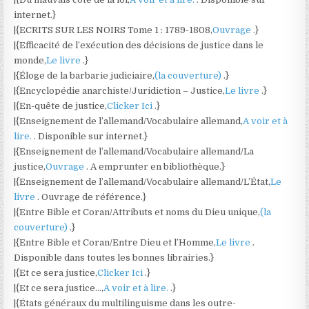
internet.}
|{ECRITS SUR LES NOIRS Tome 1 : 1789-1808,
Ouvrage
.}
|{Efficacité de l’exécution des décisions de justice dans le
monde,
Le livre
.}
|{Éloge de la barbarie judiciaire,
(la couverture)
.}
|{Encyclopédie anarchiste/Juridiction – Justice,
Le livre
.}
|{En-quête de justice,
Clicker Ici
.}
|{Enseignement de l’allemand/Vocabulaire allemand,
A voir et à
lire.
. Disponible sur internet.}
|{Enseignement de l’allemand/Vocabulaire allemand/La
justice,
Ouvrage
. A emprunter en bibliothèque.}
|{Enseignement de l’allemand/Vocabulaire allemand/L’État,
Le
livre
. Ouvrage de référence.}
|{Entre Bible et Coran/Attributs et noms du Dieu unique,
(la
couverture)
.}
|{Entre Bible et Coran/Entre Dieu et l’Homme,
Le livre
.
Disponible dans toutes les bonnes librairies.}
|{Et ce sera justice,
Clicker Ici
.}
|{Et ce sera justice…,
A voir et à lire.
.}
|{États généraux du multilinguisme dans les outre-