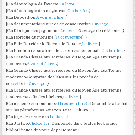
|{La déontologie de l’avocat,
Le livre
.}
|{La déontologie des magistrats,
Clicker Ici
.}
|{La Déposition,
A voir et à lire.
.}
|{La documentation/Durées de conservation,
Ouvrage
.}
|{La fabrique des jugements,
Le livre
. Ouvrage de référence.}
|{La fabrique du monstre,
(la couverture)
.}
|{La Fille Derrière le Rideau de Douche,
Le livre
.}
|{La fonction réparatrice de la répression pénale,
Clicker Ici
.}
|{La Grande Chasse aux sorcières, du Moyen Âge aux Temps
modernes,
A voir et à lire.
.}
|{La Grande Chasse aux sorcières, du Moyen Âge aux Temps
modernes/L’emprise des laïcs sur les procès de
sorcellerie,
Ouvrage
.}
|{La Grande Chasse aux sorcières, du Moyen Âge aux Temps
modernes/La fin des bûchers,
Le livre
.}
|{La josacine empoisonnée,
(la couverture)
. Disponible à l’achat
sur les plateformes Amazon, Fnac, Cultura ….}
|{La juge de trente ans,
Le livre
.}
|{La Justice,
Clicker Ici
. Disponible dans toutes les bonnes
bibliothèques de votre département.}