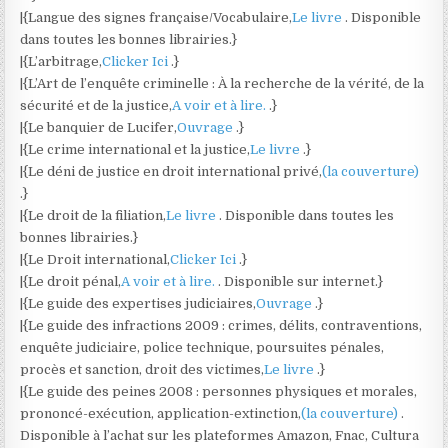
|{Langue des signes française/Vocabulaire,
Le livre
. Disponible
dans toutes les bonnes librairies.}
|{L’arbitrage,
Clicker Ici
.}
|{L’Art de l’enquête criminelle : À la recherche de la vérité, de la
sécurité et de la justice,
A voir et à lire.
.}
|{Le banquier de Lucifer,
Ouvrage
.}
|{Le crime international et la justice,
Le livre
.}
|{Le déni de justice en droit international privé,
(la couverture)
.}
|{Le droit de la filiation,
Le livre
. Disponible dans toutes les
bonnes librairies.}
|{Le Droit international,
Clicker Ici
.}
|{Le droit pénal,
A voir et à lire.
. Disponible sur internet.}
|{Le guide des expertises judiciaires,
Ouvrage
.}
|{Le guide des infractions 2009 : crimes, délits, contraventions,
enquête judiciaire, police technique, poursuites pénales,
procès et sanction, droit des victimes,
Le livre
.}
|{Le guide des peines 2008 : personnes physiques et morales,
prononcé-exécution, application-extinction,
(la couverture)
.
Disponible à l’achat sur les plateformes Amazon, Fnac, Cultura