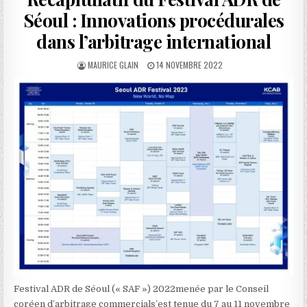
Séoul : Innovations procédurales
dans l’arbitrage international
AUTHOR:
PUBLISHED
MAURICE GLAIN
14 NOVEMBRE 2022
DATE:
Festival ADR de Séoul (« SAF ») 2022
menée par le Conseil
coréen d’arbitrage commercial
s’est tenue du 7 au 11 novembre