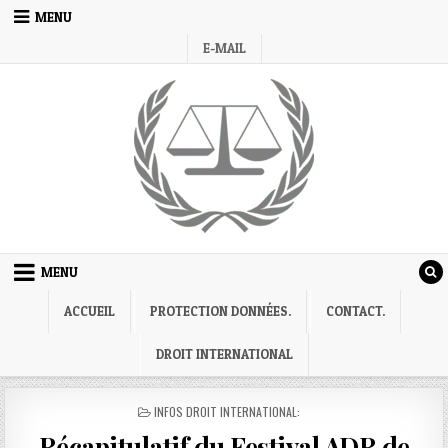
Skip
MENU
to
E-MAIL
content
MENU
ACCUEIL
PROTECTION DONNÉES.
CONTACT.
DROIT INTERNATIONAL
POSTED
INFOS DROIT INTERNATIONAL:
IN
Récapitulatif du Festival ADR de