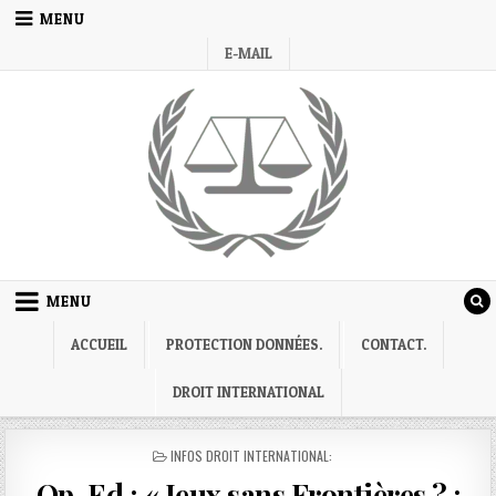
Skip
MENU
to
E-MAIL
content
MENU
ACCUEIL
PROTECTION DONNÉES.
CONTACT.
DROIT INTERNATIONAL
POSTED
INFOS DROIT INTERNATIONAL:
IN
Op-Ed : « Jeux sans Frontières ? :