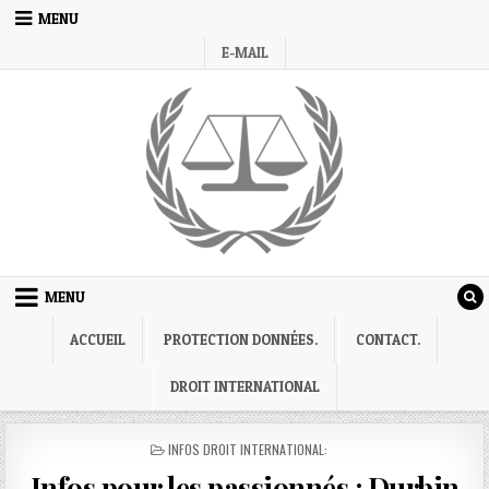
Skip
MENU
to
E-MAIL
content
MENU
ACCUEIL
PROTECTION DONNÉES.
CONTACT.
DROIT INTERNATIONAL
POSTED
INFOS DROIT INTERNATIONAL:
IN
Infos pour les passionnés : Durbin