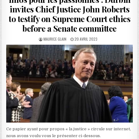
invites Chief Justice John Roberts
to testify on Supreme Court ethics
before a Senate committee
AUTHOR:
PUBLISHED
MAURICE GLAIN
20 AVRIL 2023
DATE:
Ce papier ayant pour propos « la justice » circule sur internet,
nous avons voulu vous le présenter ci-dessous.