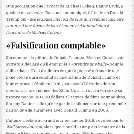
Une accusation que l’avocat de Michael Cohen, Danny Lavis, a
qualifié de
«frivole».
Dans un communiqué, il étrille un Donald
Trump qui
«use et abuse une fois de plus du système judiciaire
comme d’une forme de harcèlement et d’intimidation à
l’encontre de Michael Cohen».
«Falsification comptable»
Surnommé «le pitbull de Donald Trump», Michael Cohen avait
autrefois déclaré qu’il était prêt à
«prendre une balle»
pour le
milliardaire. C’est d’ailleurs ce qui l’a poussé à franchir une
ligne rouge qui a conduit à l’inculpation de Donald Trump et
leur rupture. C’était en 2016, juste avant l’élection de son
mentor à la présidence des Etats-Unis, l’avocat a versé de sa
propre poche 130 000 dollars à l’actrice de films pour adultes,
Stormy Daniels, afin qu’elle garde le silence sur une présumée
liaison qu’elle aurait eue avec Donald Trump en 2006.
L’affaire a éclaté au grand jour en janvier 2018, révélée par le
Wall Street Journal
, alors que Donald Trump est locataire de la
Maison Blanche depuis tout juste un an. Fidèle parmi les