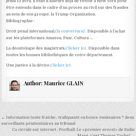
jeudi 13 avril, il était d’ailleurs déjà de retour à New York pour
être entendu dans le cadre d’un procès au civil sur des fraudes
au sein de son groupe, la Trump Organization.
Bibliographie :
Droit pénal international,
(la couverture)
. Disponible à l’achat
sur les plateformes Amazon, Fnac, Cultura ….
La déontologie des magistrats,
Clicker Ici
. Disponible dans
toutes les bonnes bibliothèques de votre département.
Une justice à la dérive,
Clicker Ici
.
Author:
Maurice GLAIN
Navigation
← Information toute fraiche : trafiquants ou boucs-émissaires ? deux
de
surveillants pénitentiaires au tribunal
Ca circule sur internet : Football: Le «premier avocat» de Sadio
l’article
Mané, c’est Thomas Tuchel →