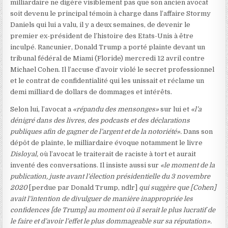
milliardaire ne digère visiblement pas que son ancien avocat
soit devenu le principal témoin à charge dans l’affaire Stormy
Daniels qui lui a valu, il y a deux semaines, de devenir le
premier ex-président de l’histoire des Etats-Unis à être
inculpé. Rancunier, Donald Trump a porté plainte devant un
tribunal fédéral de Miami (Floride) mercredi 12 avril contre
Michael Cohen. Il l’accuse d’avoir violé le secret professionnel
et le contrat de confidentialité qui les unissait et réclame un
demi milliard de dollars de dommages et intérêts.
Selon lui, l’avocat a
«répandu des mensonges»
sur lui et
«l’a
dénigré dans des livres, des podcasts et des déclarations
publiques afin de gagner de l’argent et de la notoriété».
Dans son
dépôt de plainte, le milliardaire évoque notamment le livre
Disloyal,
où l’avocat le traiterait de raciste à tort et aurait
inventé des conversations. Il insiste aussi sur
«le moment de la
publication, juste avant l’élection présidentielle du 3 novembre
2020
[perdue par Donald Trump, ndlr]
qui suggère que [Cohen]
avait l’intention de divulguer de manière inappropriée les
confidences [de Trump] au moment où il serait le plus lucratif de
le faire et d’avoir l’effet le plus dommageable sur sa réputation».