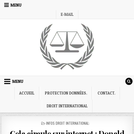
Skip
MENU
to
E-MAIL
content
MENU
ACCUEIL
PROTECTION DONNÉES.
CONTACT.
DROIT INTERNATIONAL
POSTED
INFOS DROIT INTERNATIONAL:
IN
Cela circule sur internet : Donald