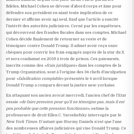
fidèles, Michael Cohen se dévoue d’abord corps et âme pour
défendre son président en niant toute implication de ce
dernier et affirme avoir agi seul. Sauf que l’article a suscité
l’intérêt des autorités judiciaires. Cerné par les enquêteurs,
qui découvrent des fraudes fiscales dans ses comptes, Michael
Cohen décide finalement de retourner sa veste et de
témoigner contre Donald Trump. Il admet avoir reçu onze
chèques pour couvrir les frais engagés auprès de la star du X
et sera condamné en 2019 à trois de prison. Ces paiements,
inscrits comme des
«frais juridiques»
dans les comptes de la
Trump Organization, sont à l’origine des 34 chefs d’inculpation
pour
«falsification comptable»
présentés le 4 avril lorsque
Donald Trump a comparu devant la justice new-yorkaise.
En attaquant son ancien avocat mercredi, l’ancien chef de l’Etat
essaie
«de faire pression pour qu’il ne témoigne pas, mais il est
peu probable que cette pression fonctionne»,
estime la
professeure de droit Ellen C. Yaroshefsky interrogée par le
New York Times
. D’autant que Stormy Daniels n’est que l’une
des nombreuses affaires judiciaires qui vise Donald Trump. Ce