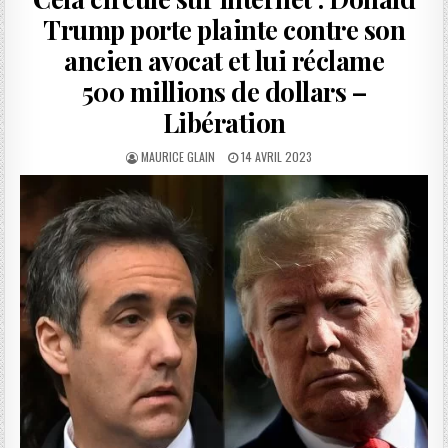
Trump porte plainte contre son
ancien avocat et lui réclame
500 millions de dollars –
Libération
AUTHOR:
PUBLISHED
MAURICE GLAIN
14 AVRIL 2023
DATE: